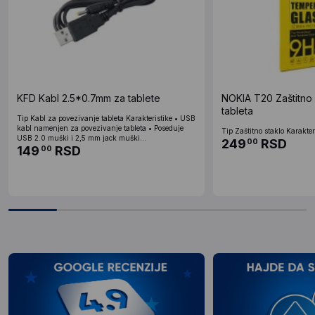
KFD Kabl 2.5*0.7mm za tablete
NOKIA T20 Zaštitno 
tableta
Tip Kabl za povezivanje tableta Karakteristike • USB
kabl namenjen za povezivanje tableta • Poseduje
Tip Zaštitno staklo Karakteri
USB 2.0 muški i 2,5 mm jack muški...
249
RSD
00
149
RSD
00