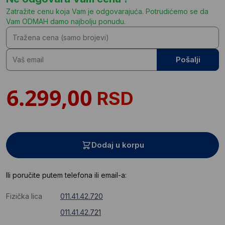
Zatražite cenu koja Vam je odgovarajuća. Potrudićemo se da
Vam ODMAH damo najbolju ponudu.
Pošalji
RSD
Dodaj u korpu
Ili poručite putem telefona ili email-a:
Fizička lica
011.41.42.720
011.41.42.721