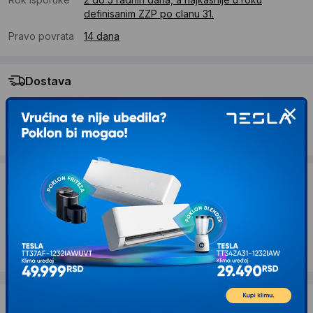
definisanim ZZP po clanu 31.
Pravo povrata
14 dana
Dostava
Standardna dostava se očekuje u roku od 2 do 5 radnih
dana
Troskovi dostave 490 RSD
Želite li ponudu za firmu?
Kontaktirajte nas
Opis proizvoda XIAOMI Pad 7/7 Pro tastatura
Dostava i povrat