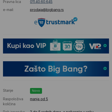
Pravna lica
011.40.60.645
e-mail:
prodaja@bigbang.rs
Stanje
Novo
Raspoloživa
manja od 5
količina
Rok isporuke
2 do 5 radnih dana, a najkasnije u roku