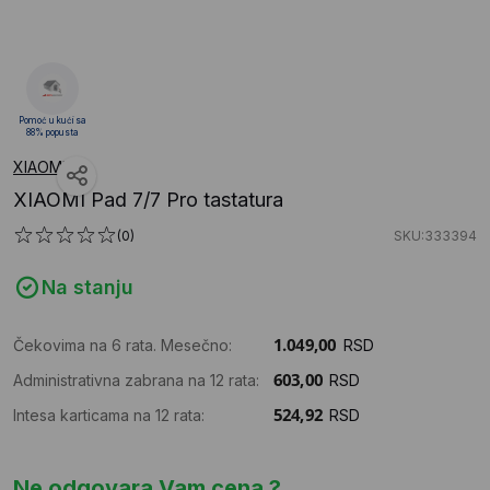
Pomoć u kući sa
88% popusta
XIAOMI
XIAOMI Pad 7/7 Pro tastatura
(0)
SKU:333394
Na stanju
Čekovima na 6 rata. Mesečno:
RSD
Administrativna zabrana na 12 rata:
RSD
Intesa karticama na 12 rata:
RSD
Ne odgovara Vam cena ?