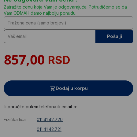
Zatražite cenu koja Vam je odgovarajuća. Potrudićemo se da
Vam ODMAH damo najbolju ponudu.
Pošalji
RSD
Dodaj u korpu
Ili poručite putem telefona ili email-a:
Fizička lica
011.41.42.720
011.41.42.721