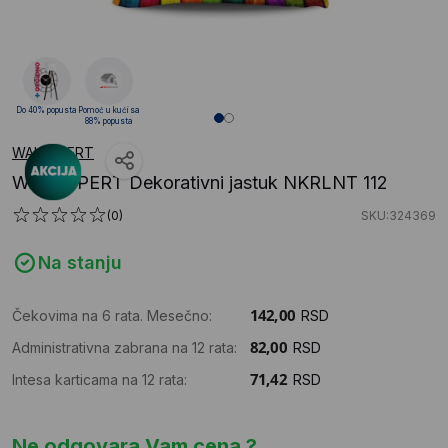
Do 40% popusta
Pomoć u kući sa
88% popusta
WALLXPERT
WALLXPERT Dekorativni jastuk NKRLNT 112
(0)
SKU:324369
Na stanju
Čekovima na 6 rata. Mesečno:
RSD
Administrativna zabrana na 12 rata:
RSD
Intesa karticama na 12 rata:
RSD
Ne odgovara Vam cena ?