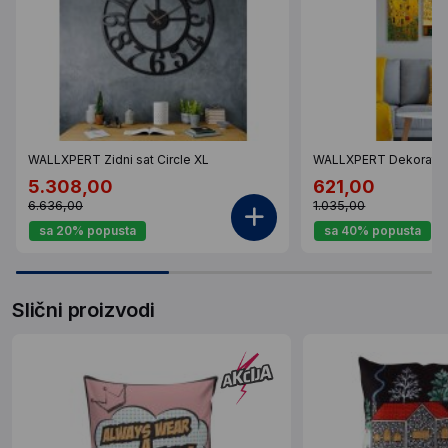
WALLXPERT Zidni sat Circle XL
WALLXPERT Dekorativ
5.308,00
621,00
6.636,00
1.035,00
sa 20% popusta
sa 40% popusta
Slični proizvodi