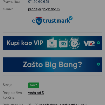
Pravna lica
011.40.60.645
e-mail:
prodaja@bigbang.rs
Stanje
Novo
Raspoloživa
veća od 5
količina
Rok isporuke
15 - 20 radnih dana, a najkasnije u roku