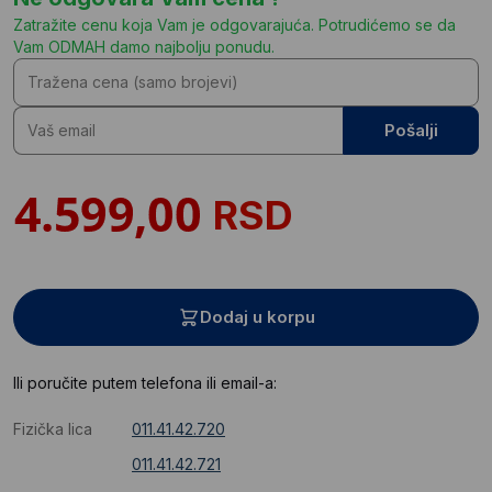
Zatražite cenu koja Vam je odgovarajuća. Potrudićemo se da
Vam ODMAH damo najbolju ponudu.
Pošalji
RSD
Dodaj u korpu
Ili poručite putem telefona ili email-a:
Fizička lica
011.41.42.720
011.41.42.721