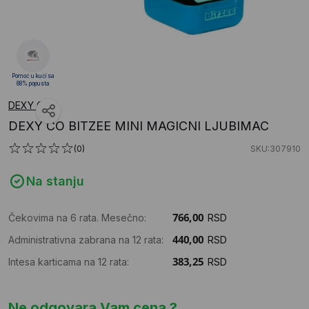
Pomoć u kući sa
88% popusta
DEXY CO
DEXY CO BITZEE MINI MAGICNI LJUBIMAC
(0)
SKU:307910
Na stanju
Čekovima na 6 rata. Mesečno:
RSD
Administrativna zabrana na 12 rata:
RSD
Intesa karticama na 12 rata:
RSD
Ne odgovara Vam cena ?