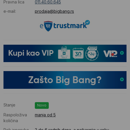
Pravna lica
011.40.60.645
e-mail:
prodaja@bigbang.rs
Stanje
Novo
Raspoloživa
manja od 5
količina
Rok isporuke
2 do 6 radnih dana, a najkasnije u roku