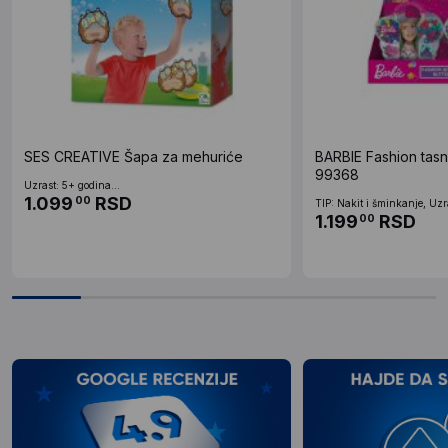
SES CREATIVE Šapa za mehuriće
BARBIE Fashion tasna
99368
Uzrast: 5+ godina...
1.099
RSD
00
TIP: Nakit i šminkanje, Uzr
1.199
RSD
00