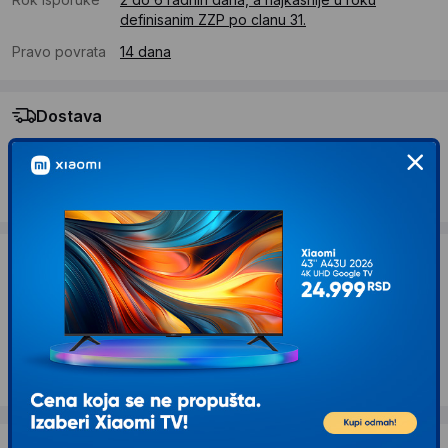
definisanim ZZP po clanu 31.
Pravo povrata
14 dana
Dostava
Standardna dostava se očekuje u roku od 2 do 6 radnih
dana
Troskovi dostave 490 RSD
Želite li ponudu za firmu?
Kontaktirajte nas
Opis proizvoda DEXY CO BITZEE MINI
MAGICNI LJUBIMAC