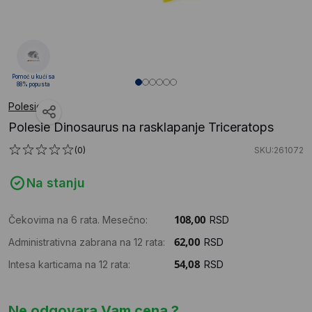
Pomoć u kući sa
88% popusta
Polesie
Polesie Dinosaurus na rasklapanje Triceratops
(0)
SKU:261072
Na stanju
Čekovima na 6 rata. Mesečno:
RSD
Administrativna zabrana na 12 rata:
RSD
Intesa karticama na 12 rata:
RSD
Ne odgovara Vam cena ?