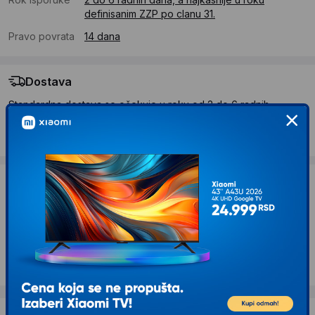
definisanim ZZP po clanu 31.
Pravo povrata
14 dana
Dostava
Standardna dostava se očekuje u roku od 2 do 6 radnih
dana
Troskovi dostave 490 RSD
Želite li ponudu za firmu?
Kontaktirajte nas
Opis proizvoda Polesie Dinosaurus na
rasklapanje Triceratops