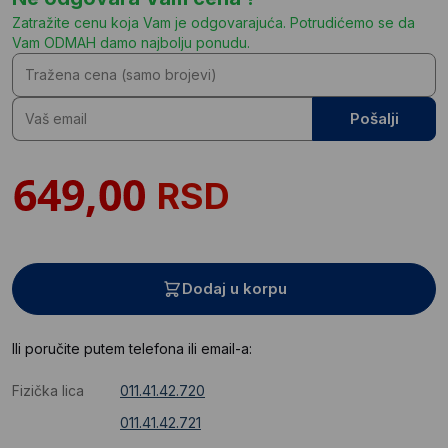
Zatražite cenu koja Vam je odgovarajuća. Potrudićemo se da
Vam ODMAH damo najbolju ponudu.
Pošalji
RSD
Dodaj u korpu
Ili poručite putem telefona ili email-a:
Fizička lica
011.41.42.720
011.41.42.721