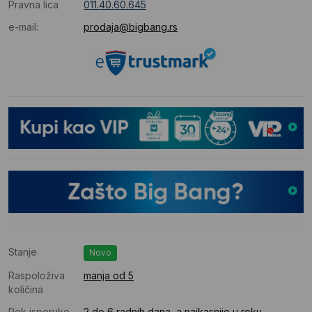
Pravna lica
011.40.60.645
e-mail:
prodaja@bigbang.rs
Stanje
Novo
Raspoloživa
manja od 5
količina
Rok isporuke
2 do 6 radnih dana, a najkasnije u roku