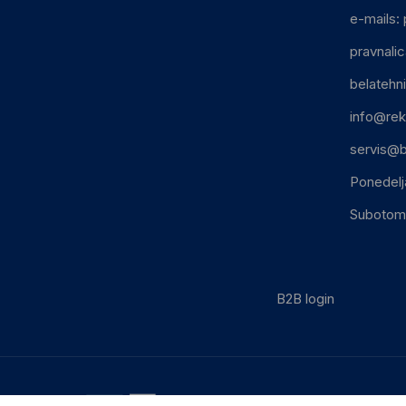
e-mails:
pravnali
belatehn
info@rek
servis@b
Ponedelj
Subotom:
B2B login