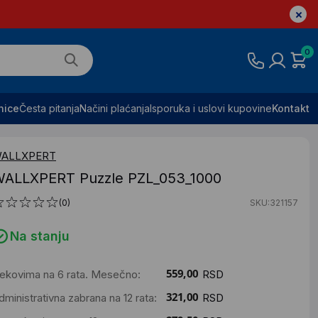
0
nice
Česta pitanja
Načini plaćanja
Isporuka i uslovi kupovine
Kontakt
ALLXPERT
ALLXPERT Puzzle PZL_053_1000
(0)
SKU:321157
Na stanju
ekovima na 6 rata. Mesečno:
RSD
dministrativna zabrana na 12 rata:
RSD