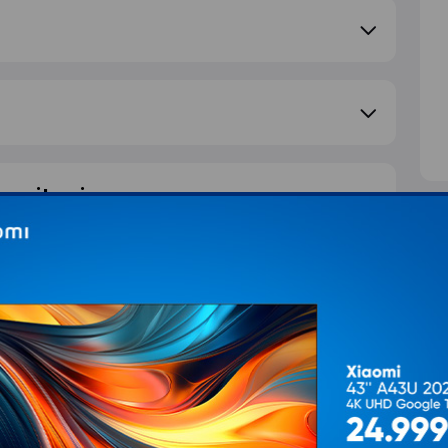
e pitanje
S
d
T
Ž