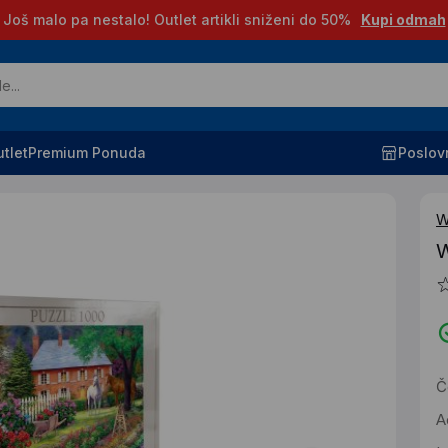
Još malo pa nestalo! Outlet artikli sniženi do 50%
Kupi odmah
tlet
Premium Ponuda
Poslov
W
W
Č
A