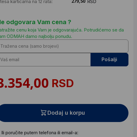
ntesa karticama na 12 rata:
RSD
e odgovara Vam cena ?
atražite cenu koja Vam je odgovarajuća. Potrudićemo se da
am ODMAH damo najbolju ponudu.
Pošalji
RSD
Dodaj u korpu
Ili poručite putem telefona ili email-a: