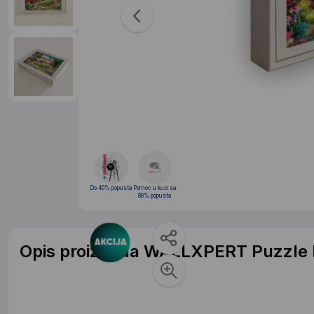
Do 40% popusta
Pomoć u kući sa
88% popusta
Opis proizvoda WALLXPERT Puzzle