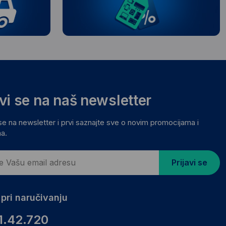
avi se na naš newsletter
 se na newsletter i prvi saznajte sve o novim promocijama i
a.
Prijavi se
pri naručivanju
1.42.720