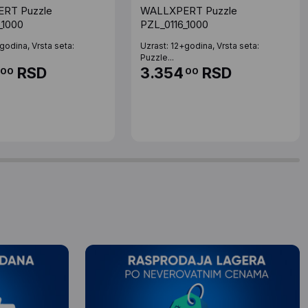
RT Puzzle
WALLXPERT Puzzle
_1000
PZL_0116_1000
godina, Vrsta seta:
Uzrast: 12+godina, Vrsta seta:
Puzzle...
RSD
3.354
RSD
00
00