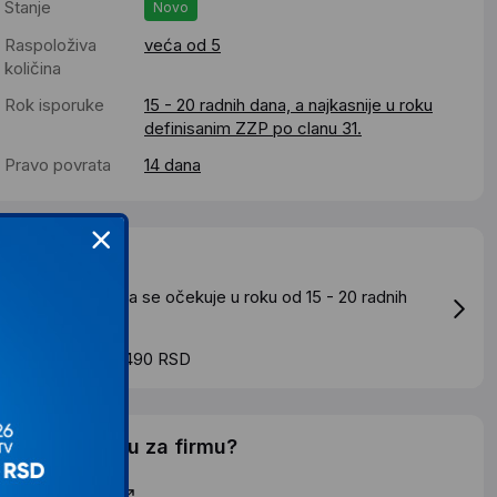
Stanje
Novo
Raspoloživa
veća od 5
količina
Rok isporuke
15 - 20 radnih dana, a najkasnije u roku
definisanim ZZP po clanu 31.
Pravo povrata
14 dana
Dostava
tandardna dostava se očekuje u roku od 15 - 20 radnih
ana
roskovi dostave 490 RSD
elite li ponudu za firmu?