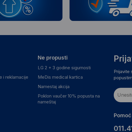
Prij
Ne propusti
LG 2 + 3 godine sigurnosti
Prijavite
 i reklamacije
MeDis medical kartica
popustim
Namestaj akcija
Poklon vaučer 10% popusta na
nameštaj
Pomoć 
011.4