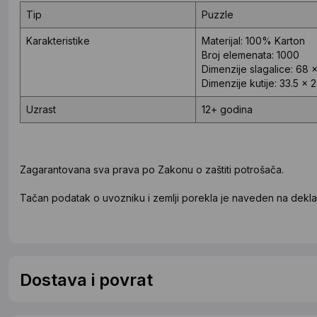
Tip
Puzzle
Karakteristike
Materijal: 100% Karton
Broj elemenata: 1000
Dimenzije slagalice: 68 
Dimenzije kutije: 33.5 x 
Uzrast
12+ godina
Zagarantovana sva prava po Zakonu o zaštiti potrošača.
Tačan podatak o uvozniku i zemlji porekla je naveden na deklar
Dostava i povrat