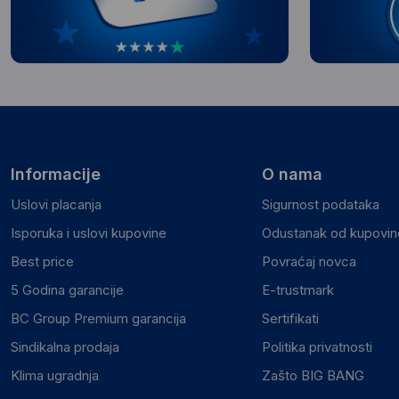
Informacije
O nama
Uslovi placanja
Sigurnost podataka
Isporuka i uslovi kupovine
Odustanak od kupovine
Best price
Povraćaj novca
5 Godina garancije
E-trustmark
BC Group Premium garancija
Sertifikati
Sindikalna prodaja
Politika privatnosti
Klima ugradnja
Zašto BIG BANG