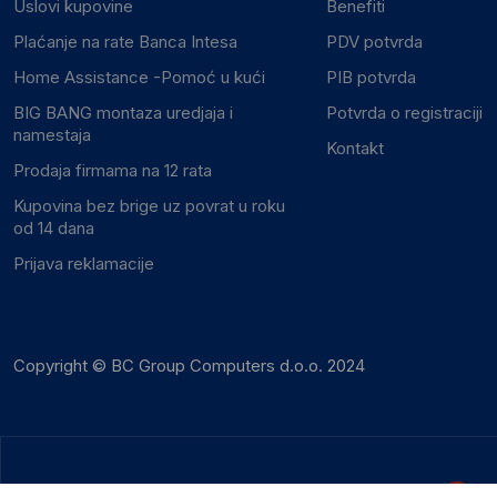
Uslovi kupovine
Benefiti
Plaćanje na rate Banca Intesa
PDV potvrda
Home Assistance -Pomoć u kući
PIB potvrda
BIG BANG montaza uredjaja i
Potvrda o registraciji
namestaja
Kontakt
Prodaja firmama na 12 rata
Kupovina bez brige uz povrat u roku
od 14 dana
Prijava reklamacije
Copyright © BC Group Computers d.o.o. 2024