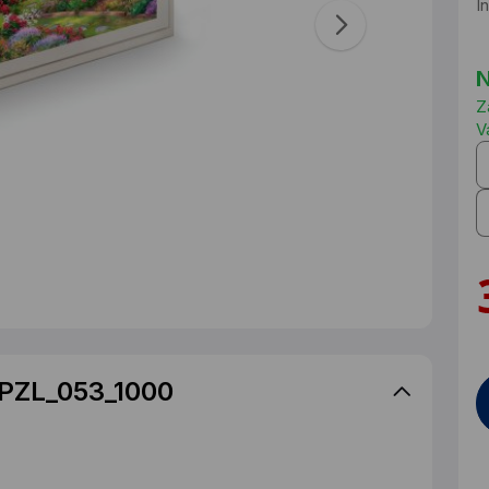
I
N
Z
V
 PZL_053_1000