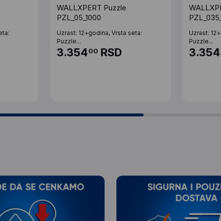
WALLXPERT Puzzle
WALLXPE
PZL_05_1000
PZL_035
eta:
Uzrast: 12+godina, Vrsta seta:
Uzrast: 12+
Puzzle...
Puzzle...
3.354
RSD
3.354
00