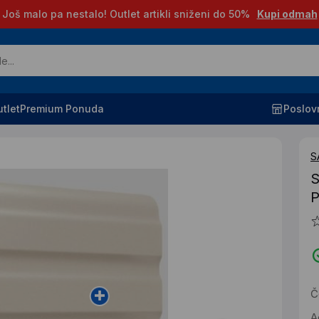
Još malo pa nestalo! Outlet artikli sniženi do 50%
Kupi odmah
tlet
Premium Ponuda
Poslov
S
S
P
Č
A