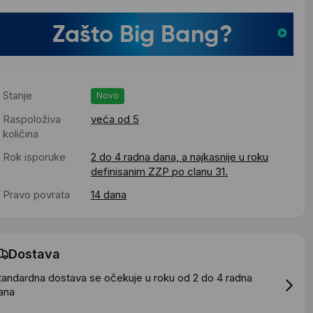
Stanje
Novo
Raspoloživa
veća od 5
količina
Rok isporuke
2 do 4 radna dana, a najkasnije u roku
definisanim ZZP po clanu 31.
Pravo povrata
14 dana
Dostava
tandardna dostava se očekuje u roku od 2 do 4 radna
ana