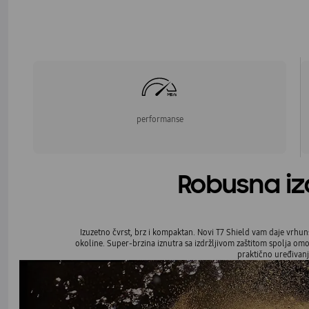
performanse
Robusna izd
Izuzetno čvrst, brz i kompaktan. Novi T7 Shield vam daje vrhu
okoline. Super-brzina iznutra sa izdržljivom zaštitom spolja omo
praktično uređivanj