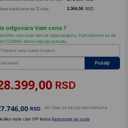
ntesa karticama na 12 rata:
RSD
e odgovara Vam cena ?
atražite cenu koja Vam je odgovarajuća. Potrudićemo se da
am ODMAH damo najbolju ponudu.
Pošalji
RSD
VIP CENA
SA 653,00 RSD POPUSTA
RSD
koliko niste clan VIP kluba
Registrujte se ovde