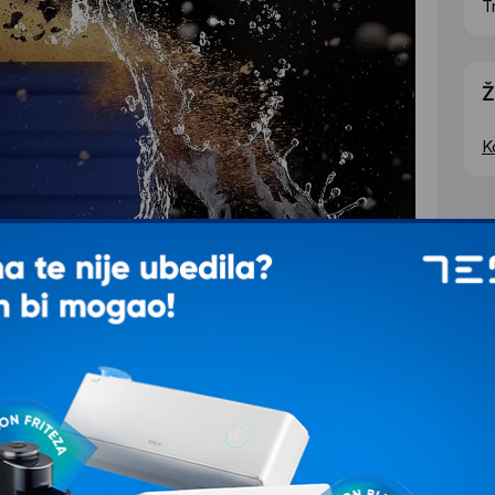
T
Ž
K
slika.
enog u kontrolisanim uslovima. Otpornost na vodu i prašinu m
uzrokovana tečnošću i prašinom nisu pokrivena garancijom.