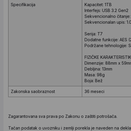
Specifikacija
Kapacitet: 1TB
Interfejs: USB 3.2 Gen2
Sekvencionalno čitanje:
Sekvencionalan upis: 1
Serija: T7
Dodatne funkcije: AES (2
Podržane tehnologije: 
FIZIČKE KARAKTERISTI
Dimenzije: 88mm x 59m
Debljina: 13mm
Masa: 98g
Boja: Bež
Zakonska saobraznost
36 meseci
Zagarantovana sva prava po Zakonu o zaštiti potrošača.
Tačan podatak o uvozniku i zemlji porekla je naveden na deklar