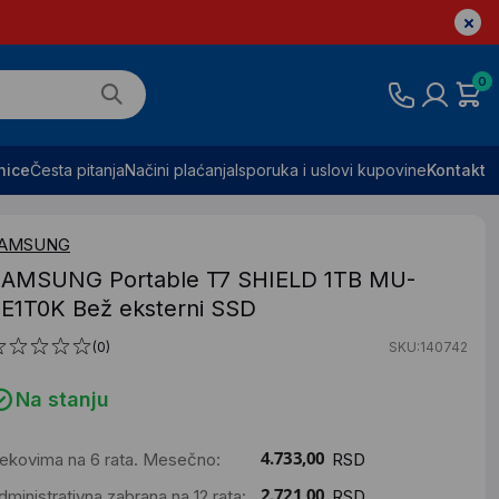
0
nice
Česta pitanja
Načini plaćanja
Isporuka i uslovi kupovine
Kontakt
AMSUNG
AMSUNG Portable T7 SHIELD 1TB MU-
E1T0K Bež eksterni SSD
(0)
SKU:140742
Na stanju
ekovima na 6 rata. Mesečno:
RSD
dministrativna zabrana na 12 rata:
RSD