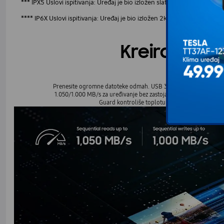
*** IPX5 Uslovi ispitivanja: Uređaj je bio izložen slatkoj vodi koja je
n tokom 3 m
**** IP6X Uslovi ispitivanja: Uređaj je bio izložen 2kg/m³ aktivne pr
Kreiraj pu
Prenesite ogromne datoteke odmah. USB 3.2 Gen 2 i PCIe® NVMe™
1.050/1.000 MB/s za uređivanje bez zastoja direktno sa diska. E
Guard kontroliše toplotu kako bi održao stabiln