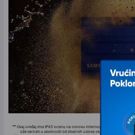
* Simulirana 
** Ovaj uređaj ima IP65 ocenu na osnovu internog testiranja sproved
ože varirati u zavisnosti od stvarnih uslova okoline. Oštećenja 