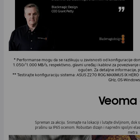
* Performanse mogu da se razlikuju u zavisnosti od konfiguracije dom
1.050/1.000 MB/s, respektivno, glavni uređaj i kablovi za povezivanj
ogućen. Za detaljne informacije, p
** Testirajte konfiguraciju sistema: ASUS Z270 ROG MAXIMUS IX HERO 
GHz, OS-Windows
Veoma 
Spreman za akciju. Snimajte na lokaciji i lutajte divljinom, dok
prašinu sa IP65 ocenom. Robustan dizajn i napredni spoljni elas
metra.