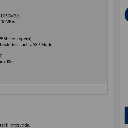
 1.050MB/s
.000MB/s
56bit enkripcija)
Shock Resistant, UASP Mode
KE
m x 13mm
aciji proizvoda.