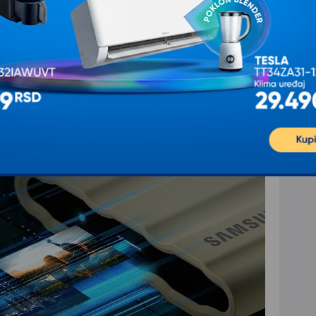
 projektovana iz mlaznice (Φ6,3mm) udaljene 3 metra pri 12,5 l/mi
inuta.
ašine sa pritiskom ispod 2kPa tokom 8 sati u vakuumskoj komori.
nom parom
 postižu velike sekvencijalne brzine čitanja/pisanja od
ksterijer od gume visoke tehnologije sa Dynamic Thermal
e performanse čak i za velike projekte.