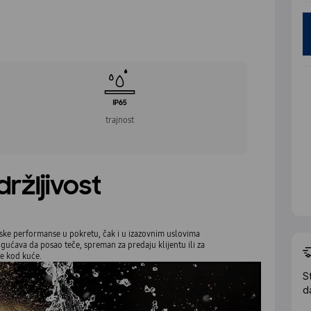
trajnost
ržljivost
nske performanse u pokretu, čak i u izazovnim uslovima
gućava da posao teče, spreman za predaju klijentu ili za
e kod kuće.
S
d