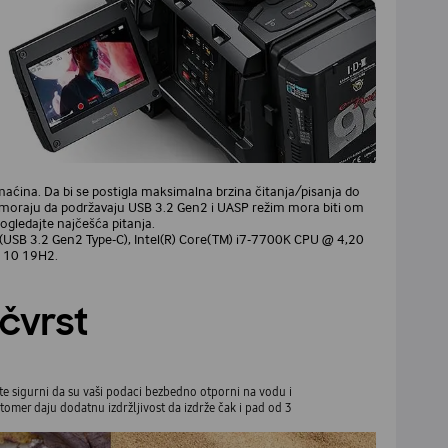
aćina. Da bi se postigla maksimalna brzina čitanja/pisanja do
e moraju da podržavaju USB 3.2 Gen2 i UASP režim mora biti om
ogledajte najčešća pitanja.
(USB 3.2 Gen2 Type-C), Intel(R) Core(TM) i7-7700K CPU @ 4,20
 10 19H2.
čvrst
 ste sigurni da su vaši podaci bezbedno otporni na vodu i
tomer daju dodatnu izdržljivost da izdrže čak i pad od 3