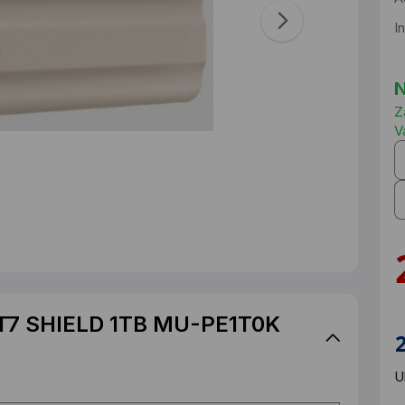
I
N
Z
V
 T7 SHIELD 1TB MU-PE1T0K
U