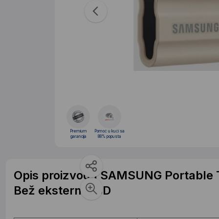
Premium
Pomoć u kući sa
garancija
88% popusta
Opis proizvoda SAMSUNG Portable
Bež eksterni SSD