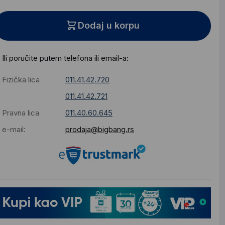
Dodaj u korpu
Ili poručite putem telefona ili email-a:
Fizička lica
011.41.42.720
011.41.42.721
Pravna lica
011.40.60.645
e-mail:
prodaja@bigbang.rs