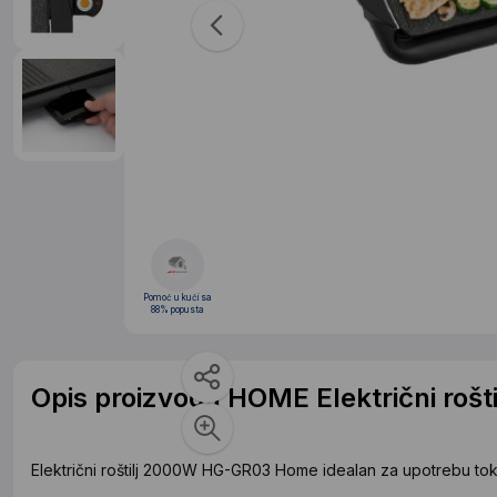
Pomoć u kući sa
88% popusta
Opis proizvoda HOME Električni roš
Električni roštilj 2000W HG-GR03 Home idealan za upotrebu tok