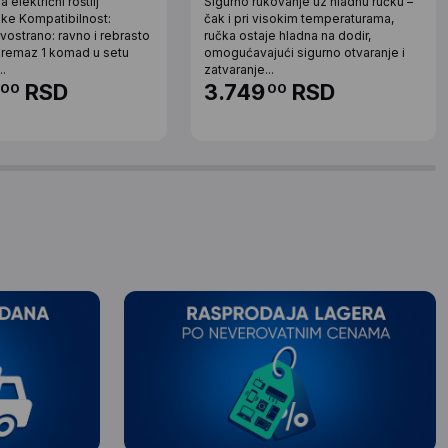
 električni roštilj
Sigurno rukovanje uz hladnu ručku –
ike Kompatibilnost:
čak i pri visokim temperaturama,
ostrano: ravno i rebrasto
ručka ostaje hladna na dodir,
 premaz 1 komad u setu
omogućavajući sigurno otvaranje i
..
zatvaranje...
RSD
3.749
RSD
00
00