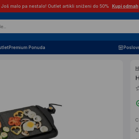
Još malo pa nestalo! Outlet artikli sniženi do 50%
Kupi odmah
tlet
Premium Ponuda
Poslov
H
H
C
Č