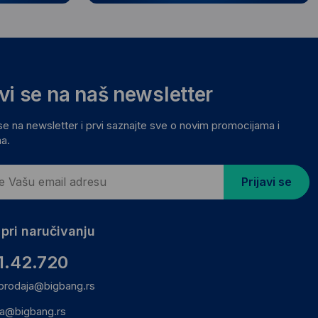
avi se na naš newsletter
 se na newsletter i prvi saznajte sve o novim promocijama i
a.
Prijavi se
pri naručivanju
1.42.720
prodaja@bigbang.rs
ca@bigbang.rs