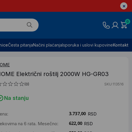
0
nice
Česta pitanja
Načini plaćanja
Isporuka i uslovi kupovine
Kontakt
OME
OME Električni roštilj 2000W HG-GR03
(0)
SKU:113516
Na stanju
ena:
RSD
ekovima na 6 rata. Mesečno:
RSD