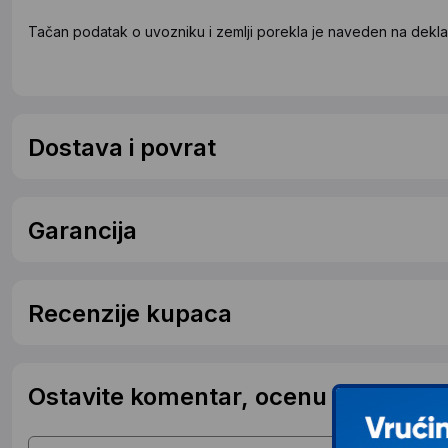
Tačan podatak o uvozniku i zemlji porekla je naveden na deklar
Dostava i povrat
Garancija
Recenzije kupaca
Ostavite komentar, ocenu ili postavit