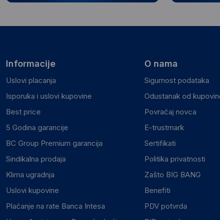
Informacije
O nama
Uslovi placanja
Sigurnost podataka
Isporuka i uslovi kupovine
Odustanak od kupovine
Best price
Povraćaj novca
5 Godina garancije
E-trustmark
BC Group Premium garancija
Sertifikati
Sindikalna prodaja
Politika privatnosti
Klima ugradnja
Zašto BIG BANG
Uslovi kupovine
Benefiti
Plaćanje na rate Banca Intesa
PDV potvrda