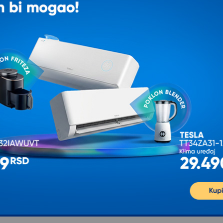
K
 peku samo ovaj rebrasti deo je kao gril.