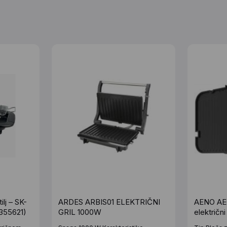
lj – SK-
ARDES ARBIS01 ELEKTRIČNI
AENO AEG
355621)
GRIL 1000W
električni 