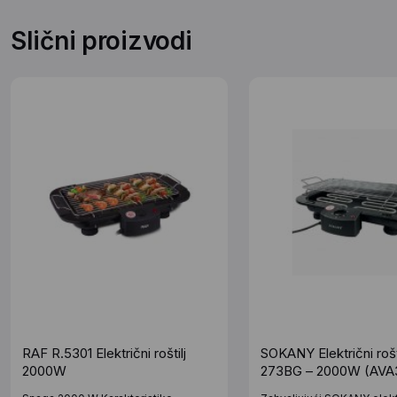
Slični proizvodi
RAF R.5301 Električni roštilj
SOKANY Električni rošti
2000W
273BG – 2000W (AVA