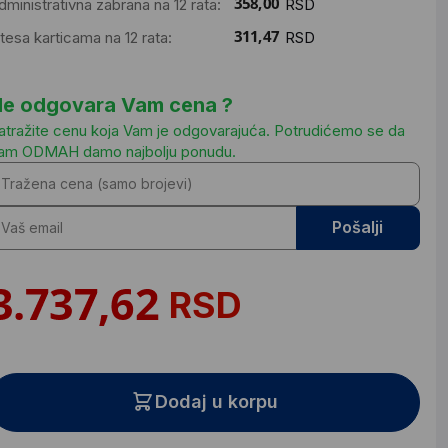
dministrativna zabrana na 12 rata:
RSD
ntesa karticama na 12 rata:
RSD
e odgovara Vam cena ?
atražite cenu koja Vam je odgovarajuća. Potrudićemo se da
am ODMAH damo najbolju ponudu.
Pošalji
RSD
Dodaj u korpu