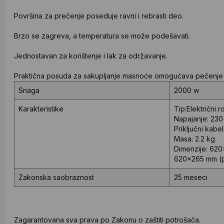
Površina za prečenje poseduje ravni i rebrasti deo.
Brzo se zagreva, a temperatura se može podešavati.
Jednostavan za korištenje i lak za održavanje.
Praktična posuda za sakupljanje masnoće omogućava pečenje
Snaga
2000 w
Karakteristike
Tip
:
Električni ro
Napajanje:
230
Priključni kabel
Masa:
2.2 kg
Dimenzije:
620
620x265 mm (p
Zakonska saobraznost
25 meseci
Zagarantovana sva prava po Zakonu o zaštiti potrošača.