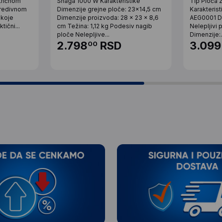
tričnom
Snaga 1000 W Karakteristike
Tip Ploča za
 predivnom
Dimenzije grejne ploče: 23x14,5 cm
Karakterist
o koje
Dimenzije proizvoda: 28 x 23 x 8,6
AEG0001 Dv
ični...
cm Težina: 1,12 kg Podesiv nagib
Nelepljivi
ploče Nelepljive...
Dimenzije:.
2.798
RSD
3.099
00