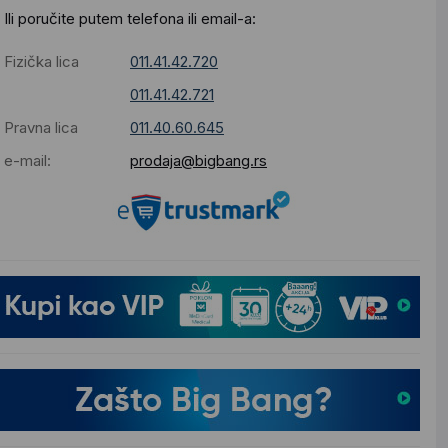
Ili poručite putem telefona ili email-a:
Fizička lica
011.41.42.720
011.41.42.721
Pravna lica
011.40.60.645
e-mail:
prodaja@bigbang.rs