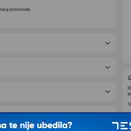
aciji proizvoda.
S
d
T
e pitanje
Ž