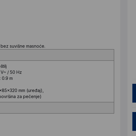
 bez suvišne masnoće.
štilj
 V~ / 50 Hz
:
0.9 m
x85x320 mm (uređaj),
ovršina za pečenje)