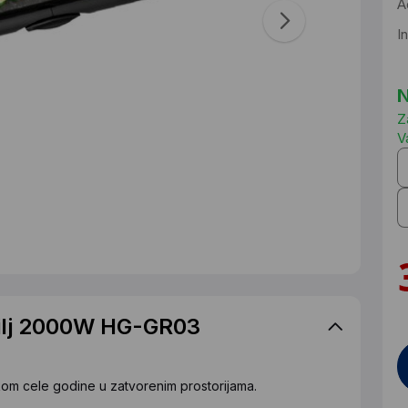
A
I
N
Z
V
tilj 2000W HG-GR03
om cele godine u zatvorenim prostorijama.