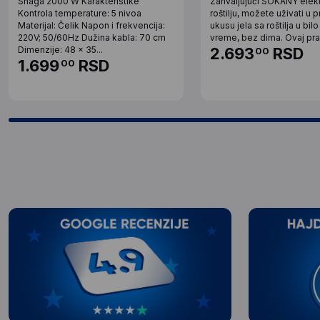
Snaga 2000 W Karakteristike
Zahvaljujući SOKANY elek
Kontrola temperature: 5 nivoa
roštilju, možete uživati u
Materijal: Čelik Napon i frekvencija:
ukusu jela sa roštilja u bil
220V; 50/60Hz Dužina kabla: 70 cm
vreme, bez dima. Ovaj prakt
Dimenzije: 48 x 35...
2.693
RSD
00
1.699
RSD
00