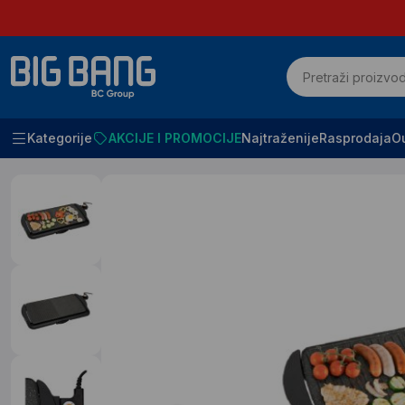
Kategorije
AKCIJE I PROMOCIJE
Najtraženije
Rasprodaja
Ou
Početna
Mali kucni aparati
Električni roštilj