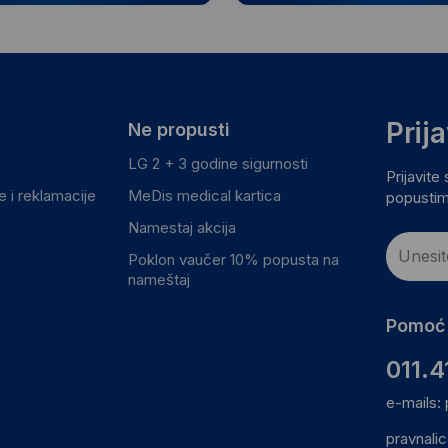
Prij
Ne propusti
LG 2 + 3 godine sigurnosti
Prijavite
 i reklamacije
MeDis medical kartica
popustim
Namestaj akcija
Poklon vaučer 10% popusta na
nameštaj
Pomoć 
011.4
e-mails:
pravnali