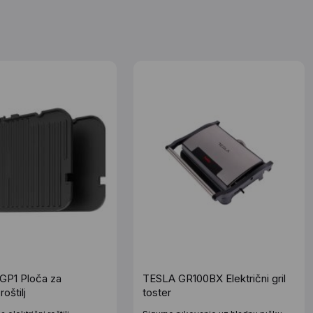
P1 Ploča za
TESLA GR100BX Električni gril
roštilj
toster