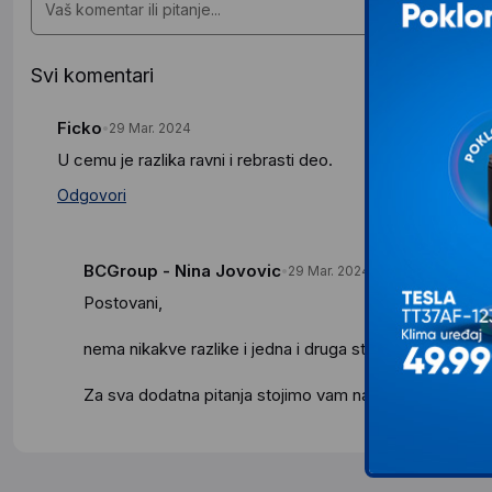
Svi komentari
Ficko
29 Mar. 2024
U cemu je razlika ravni i rebrasti deo.
Odgovori
BCGroup - Nina Jovovic
29 Mar. 2024
Postovani,
nema nikakve razlike i jedna i druga strana podjednako
Za sva dodatna pitanja stojimo vam na raspolaganju.