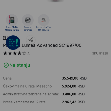
Poklon MeDis
Premium
Pomoć u kući sa
Medical kartica
garancija
88% popusta
PHILIPS
PHILIPS Lumea Advanced SC1997/00
(4)
SKU:81828
Na stanju
Cena:
RSD
Čekovima na 6 rata. Mesečno:
RSD
Administrativna zabrana na 12 rata:
RSD
Intesa karticama na 12 rata:
RSD