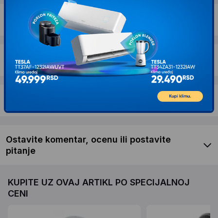
Dostava i povrat
Garancija
Recenzije kupaca
Ostavite komentar, ocenu ili postavite
pitanje
KUPITE UZ OVAJ ARTIKL PO SPECIJALNOJ
CENI