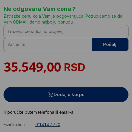
Ne odgovara Vam cena ?
Zatražite cenu koja Vam je odgovarajuća. Potrudićemo se da
Vam ODMAH damo najbolju ponudu.
Pošalji
RSD
Dodaj u korpu
Ili poručite putem telefona ili email-a:
Fizička lica
011.41.42.720