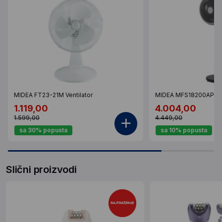
MIDEA FT23-21M Ventilator
MIDEA MFS18200APK Ve
1.119,00
4.004,00
1.599,00
4.449,00
sa 30% popusta
sa 10% popusta
Slični proizvodi