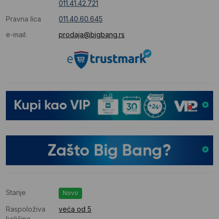
011.41.42.721
Pravna lica
011.40.60.645
e-mail:
prodaja@bigbang.rs
Stanje
Novo
Raspoloživa
veća od 5
količina