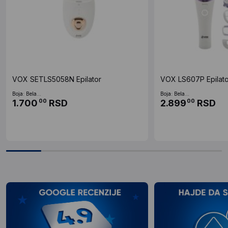
VOX SETLS5058N Epilator
VOX LS607P Epilato
Boja: Bela...
Boja: Bela...
1.700
RSD
2.899
RSD
00
00