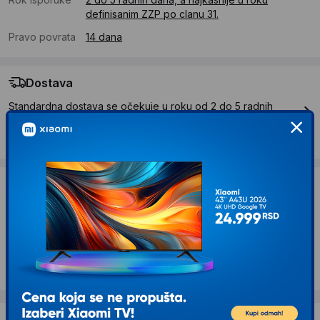
definisanim ZZP po clanu 31.
Pravo povrata
14 dana
Dostava
Standardna dostava se očekuje u roku od 2 do 5 radnih
dana
Troskovi dostave 490 RSD
Želite li ponudu za firmu?
Kontaktirajte nas
Opis proizvoda GOPRO Dive Housing Kućište
za kameru