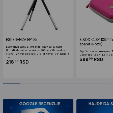
ESPERANZA EF105
S BOX CLS-1109P To
aparat (Roze)
Esperanza stativ EF105 Mini stativ za kameru
(tripod) Maksimalna visina: 200 mm Minimalna
Tip: Torbica za foto aparat 
visina: 127 mm Nosivost: 0,9 kg Navoj: 1/4" Noge iz
Dimenzije: 12.5 x 4.5 x 9 cm
dve...
599
RSD
00
218
RSD
00