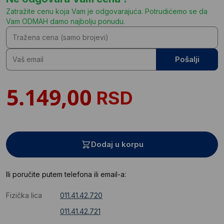
Zatražite cenu koja Vam je odgovarajuća. Potrudićemo se da
Vam ODMAH damo najbolju ponudu.
Pošalji
RSD
Dodaj u korpu
Ili poručite putem telefona ili email-a:
Fizička lica
011.41.42.720
011.41.42.721