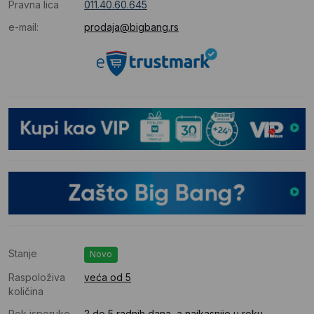
Pravna lica
011.40.60.645
e-mail:
prodaja@bigbang.rs
Stanje
Novo
Raspoloživa
veća od 5
količina
Rok isporuke
2 do 5 radnih dana, a najkasnije u roku