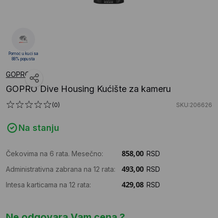
Pomoć u kući sa
88% popusta
GOPRO
GOPRO Dive Housing Kućište za kameru
(0)
SKU:206626
Na stanju
Čekovima na 6 rata. Mesečno:
RSD
Administrativna zabrana na 12 rata:
RSD
Intesa karticama na 12 rata:
RSD
Ne odgovara Vam cena ?