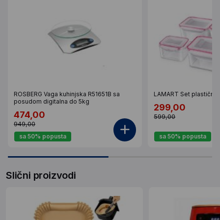
ROSBERG Vaga kuhinjska R51651B sa
LAMART Set plastični
posudom digitalna do 5kg
299,00
474,00
599,00
949,00
sa 50% popusta
sa 50% popusta
Slični proizvodi