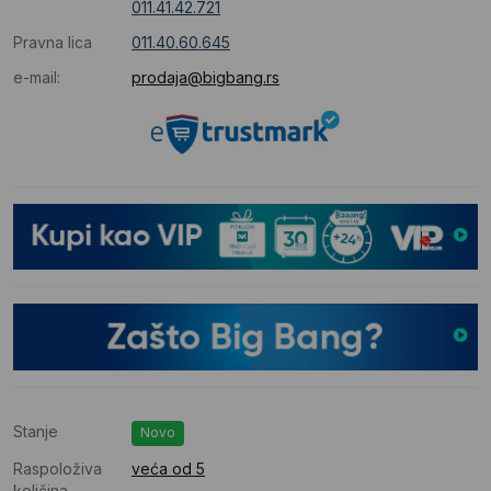
011.41.42.721
Pravna lica
011.40.60.645
e-mail:
prodaja@bigbang.rs
Stanje
Novo
Raspoloživa
veća od 5
količina