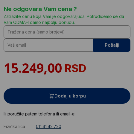
Ne odgovara Vam cena ?
Zatražite cenu koja Vam je odgovarajuća. Potrudićemo se da
Vam ODMAH damo najbolju ponudu.
Pošalji
RSD
Dodaj u korpu
Ili poručite putem telefona ili email-a:
Fizička lica
011.41.42.720