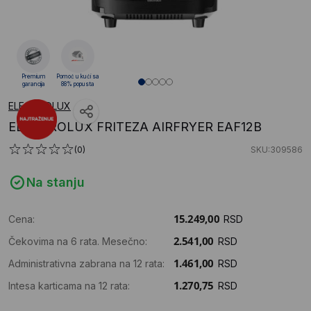
Premium
Pomoć u kući sa
garancija
88% popusta
ELECTROLUX
ELECTROLUX FRITEZA AIRFRYER EAF12B
(0)
SKU:309586
Na stanju
Cena:
RSD
Čekovima na 6 rata. Mesečno:
RSD
Administrativna zabrana na 12 rata:
RSD
Intesa karticama na 12 rata:
RSD