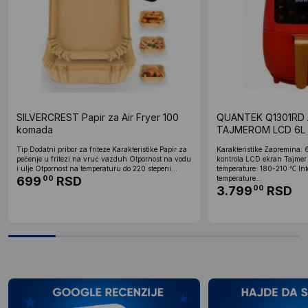
SILVERCREST Papir za Air Fryer 100
QUANTEK Q1301RD 
komada
TAJMEROM LCD 6L
Tip Dodatni pribor za friteze Karakteristike Papir za
Karakteristike Zapremina:
pečenje u fritezi na vruć vazduh Otpornost na vodu
kontrola LCD ekran Tajmer
i ulje Otpornost na temperaturu do 220 stepeni...
temperature: 180-210 ℃ Int
699
RSD
temperature...
00
3.799
RSD
00