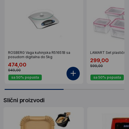
ROSBERG Vaga kuhinjska R51651B sa
LAMART Set plastični
posudom digitalna do 5kg
299,00
474,00
599,00
949,00
sa 50% popusta
sa 50% popusta
Slični proizvodi