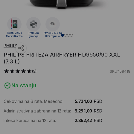
Poklon MeDis
Premium
Pomoć u kući sa
Medical kartica
garancija
88% popusta
PHILIPS
PHILIPS FRITEZA AIRFRYER HD9650/90 XXL
(7.3 L)
(5)
SKU:158418
Na stanju
Čekovima na 6 rata. Mesečno:
RSD
Administrativna zabrana na 12 rata:
RSD
Intesa karticama na 12 rata:
RSD