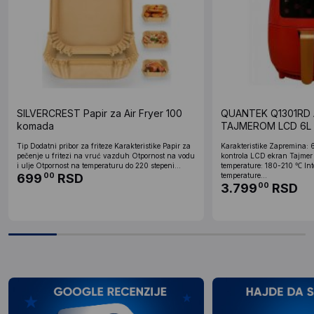
SILVERCREST Papir za Air Fryer 100
QUANTEK Q1301RD 
komada
TAJMEROM LCD 6L
Tip Dodatni pribor za friteze Karakteristike Papir za
Karakteristike Zapremina:
pečenje u fritezi na vruć vazduh Otpornost na vodu
kontrola LCD ekran Tajmer
i ulje Otpornost na temperaturu do 220 stepeni...
temperature: 180-210 ℃ Int
699
RSD
temperature...
00
3.799
RSD
00