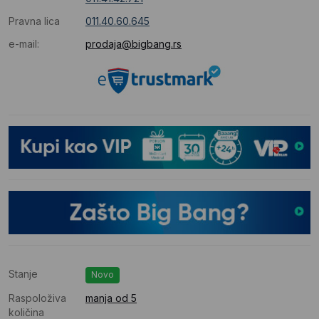
Pravna lica
011.40.60.645
e-mail:
prodaja@bigbang.rs
Stanje
Novo
Raspoloživa
manja od 5
količina