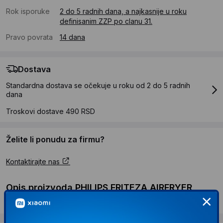
Rok isporuke
2 do 5 radnih dana, a najkasnije u roku
definisanim ZZP po clanu 31.
Pravo povrata
14 dana
Dostava
Standardna dostava se očekuje u roku od 2 do 5 radnih
dana
Troskovi dostave 490 RSD
Želite li ponudu za firmu?
Kontaktirajte nas
Opis proizvoda PHILIPS FRITEZA AIRFRYER
HD9650/90 XXL (7.3 L)