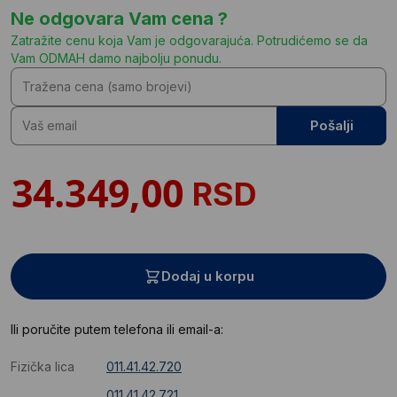
Ne odgovara Vam cena ?
Zatražite cenu koja Vam je odgovarajuća. Potrudićemo se da
Vam ODMAH damo najbolju ponudu.
Pošalji
RSD
Dodaj u korpu
Ili poručite putem telefona ili email-a:
Fizička lica
011.41.42.720
011.41.42.721