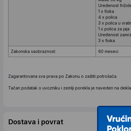
Uređenost frižid
1 x fioka
4 x polica
3 x polica u vrat
1 x polica za jaja
Uređenost zamrz
3 x fioka
Zakonska saobraznost:
60 meseci
Zagarantovana sva prava po Zakonu o zaštiti potrošača.
Tačan podatak o uvozniku i zemlji porekla je naveden na deklar
Dostava i povrat