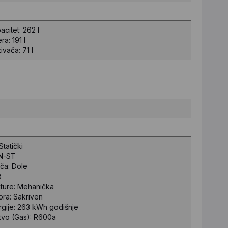
citet: 262 l
ra: 191 l
vača: 71 l
Statički
 N-ST
ča: Dole
B
ature: Mehanička
ra: Sakriven
ergije: 263 kWh godišnje
tvo (Gas): R600a