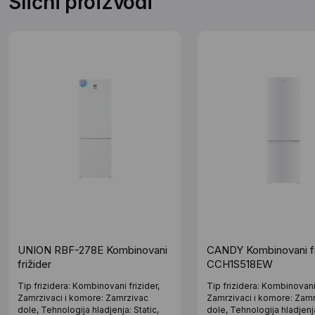
Slični proizvodi
UNION RBF-278E Kombinovani
CANDY Kombinovani fr
frižider
CCH1S518EW
Tip frizidera: Kombinovani frizider,
Tip frizidera: Kombinovani 
Zamrzivaci i komore: Zamrzivac
Zamrzivaci i komore: Zam
dole, Tehnologija hladjenja: Static,
dole, Tehnologija hladjenja