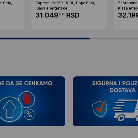
: Bela,
Zapremina: 150-300L, Boja: Bela,
Zapremina:
Klasa energetske...
Klasa ener
31.049
RSD
32.19
00