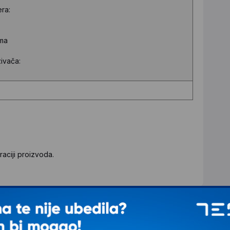
era:
ima
ivača:
aciji proizvoda.