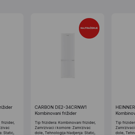
ižider
CARBON DE2-34CRNW1
HEINNE
Kombinovani frižider
Kombinova
frizider,
Tip frizidera: Kombinovani frizider,
Tip frizide
rzivac
Zamrzivaci i komore: Zamrzivac
Zamrzivaci
: Static,
dole, Tehnologija hladjenja: Static,
dole, Tehno