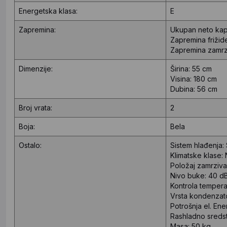
Energetska klasa:
E
Zapremina:
Ukupan neto kapa
Zapremina frižide
Zapremina zamrzi
Dimenzije:
Širina: 55 cm
Visina: 180 cm
Dubina: 56 cm
Broj vrata:
2
Boja:
Bela
Ostalo:
Sistem hlađenja: 
Klimatske klase:
Položaj zamrziva
Nivo buke: 40 d
Kontrola temper
Vrsta kondenzato
Potrošnja el. En
Rashladno sreds
Masa: 50 kg