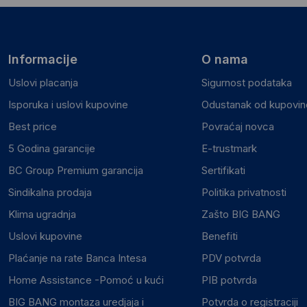
Informacije
O nama
Uslovi placanja
Sigurnost podataka
Isporuka i uslovi kupovine
Odustanak od kupovine
Best price
Povraćaj novca
5 Godina garancije
E-trustmark
BC Group Premium garancija
Sertifikati
Sindikalna prodaja
Politika privatnosti
Klima ugradnja
Zašto BIG BANG
Uslovi kupovine
Benefiti
Plaćanje na rate Banca Intesa
PDV potvrda
Home Assistance -Pomoć u kući
PIB potvrda
BIG BANG montaza uredjaja i
Potvrda o registraciji