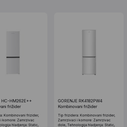
R HC-HM262E++
GORENJE RK4182PW4
ni frižider
Kombinovani frižider
ra: Kombinovani frizider,
Tip frizidera: Kombinovani frizider,
 i komore: Zamrzivac
Zamrzivaci i komore: Zamrzivac
logija hladjenja: Static,
dole, Tehnologija hladjenja: Static,