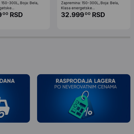
 150-300L, Boja: Bela,
Zapremina: 150-300L, Boja: Bela,
getske...
Klasa energetske...
9
RSD
32.999
RSD
00
00