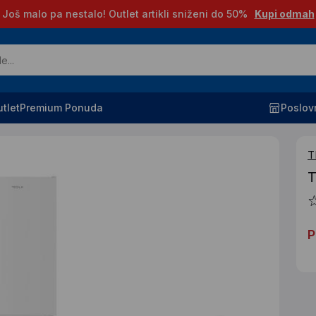
Još malo pa nestalo! Outlet artikli sniženi do 50%
Kupi odmah
tlet
Premium Ponuda
Poslov
T
T
P