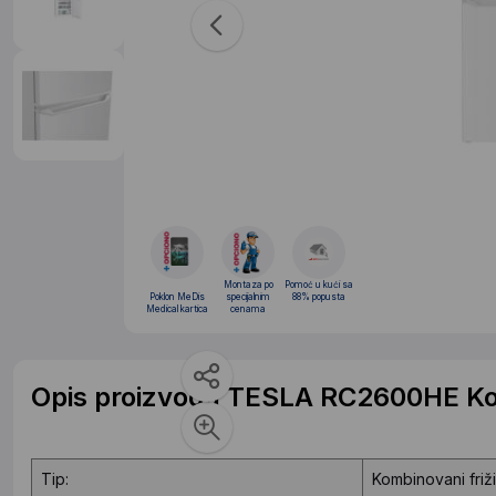
Montaza po
Pomoć u kući sa
Poklon MeDis
specijalnim
88% popusta
Medical kartica
cenama
Opis proizvoda TESLA RC2600HE Kom
Tip:
Kombinovani friž