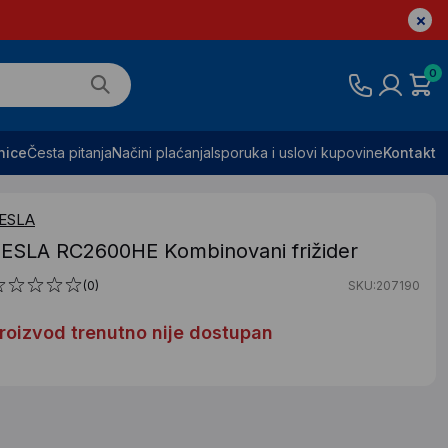
0
nice
Česta pitanja
Načini plaćanja
Isporuka i uslovi kupovine
Kontakt
ESLA
ESLA RC2600HE Kombinovani frižider
(0)
SKU:207190
roizvod trenutno nije dostupan