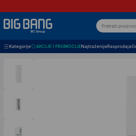
Kategorije
AKCIJE I PROMOCIJE
Najtraženije
Rasprodaja
Ou
Početna
Bela tehnika
Frizideri