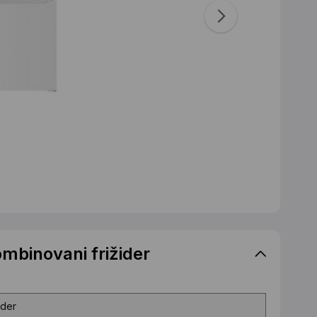
binovani frižider
ider