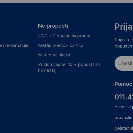
Prij
Ne propusti
LG 2 + 3 godine sigurnosti
Prijavite
 i reklamacije
MeDis medical kartica
popustim
Namestaj akcija
Poklon vaučer 10% popusta na
nameštaj
Pomoć 
011.4
e-mails:
pravnali
belatehn