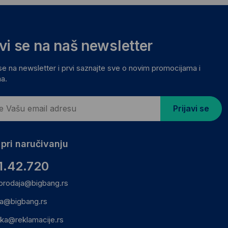
avi se na naš newsletter
 se na newsletter i prvi saznajte sve o novim promocijama i
a.
Prijavi se
pri naručivanju
1.42.720
prodaja@bigbang.rs
ca@bigbang.rs
ika@reklamacije.rs