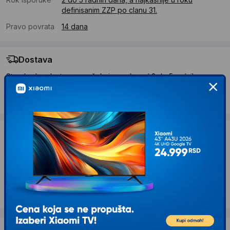
definisanim ZZP po clanu 31.
Pravo povrata
14 dana
Dostava
Standardna dostava se očekuje u roku od 2 do 5 radnih
dana
Troskovi dostave 490 RSD
Želite li ponudu za firmu?
Kontaktirajte nas
Opis proizvoda BLAUPUNKT Boombox
BB7WH CD/MP3