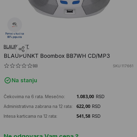
Pomoć u kući sa
88% popusta
BLAUPUNKT
BLAUPUNKT Boombox BB7WH CD/MP3
(0)
SKU:117661
Na stanju
Čekovima na 6 rata. Mesečno:
RSD
Administrativna zabrana na 12 rata:
RSD
Intesa karticama na 12 rata:
RSD
Ne odgovara Vam cena ?