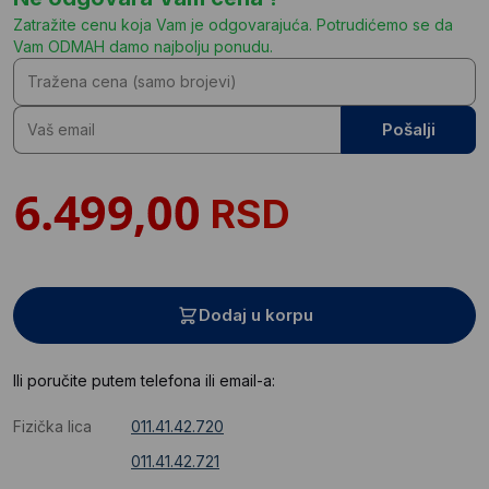
Zatražite cenu koja Vam je odgovarajuća. Potrudićemo se da
Vam ODMAH damo najbolju ponudu.
Pošalji
RSD
Dodaj u korpu
Ili poručite putem telefona ili email-a:
Fizička lica
011.41.42.720
011.41.42.721