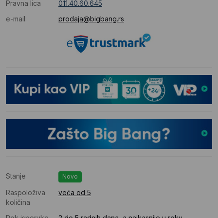
Pravna lica
011.40.60.645
e-mail:
prodaja@bigbang.rs
Stanje
Novo
Raspoloživa
veća od 5
količina
Rok isporuke
2 do 5 radnih dana, a najkasnije u roku