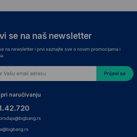
avi se na naš newsletter
 se na newsletter i prvi saznajte sve o novim promocijama i
a.
Prijavi se
pri naručivanju
1.42.720
prodaja@bigbang.rs
ca@bigbang.rs