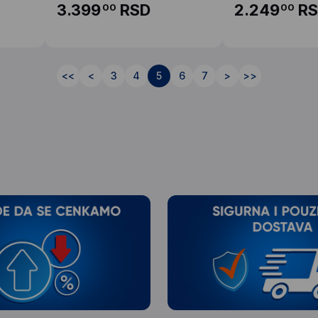
3.399
RSD
2.249
RS
00
00
<<
<
3
4
5
6
7
>
>>