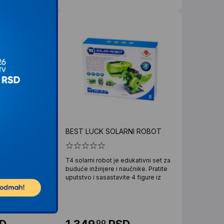
garaža za
BEST LUCK SOLARNI ROBOT
a ulicama i
ena
T4 solarni robot je edukativni set za
buduće inžinjere i naučnike. Pratite
uputstvo i sasastavite 4 figure iz
 četiri nivoa sa
putnim i
.). Na prvom
D
1.349
RSD
00