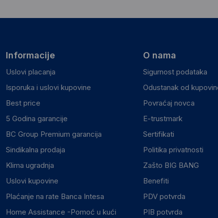
Informacije
O nama
Uslovi placanja
Sigurnost podataka
Isporuka i uslovi kupovine
Odustanak od kupovine
Best price
Povraćaj novca
5 Godina garancije
E-trustmark
BC Group Premium garancija
Sertifikati
Sindikalna prodaja
Politika privatnosti
Klima ugradnja
Zašto BIG BANG
Uslovi kupovine
Benefiti
Plaćanje na rate Banca Intesa
PDV potvrda
Home Assistance -Pomoć u kući
PIB potvrda