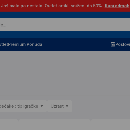
Još malo pa nestalo! Outlet artikli sniženi do 50%
Kupi odmah
tlet
Premium Ponuda
Poslov
dečake : tip igračke
Uzrast