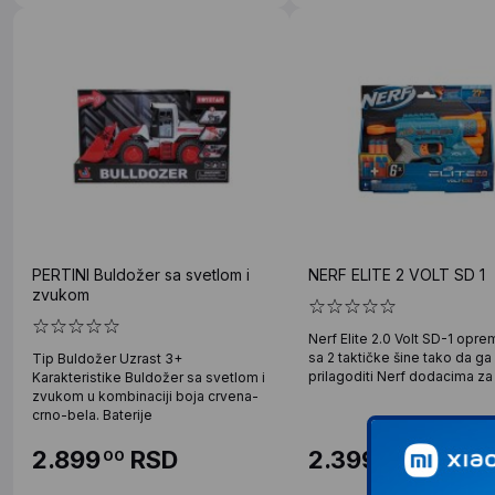
PERTINI Buldožer sa svetlom i
NERF ELITE 2 VOLT SD 1
zvukom
Nerf Elite 2.0 Volt SD-1 oprem
sa 2 taktičke šine tako da g
Tip Buldožer Uzrast 3+
prilagoditi Nerf dodacima za
Karakteristike Buldožer sa svetlom i
zvukom u kombinaciji boja crvena-
crno-bela. Baterije
2.899
RSD
2.399
RSD
00
00