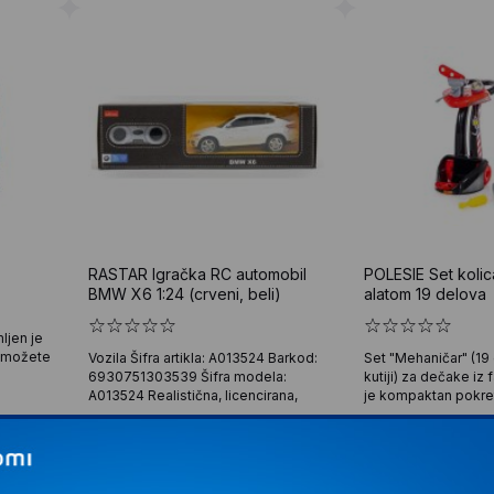
RASTAR Igračka RC automobil
POLESIE Set kolic
BMW X6 1:24 (crveni, beli)
alatom 19 delova
ljen je
a možete
Vozila Šifra artikla: A013524 Barkod:
Set "Mehaničar" (19
6930751303539 Šifra modela:
kutiji) za dečake iz 
A013524 Realistična, licencirana,
je kompaktan pokre
1.899
RSD
1.699
RS
00
00