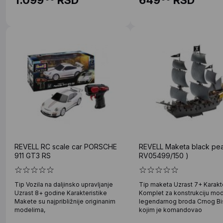
REVELL RC scale car PORSCHE
REVELL Maketa black pear
911 GT3 RS
RV05499/150 )
Tip Vozila na daljinsko upravljanje
Tip maketa Uzrast 7+ Karakte
Uzrast 8+ godine Karakteristike
Komplet za konstrukciju mo
Makete su najpribližnije originanim
legendarnog broda Crnog Bi
modelima,
kojim je komandovao