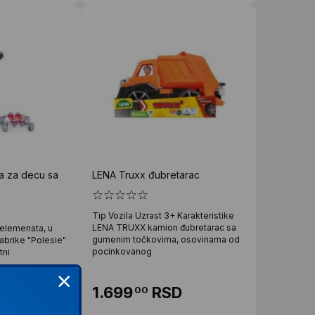
a za decu sa
LENA Truxx đubretarac
Tip Vozila Uzrast 3+ Karakteristike
LENA TRUXX kamion đubretarac sa
 elemenata, u
gumenim točkovima, osovinama od
fabrike "Polesie"
pocinkovanog
tni
D
1.699
RSD
00