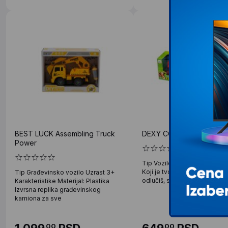
BEST LUCK Assembling Truck
DEXY CO BEST LUCK T
Power
Tip Vozilo Uzrast 3+ Karakter
Koji je tvoj izbor? Za koji go
Tip Građevinsko vozilo Uzrast 3+
odlučiš, sigurni smo da bi ti
Karakteristike Materijal: Plastika
Izvrsna replika građevinskog
kamiona za sve
1.099
RSD
649
RSD
00
00