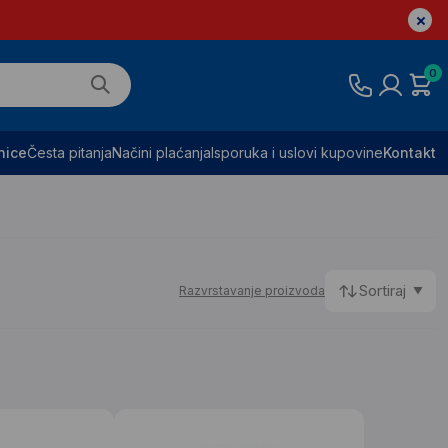
0
nice
Česta pitanja
Načini plaćanja
Isporuka i uslovi kupovine
Kontakt
Sortiraj
Razvrstavanje proizvoda