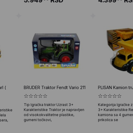
l (
BRUDER Traktor Fendt Vario 211
PLISAN Kamion tr
Tip Igračka traktor Uzrast 3+
Kategorija Igračke 
Karakteristike Traktor je napravljen
3+ Karakteristike R
ristike
od visokokvalitetne plastike,
kamiona sa 4 gumen
dela
gumeni točkovi,
prikolica se
sera,