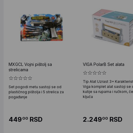
MXGCL Vojni pištolj sa
VIGA PolarB Set alata
strelicama
Tip Alat Uzrast 3+ Karakteris
Viga komplet alat sastoji se 
Set pogodi metu sastoji se od
kutije sa rupama i ručkom, če
plastičnog pištolja i 5 strelica za
ključa
pogađanje
449
RSD
2.249
RSD
00
00