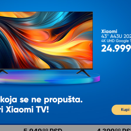
RAKTOR
PLAYTIME 956 Traktor na
POLESIE Parking 
pedale sa prikolicom plavi
decu na 4 nivoa s
automobilima crv
istike
d da se
Ovaj šarmantni traktor omogućava
deci da postanu mali farmeri, vozeći
Prekrasan parking na
se okolo svojim dvorištem
tri mini-automobila, 
putokazima (10 kom
nivou parkinga
5.949
RSD
4.399
RS
00
00