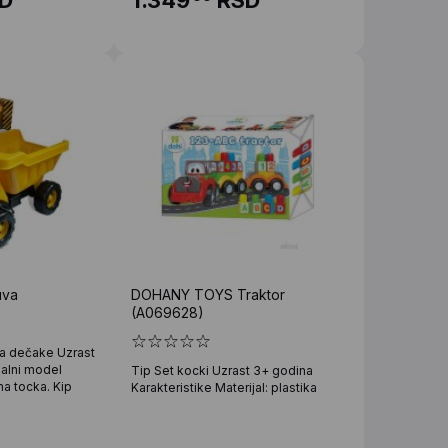
uva
DOHANY TOYS Traktor
(A069628)
za dečake Uzrast
ealni model
Tip Set kocki Uzrast 3+ godina
a tocka. Kip
Karakteristike Materijal: plastika