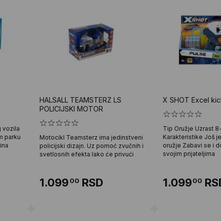
HALSALL TEAMSTERZ LS
X SHOT Excel kic
POLICIJSKI MOTOR
 vozila
Tip Oružje Uzrast 8
m parku
Karakteristike Još j
Motocikl Teamsterz ima jedinstveni
ina
oružje Zabavi se i 
policijski dizajn. Uz pomoć zvučnih i
svojim prijateljima
svetlosnih efekta lako će privući
1.099
RSD
1.099
RS
00
00