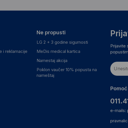
Prij
Ne propusti
LG 2 + 3 godine sigurnosti
Prijavite
 i reklamacije
MeDis medical kartica
popustim
Namestaj akcija
Poklon vaučer 10% popusta na
nameštaj
Pomoć 
011.4
e-mails:
pravnali