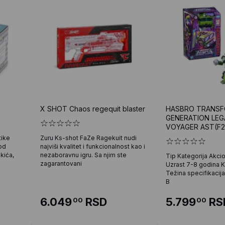
X SHOT Chaos regequit blaster
HASBRO TRANS
GENERATION LEG
VOYAGER AST(F2
tike
Zuru Ks-shot FaZe Ragekuit nudi
od
najviši kvalitet i funkcionalnost kao i
kića,
nezaboravnu igru. Sa njim ste
Tip Kategorija Akci
zagarantovani
Uzrast 7-8 godina K
Težina specifikacija
B
6.049
RSD
5.799
RS
00
00