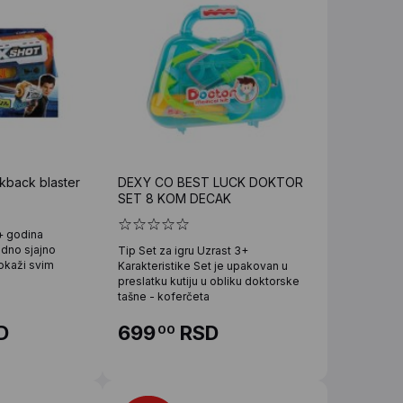
kback blaster
DEXY CO BEST LUCK DOKTOR
SET 8 KOM DECAK
+ godina
edno sjajno
Tip Set za igru Uzrast 3+
dokaži svim
Karakteristike Set je upakovan u
preslatku kutiju u obliku doktorske
tašne - koferčeta
D
699
RSD
00