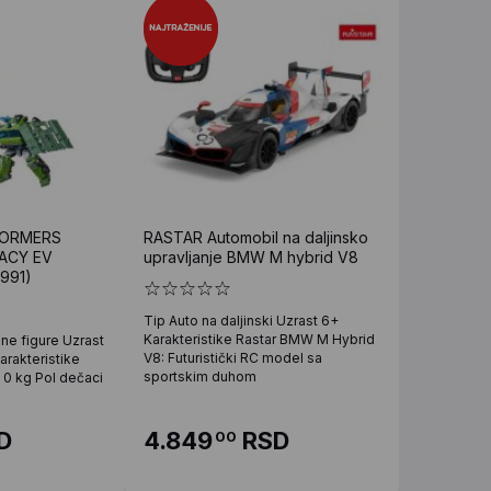
FORMERS
RASTAR Automobil na daljinsko
ACY EV
upravljanje BMW M hybrid V8
991)
Tip Auto na daljinski Uzrast 6+
Karakteristike Rastar BMW M Hybrid
one figure Uzrast
V8: Futuristički RC model sa
arakteristike
sportskim duhom
 0 kg Pol dečaci
D
4.849
RSD
00