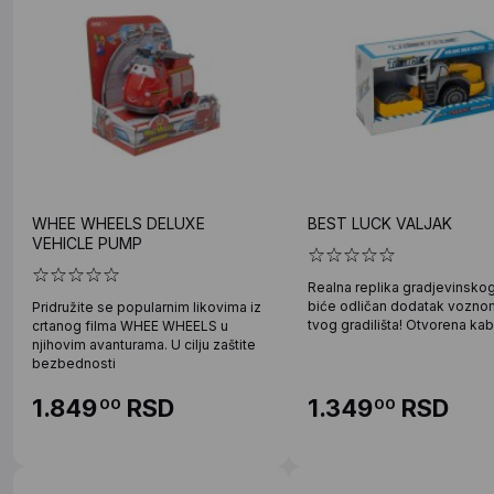
WHEE WHEELS DELUXE
BEST LUCK VALJAK
VEHICLE PUMP
Realna replika gradjevinskog
biće odličan dodatak vozno
Pridružite se popularnim likovima iz
tvog gradilišta! Otvorena kab
crtanog filma WHEE WHEELS u
njihovim avanturama. U cilju zaštite
bezbednosti
1.849
RSD
1.349
RSD
00
00