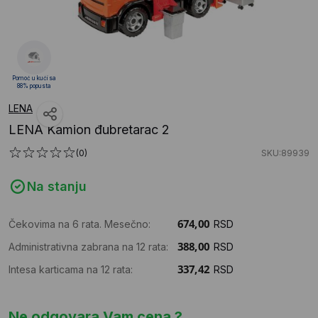
Pomoć u kući sa
88% popusta
LENA
LENA Kamion đubretarac 2
(0)
SKU:89939
Na stanju
Čekovima na 6 rata. Mesečno:
RSD
Administrativna zabrana na 12 rata:
RSD
Intesa karticama na 12 rata:
RSD
Ne odgovara Vam cena ?