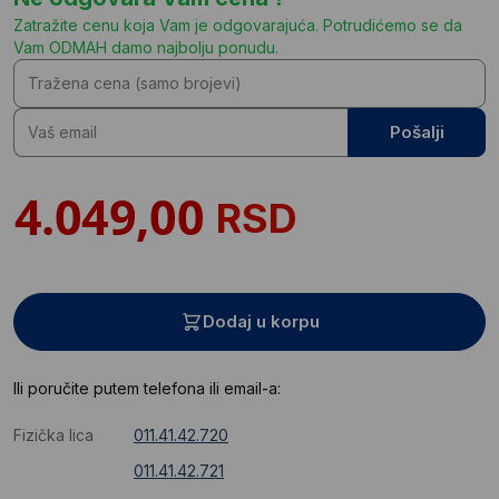
Zatražite cenu koja Vam je odgovarajuća. Potrudićemo se da
Vam ODMAH damo najbolju ponudu.
Pošalji
RSD
Dodaj u korpu
Ili poručite putem telefona ili email-a:
Fizička lica
011.41.42.720
011.41.42.721