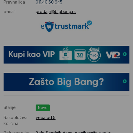
Pravna lica
011.40.60.645
e-mail:
prodaja@bigbang.rs
Stanje
Novo
Raspoloživa
veća od 5
količina
Rok isporuke
2 do 5 radnih dana, a najkasnije u roku