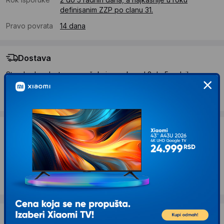
definisanim ZZP po clanu 31.
Pravo povrata
14 dana
Dostava
Standardna dostava se očekuje u roku od 2 do 5 radnih
dana
Troskovi dostave 490 RSD
Želite li ponudu za firmu?
Kontaktirajte nas
Opis proizvoda LENA Kamion đubretarac 2
Dostava i povrat