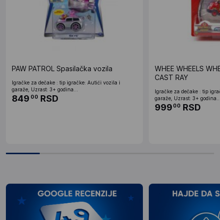
PAW PATROL Spasilačka vozila
WHEE WHEELS WHE
CAST RAY
Igračke za dečake : tip igračke: Autići vozila i
garaže, Uzrast: 3+ godina...
Igračke za dečake : tip igra
849
RSD
00
garaže, Uzrast: 3+ godina..
999
RSD
00