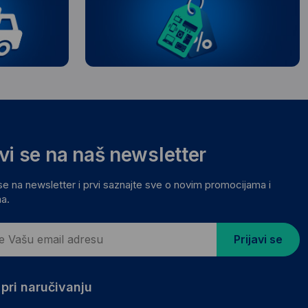
avi se na naš newsletter
 se na newsletter i prvi saznajte sve o novim promocijama i
a.
Prijavi se
pri naručivanju