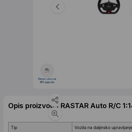
Pomoć u kući sa
88% popusta
Opis proizvoda RASTAR Auto R/C 1
Tip
Vozila na daljinsko upravljanj