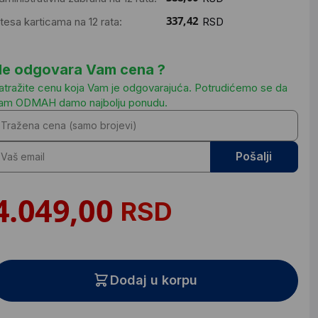
ntesa karticama na 12 rata:
RSD
e odgovara Vam cena ?
atražite cenu koja Vam je odgovarajuća. Potrudićemo se da
am ODMAH damo najbolju ponudu.
Pošalji
RSD
Dodaj u korpu