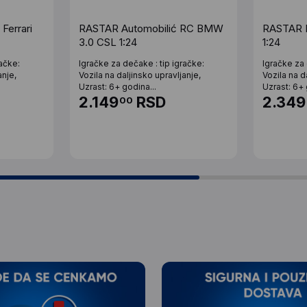
Ferrari
RASTAR Automobilić RC BMW
RASTAR F
3.0 CSL 1:24
1:24
račke:
Igračke za dečake : tip igračke:
Igračke za 
anje,
Vozila na daljinsko upravljanje,
Vozila na d
Uzrast: 6+ godina...
Uzrast: 6+ 
2.149
RSD
2.349
00