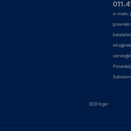
011.4
e-mails:
pravnali
belatehn
info@rek
servis@b
Ponedelj
Subotom:
B2B login