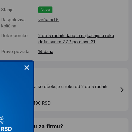
Stanje
Novo
Raspoloživa
veća od 5
količina
Rok isporuke
2 do 5 radnih dana, a najkasnije u roku
definisanim ZZP po clanu 31.
Pravo povrata
14 dana
Dostava
tandardna dostava se očekuje u roku od 2 do 5 radnih
ana
roskovi dostave 490 RSD
elite li ponudu za firmu?