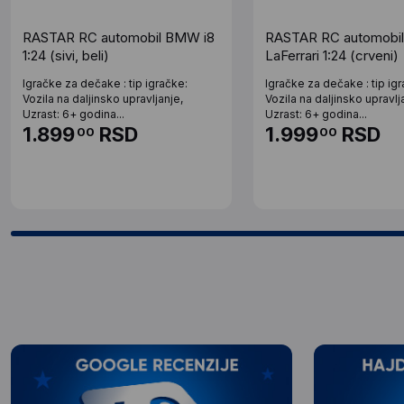
RASTAR RC automobil BMW i8
RASTAR RC automobil 
1:24 (sivi, beli)
LaFerrari 1:24 (crveni)
Igračke za dečake : tip igračke:
Igračke za dečake : tip ig
Vozila na daljinsko upravljanje,
Vozila na daljinsko upravlj
Uzrast: 6+ godina...
Uzrast: 6+ godina...
1.899
RSD
1.999
RSD
00
00