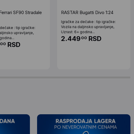
errari SF90 Stradale
RASTAR Bugatti Divo 1:24
Igračke za dečake : tip igračke:
Vozila na daljinsko upravljanje,
dečake : tip igračke:
Uzrast: 6+ godina...
aljinsko upravljanje,
2.449
RSD
00
godina...
RSD
00