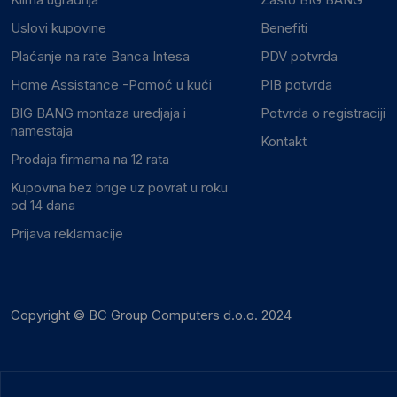
Uslovi kupovine
Benefiti
Plaćanje na rate Banca Intesa
PDV potvrda
Home Assistance -Pomoć u kući
PIB potvrda
BIG BANG montaza uredjaja i
Potvrda o registraciji
namestaja
Kontakt
Prodaja firmama na 12 rata
Kupovina bez brige uz povrat u roku
od 14 dana
Prijava reklamacije
Copyright © BC Group Computers d.o.o. 2024