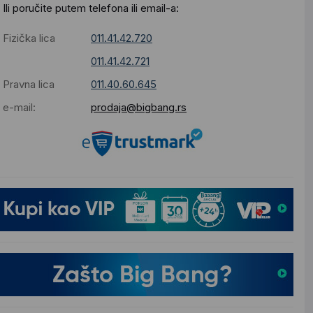
Ili poručite putem telefona ili email-a:
Fizička lica
011.41.42.720
011.41.42.721
Pravna lica
011.40.60.645
e-mail:
prodaja@bigbang.rs