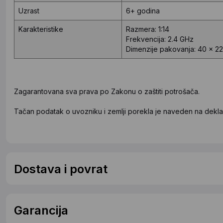
Uzrast
6+ godina
Karakteristike
Razmera: 1:14
Frekvencija: 2.4 GHz
Dimenzije pakovanja: 40 x 22
Zagarantovana sva prava po Zakonu o zaštiti potrošača.
Tačan podatak o uvozniku i zemlji porekla je naveden na deklar
Dostava i povrat
Garancija