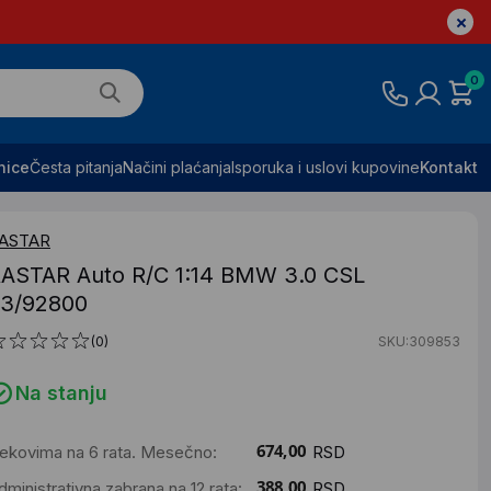
0
nice
Česta pitanja
Načini plaćanja
Isporuka i uslovi kupovine
Kontakt
ASTAR
ASTAR Auto R/C 1:14 BMW 3.0 CSL
3/92800
(0)
SKU:309853
Na stanju
ekovima na 6 rata. Mesečno:
RSD
dministrativna zabrana na 12 rata:
RSD