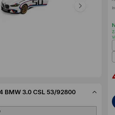
I
N
Z
V
:14 BMW 3.0 CSL 53/92800
e