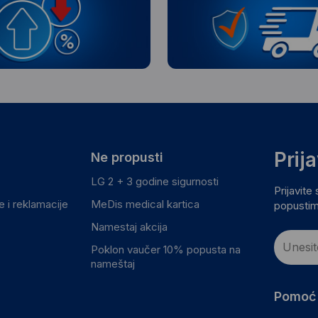
Prij
Ne propusti
LG 2 + 3 godine sigurnosti
Prijavite
 i reklamacije
MeDis medical kartica
popustim
Namestaj akcija
Poklon vaučer 10% popusta na
nameštaj
Pomoć 