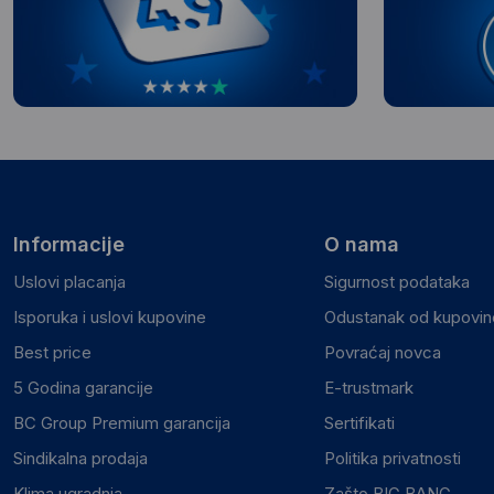
Informacije
O nama
Uslovi placanja
Sigurnost podataka
Isporuka i uslovi kupovine
Odustanak od kupovine
Best price
Povraćaj novca
5 Godina garancije
E-trustmark
BC Group Premium garancija
Sertifikati
Sindikalna prodaja
Politika privatnosti
Klima ugradnja
Zašto BIG BANG