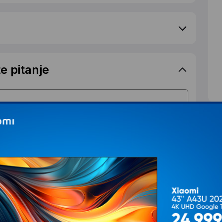
e pitanje
S
d
T
Ž