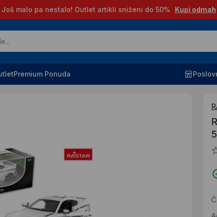
Još malo pa nestalo! Outlet artikli sniženi do 50%
Kupi odmah
tlet
Premium Ponuda
Poslov
R
R
5
Č
A