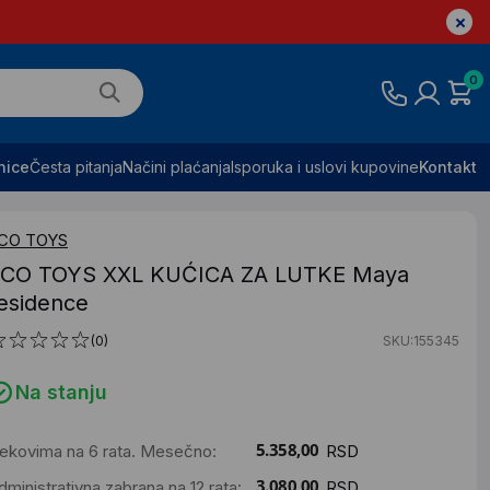
0
nice
Česta pitanja
Načini plaćanja
Isporuka i uslovi kupovine
Kontakt
CO TOYS
CO TOYS XXL KUĆICA ZA LUTKE Maya
esidence
(0)
SKU:155345
Na stanju
ekovima na 6 rata. Mesečno:
RSD
dministrativna zabrana na 12 rata:
RSD