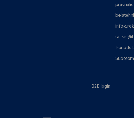
pravnali
belatehn
info@rek
servis@b
Ponedelj
Subotom:
B2B login