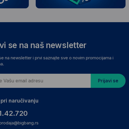
avi se na naš newsletter
 se na newsletter i prvi saznajte sve o novim promocijama i
a.
Prijavi se
pri naručivanju
1.42.720
prodaja@bigbang.rs