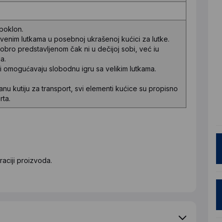
 poklon.
venim lutkama u posebnoj ukrašenoj kućici za lutke.
obro predstavljenom čak ni u dečijoj sobi, već iu
a.
i omogućavaju slobodnu igru sa velikim lutkama.
u kutiju za transport, svi elementi kućice su propisno
rta.
aciji proizvoda.