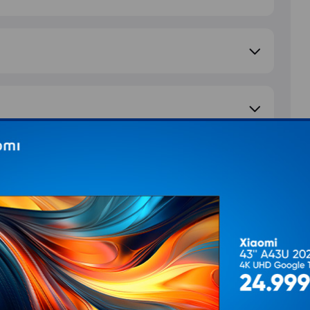
e pitanje
S
d
T
Ž