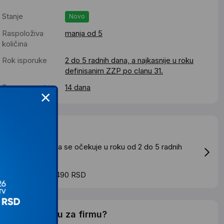
Stanje
Novo
Raspoloživa
manja od 5
količina
Rok isporuke
2 do 5 radnih dana, a najkasnije u roku
definisanim ZZP po clanu 31.
Pravo povrata
14 dana
Dostava
tandardna dostava se očekuje u roku od 2 do 5 radnih
ana
roskovi dostave 490 RSD
elite li ponudu za firmu?