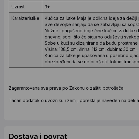
Uzrast
3+
Karakteristike
Kućica za lutke Maja je odlična ideja za dečiji
Sve devojke sanjaju da se zabavljaju sa sopst
Nežne i prigušene boje čine kućicu za lutke d
dnevnoj sobi, što će sigurno oduševiti svakog
Sobe u kući su dizajnirane da budu prostrane 
Visina: 138,5 cm, širina: 112 cm, dubina: 30 cm.
Kućica za lutke je upakovana u posebno ojačan
obezbeđeni da se ne bi oštetili tokom transpo
Zagarantovana sva prava po Zakonu o zaštiti potrošača.
Tačan podatak o uvozniku i zemlji porekla je naveden na deklar
Dostava i povrat