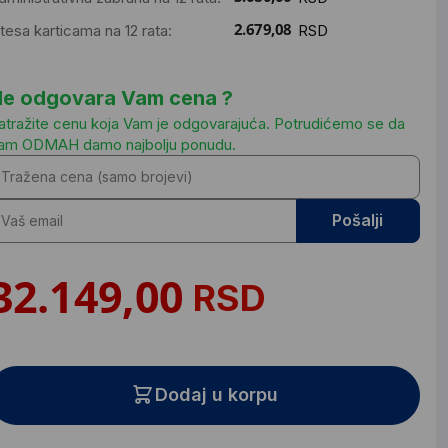
ntesa karticama na 12 rata:
RSD
e odgovara Vam cena ?
atražite cenu koja Vam je odgovarajuća. Potrudićemo se da
am ODMAH damo najbolju ponudu.
Pošalji
RSD
Dodaj u korpu