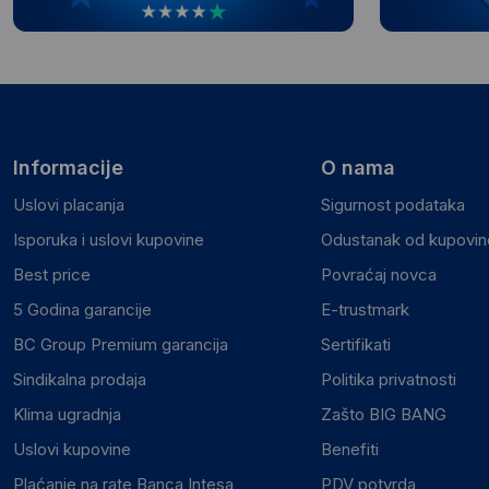
Informacije
O nama
Uslovi placanja
Sigurnost podataka
Isporuka i uslovi kupovine
Odustanak od kupovine
Best price
Povraćaj novca
5 Godina garancije
E-trustmark
BC Group Premium garancija
Sertifikati
Sindikalna prodaja
Politika privatnosti
Klima ugradnja
Zašto BIG BANG
Uslovi kupovine
Benefiti
Plaćanje na rate Banca Intesa
PDV potvrda