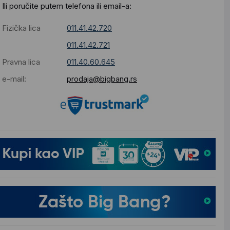
Ili poručite putem telefona ili email-a:
Fizička lica
011.41.42.720
011.41.42.721
Pravna lica
011.40.60.645
e-mail:
prodaja@bigbang.rs