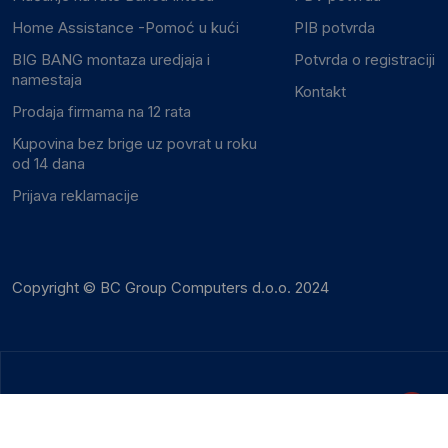
Home Assistance -Pomoć u kući
PIB potvrda
BIG BANG montaza uredjaja i
Potvrda o registraciji
namestaja
Kontakt
Prodaja firmama na 12 rata
Kupovina bez brige uz povrat u roku
od 14 dana
Prijava reklamacije
Copyright © BC Group Computers d.o.o. 2024