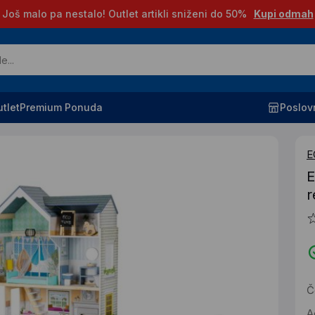
Još malo pa nestalo! Outlet artikli sniženi do 50%
Kupi odmah
tlet
Premium Ponuda
Poslov
E
E
r
Č
A