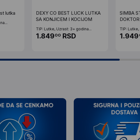
st lutka
DEXY CO BEST LUCK LUTKA
SIMBA S
SA KONJICEM I KOCIJOM
DOKTOR
na...
TIP: Lutke, Uzrast: 3+ godina...
TIP: Lutke,
1.849
RSD
1.949
00