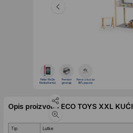
Poklon MeDis
Premium
Pomoć u kući sa
Medical kartica
garancija
88% popusta
Opis proizvoda ECO TOYS XXL KUĆ
Tip
Lutke