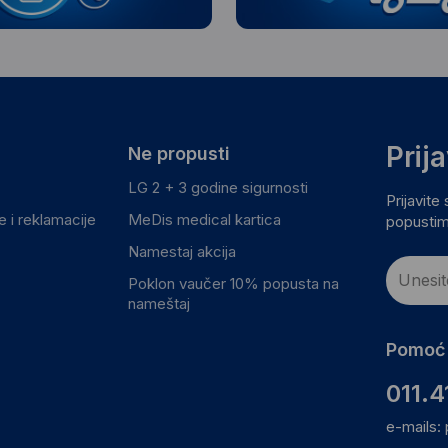
Prij
Ne propusti
LG 2 + 3 godine sigurnosti
Prijavite
 i reklamacije
MeDis medical kartica
popustim
Namestaj akcija
Poklon vaučer 10% popusta na
nameštaj
Pomoć 
011.4
e-mails: