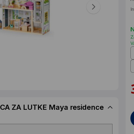
I
N
Z
V
ICA ZA LUTKE Maya residence