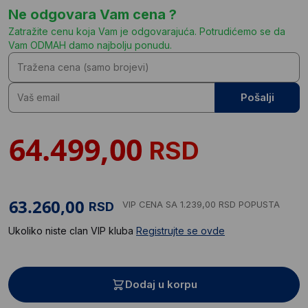
Ne odgovara Vam cena ?
Zatražite cenu koja Vam je odgovarajuća. Potrudićemo se da
Vam ODMAH damo najbolju ponudu.
Pošalji
RSD
VIP CENA
SA 1.239,00 RSD POPUSTA
RSD
Ukoliko niste clan VIP kluba
Registrujte se ovde
Dodaj u korpu