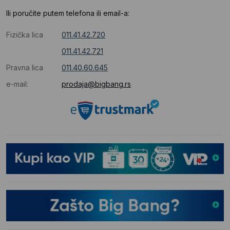
Ili poručite putem telefona ili email-a:
Fizička lica
011.41.42.720
011.41.42.721
Pravna lica
011.40.60.645
e-mail:
prodaja@bigbang.rs