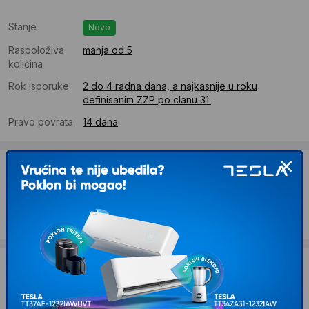
Stanje
Novo
Raspoloživa
manja od 5
količina
Rok isporuke
2 do 4 radna dana, a najkasnije u roku
definisanim ZZP po clanu 31.
Pravo povrata
14 dana
Dostava
Standardna dostava se očekuje u roku od 2 do 4 radna
dana
Troskovi dostave 490 RSD
Želite li ponudu za firmu?
Kontaktirajte nas