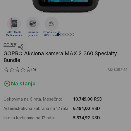
Poklon MeDis
Premium
Pomoć u kući sa
Medical kartica
garancija
88% popusta
GOPRO
GOPRO Akciona kamera MAX 2 360 Specialty
Bundle
(0)
SKU:352113
Na stanju
Čekovima na 6 rata. Mesečno:
RSD
Administrativna zabrana na 12 rata:
RSD
Intesa karticama na 12 rata:
RSD