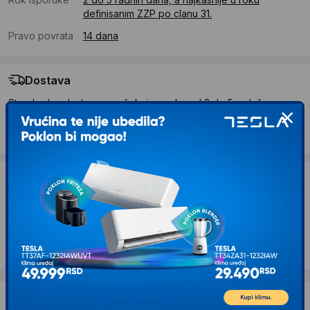
definisanim ZZP po clanu 31.
Pravo povrata
14 dana
Dostava
Standardna dostava se očekuje u roku od 2 do 5 radnih
dana
Troskovi dostave 490 RSD
Želite li ponudu za firmu?
Kontaktirajte nas
Opis proizvoda CURVER Kanta 40l deco bin
Dostava i povrat