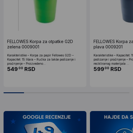
FELLOWES Korpa za otpatke G2D
FELLOWES Korpa za
zelena 0009001
plava 0009201
Karakteristike – Korpa za papir Fellowes G2D –
Karakteristike – Kapacitet: 
Kapacitet: 15 litara – Ručka za lakše podizanje i
podizanje i pražnjenje – P
pražnjenje – Proizvedeno...
recikliranog materijala ...
549
RSD
599
RSD
00
00