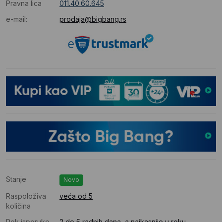
Pravna lica
011.40.60.645
e-mail:
prodaja@bigbang.rs
Stanje
Novo
Raspoloživa
veća od 5
količina
Rok isporuke
2 do 5 radnih dana, a najkasnije u roku