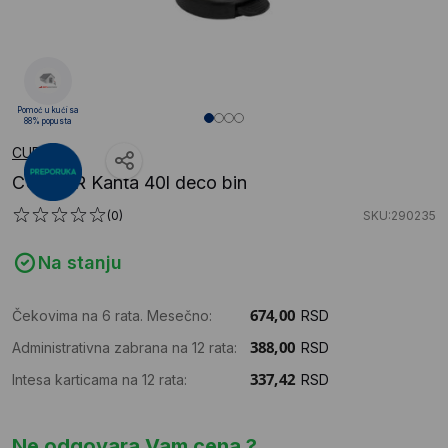
Pomoć u kući sa
88% popusta
CURVER
CURVER Kanta 40l deco bin
(0)
SKU:290235
Na stanju
Čekovima na 6 rata. Mesečno:
RSD
Administrativna zabrana na 12 rata:
RSD
Intesa karticama na 12 rata:
RSD
Ne odgovara Vam cena ?