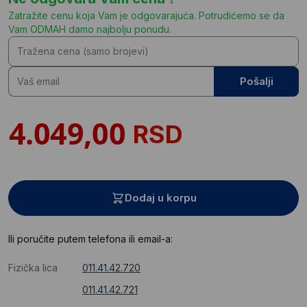
Zatražite cenu koja Vam je odgovarajuća. Potrudićemo se da
Vam ODMAH damo najbolju ponudu.
Pošalji
RSD
Dodaj u korpu
Ili poručite putem telefona ili email-a:
Fizička lica
011.41.42.720
011.41.42.721