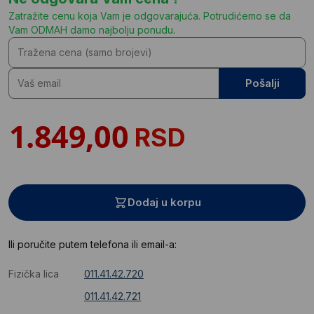
Zatražite cenu koja Vam je odgovarajuća. Potrudićemo se da
Vam ODMAH damo najbolju ponudu.
Pošalji
RSD
Dodaj u korpu
Ili poručite putem telefona ili email-a:
Fizička lica
011.41.42.720
011.41.42.721