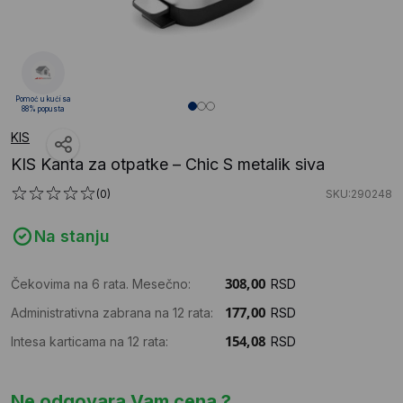
Pomoć u kući sa
88% popusta
KIS
KIS Kanta za otpatke – Chic S metalik siva
(0)
SKU:290248
Na stanju
Čekovima na 6 rata. Mesečno:
RSD
Administrativna zabrana na 12 rata:
RSD
Intesa karticama na 12 rata:
RSD
Ne odgovara Vam cena ?