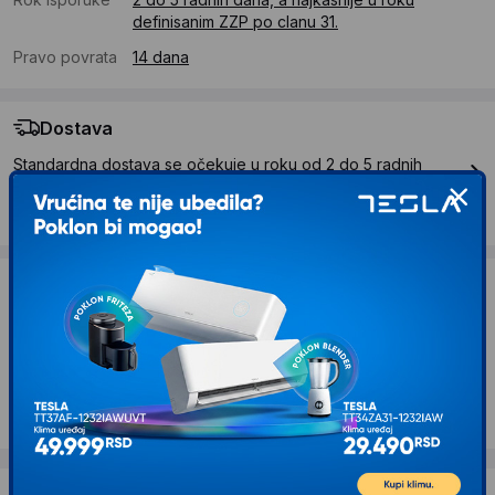
definisanim ZZP po clanu 31.
Pravo povrata
14 dana
Dostava
Standardna dostava se očekuje u roku od 2 do 5 radnih
dana
Troskovi dostave 490 RSD
Želite li ponudu za firmu?
Kontaktirajte nas
Opis proizvoda KIS Kanta za otpatke – Chic S
metalik siva