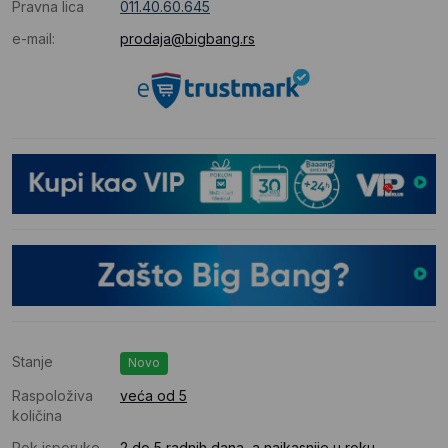
Pravna lica
011.40.60.645
e-mail:
prodaja@bigbang.rs
Stanje
Novo
Raspoloživa
veća od 5
količina
Rok isporuke
2 do 5 radnih dana, a najkasnije u roku