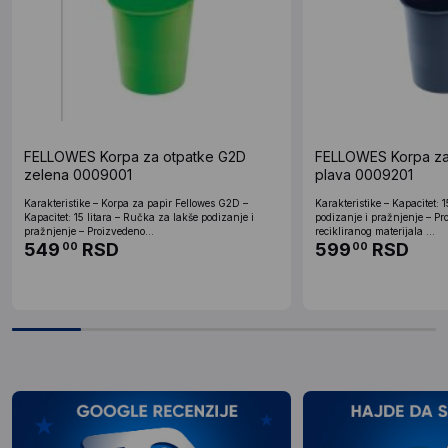
FELLOWES Korpa za otpatke G2D
FELLOWES Korpa za
zelena 0009001
plava 0009201
Karakteristike – Korpa za papir Fellowes G2D –
Karakteristike – Kapacitet: 
Kapacitet: 15 litara – Ručka za lakše podizanje i
podizanje i pražnjenje – P
pražnjenje – Proizvedeno...
recikliranog materijala ...
549
RSD
599
RSD
00
00