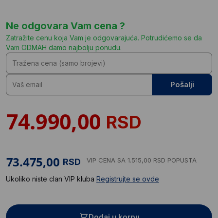
Ne odgovara Vam cena ?
Zatražite cenu koja Vam je odgovarajuća. Potrudićemo se da
Vam ODMAH damo najbolju ponudu.
Pošalji
RSD
VIP CENA
SA 1.515,00 RSD POPUSTA
RSD
Ukoliko niste clan VIP kluba
Registrujte se ovde
Dodaj u korpu