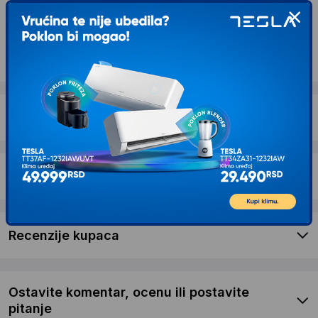
Kontaktirajte nas
Opis proizvoda DAIKIN Sensira
FTXC35E/RXC35E Inverter klima uređaj
Dostava i povrat
Garancija
Recenzije kupaca
Ostavite komentar, ocenu ili postavite
pitanje