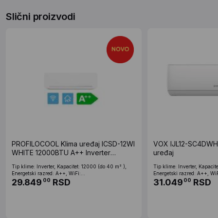
Slični proizvodi
PROFILOCOOL Klima uređaj ICSD-12WI
VOX IJL12-SC4DWH I
WHITE 12000BTU A++ Inverter
uređaj
Wifi/Bela/Smile
Tip klime: Inverter, Kapacitet: 12000 (do 40 m² ),
Tip klime: Inverter, Kapacit
Energetski razred: A++, WiFi:...
Energetski razred: A++, WiFi
29.849
RSD
31.049
RSD
00
00