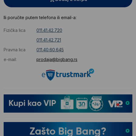
Ili poručite putem telefona ili email-a:
Fizička lica
011.41.42.720
011.41.42.721
Pravna lica
011.40.60.645
e-mail:
prodaja@bigbang.rs