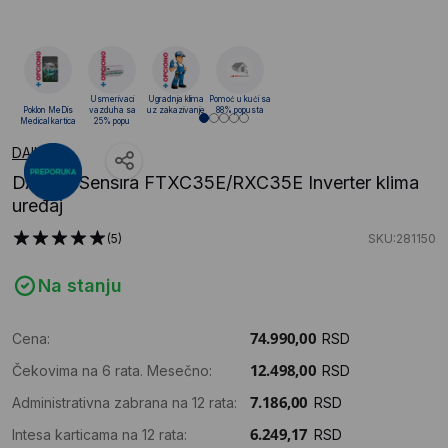
Usmerivaci
Ugradnja klima
Pomoć u kući sa
Poklon MeDis
vazduha sa
uz zakazivanje
88% popusta
Medical kartica
25% popu
DAIKIN
DAIKIN Sensira FTXC35E/RXC35E Inverter klima
uređaj
(5)
SKU:281150
Na stanju
Cena:
RSD
Čekovima na 6 rata. Mesečno:
RSD
Administrativna zabrana na 12 rata:
RSD
Intesa karticama na 12 rata:
RSD