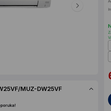
A
I
N
Z
V
-DW25VF/MUZ-DW25VF
eporuka!