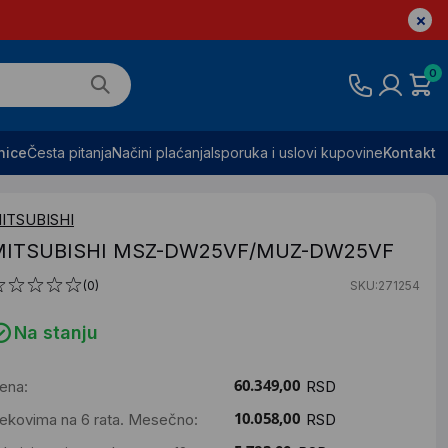
0
nice
Česta pitanja
Načini plaćanja
Isporuka i uslovi kupovine
Kontakt
ITSUBISHI
MITSUBISHI MSZ-DW25VF/MUZ-DW25VF
(0)
SKU:271254
Na stanju
ena:
RSD
ekovima na 6 rata. Mesečno:
RSD