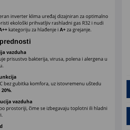
an inverter klima uređaj dizajniran za optimalno
isti ekološki prihvatljiv rashladni gas R32 i nudi
A++
kategoriju za hlađenje i
A+
za grejanje.
 prednosti
ija vazduha
je prisustvo bakterija, virusa, polena i alergena u
u.
unkcija
 bez gubitka komfora, uz istovremenu uštedu
o
20%
.
ucija vazduha
rostoriji, čime se izbegavaju toplotni ili hladni
i.
ad