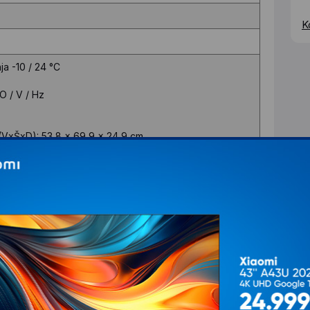
K
ja -10 / 24 °C
O / V / Hz
 (VxŠxD): 53,8 x 69,9 x 24,9 cm
ica (VxŠxD): 28 х 79,9 х 23,2 cm
aciji proizvoda.