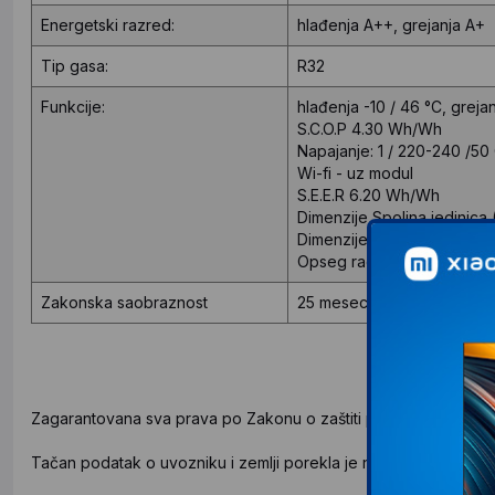
Energetski razred:
hlađenja A++, grejanja A+
Tip gasa:
R32
Funkcije:
hlađenja -10 / 46 °C, grejan
S.C.O.P
4.30 Wh/Wh
Napajanje:
1 / 220-240 /50 
Wi-fi
 - uz modul
S.E.E.R
6.20 Wh/Wh
Dimenzije Spoljna jedinica
Dimenzije Unutrasnja jedin
Opseg rada
-10 do 46°C
Zakonska saobraznost
25 meseci
Zagarantovana sva prava po Zakonu o zaštiti potrošača.
Tačan podatak o uvozniku i zemlji porekla je naveden na deklar