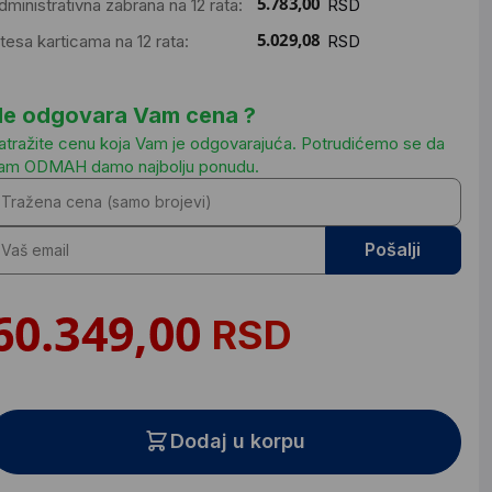
dministrativna zabrana na 12 rata:
RSD
ntesa karticama na 12 rata:
RSD
e odgovara Vam cena ?
atražite cenu koja Vam je odgovarajuća. Potrudićemo se da
am ODMAH damo najbolju ponudu.
Pošalji
RSD
Dodaj u korpu