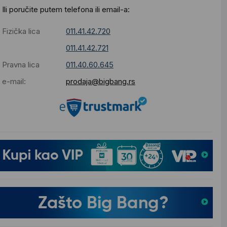
Ili poručite putem telefona ili email-a:
Fizička lica
011.41.42.720
011.41.42.721
Pravna lica
011.40.60.645
e-mail:
prodaja@bigbang.rs