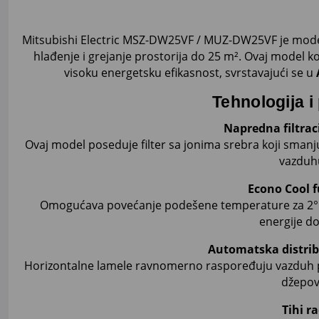
Mitsubishi Electric MSZ-DW25VF / MUZ-DW25VF je moder
hlađenje i grejanje prostorija do 25 m². Ovaj model kor
visoku energetsku efikasnost, svrstavajući se u
Tehnologija i
Napredna filtrac
Ovaj model poseduje filter sa jonima srebra koji smanju
vazduh
Econo Cool f
Omogućava povećanje podešene temperature za 2°C
energije d
Automatska distrib
Horizontalne lamele ravnomerno raspoređuju vazduh po p
džepov
Tihi r