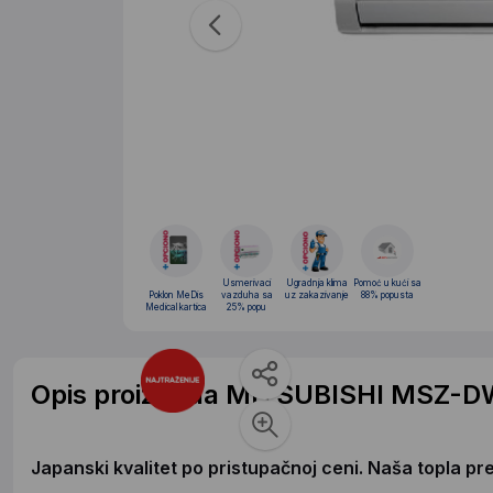
Usmerivaci
Ugradnja klima
Pomoć u kući sa
Poklon MeDis
vazduha sa
uz zakazivanje
88% popusta
Medical kartica
25% popu
Opis proizvoda MITSUBISHI MSZ
Japanski kvalitet po pristupačnoj ceni. Naša topla pr