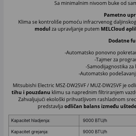
Sa minimalnim nivoom buke od s
Pametno upr
Klima se kontroliše pomoću infracrvenog daljinsko
modul
za upravljanje putem
MELCloud apli
Dodatne fu
-Automatsko ponovno pokretan
-Tajmer za progra
-Samodijagnostika za 
-Automatsko podešavanje
Mitsubishi Electric MSZ-DW25VF / MUZ-DW25VF je odlič
tihu i pouzdanu
klimu sa naprednim filtriranjem vazd
Zahvaljujući ekološki prihvatljivom rashladnom sre
predstavlja
odličan balans između uštede
Kapacitet hladjenja:
9000 BTU/h
Kapacitet grejanja:
9000 BTU/h