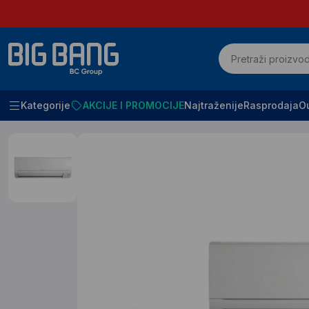
Kategorije
AKCIJE I PROMOCIJE
Najtraženije
Rasprodaja
Ou
Početna
Klimatizacija i grejanje
Klima uredjaji