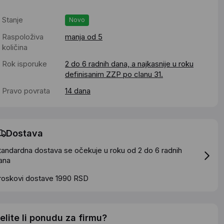
Stanje
Novo
Raspoloživa
manja od 5
količina
Rok isporuke
2 do 6 radnih dana, a najkasnije u roku
definisanim ZZP po clanu 31.
Pravo povrata
14 dana
Dostava
tandardna dostava se očekuje u roku od 2 do 6 radnih
ana
roskovi dostave 1990 RSD
elite li ponudu za firmu?