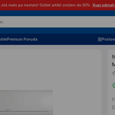
Još malo pa nestalo! Outlet artikli sniženi do 50%
Kupi odmah
tlet
Premium Ponuda
Poslov
M
C
Č