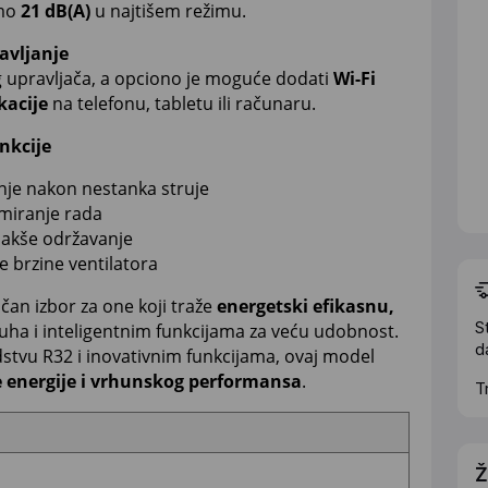
amo
21 dB(A)
u najtišem režimu.
avljanje
g upravljača, a opciono je moguće dodati
Wi-Fi
kacije
na telefonu, tabletu ili računaru.
nkcije
je nakon nestanka struje
miranje rada
lakše održavanje
 brzine ventilatora
an izbor za one koji traže
energetski efikasnu,
S
uha i inteligentnim funkcijama za veću udobnost.
d
dstvu R32 i inovativnim funkcijama, ovaj model
 energije i vrhunskog performansa
.
T
Ž