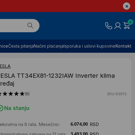
0
nice
Česta pitanja
Načini plaćanja
Isporuka i uslovi kupovine
Kontakt
ESLA
ESLA TT34EX81-1232IAW Inverter klima
ređaj
(5)
SKU:93913
Na stanju
ekovima na 6 rata. Mesečno:
RSD
dministrativna zabrana na 12 rata:
RSD