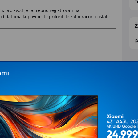
T
, proizvod je potrebno registrovati na
d datuma kupovine, te priložiti fiskalni račun i ostale
Ž
K
aciji proizvoda.