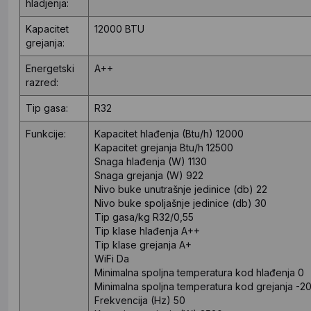
hladjenja:
Kapacitet
12000 BTU
grejanja:
Energetski
A++
razred:
Tip gasa:
R32
Funkcije:
Kapacitet hlađenja (Btu/h)
12000
Kapacitet grejanja Btu/h
12500
Snaga hlađenja (W)
1130
Snaga grejanja (W)
922
Nivo buke unutrašnje jedinice (db)
22
Nivo buke spoljašnje jedinice (db)
30
Tip gasa/kg
R32/0,55
Tip klase hlađenja
A++
Tip klase grejanja
A+
WiFi
Da
Minimalna spoljna temperatura kod hlađenja
0
Minimalna spoljna temperatura kod grejanja
-2
Frekvencija (Hz)
50