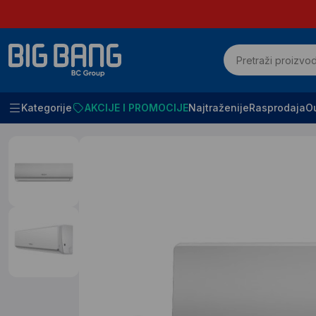
Kategorije
AKCIJE I PROMOCIJE
Najtraženije
Rasprodaja
Ou
Početna
Klimatizacija i grejanje
Klima uredjaji