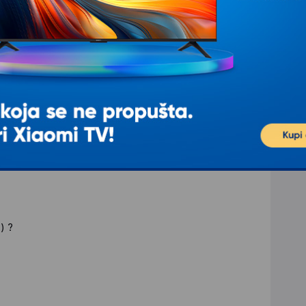
e pitanje
.) ?