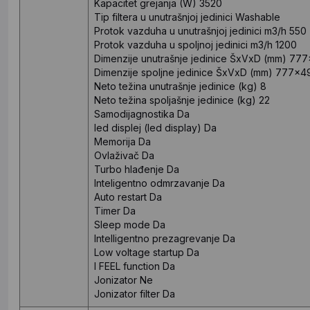
Kapacitet grejanja (W)
3520
Tip filtera u unutrašnjoj jedinici
Washable
Protok vazduha u unutrašnjoj jedinici m3/h
550
Protok vazduha u spoljnoj jedinici m3/h
1200
Dimenzije unutrašnje jedinice ŠxVxD (mm)
777
Dimenzije spoljne jedinice ŠxVxD (mm)
777×4
Neto težina unutrašnje jedinice (kg)
8
Neto težina spoljašnje jedinice (kg)
22
Samodijagnostika
Da
led displej (led display)
Da
Memorija
Da
Ovlaživač
Da
Turbo hlađenje
Da
Inteligentno odmrzavanje
Da
Auto restart
Da
Timer
Da
Sleep mode
Da
Intelligentno prezagrevanje
Da
Low voltage startup
Da
I FEEL function
Da
Jonizator
Ne
Jonizator filter
Da