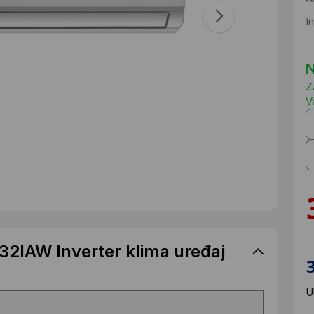
I
N
Z
V
2IAW Inverter klima uređaj
U