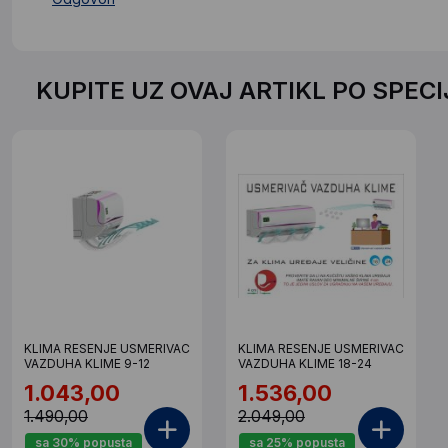
KUPITE UZ OVAJ ARTIKL PO SPEC
KLIMA RESENJE USMERIVAC
KLIMA RESENJE USMERIVAC
VAZDUHA KLIME 9-12
VAZDUHA KLIME 18-24
1.043,00
1.536,00
1.490,00
2.049,00
sa 30% popusta
sa 25% popusta