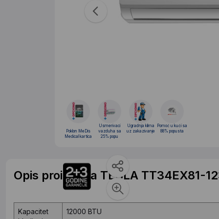
Usmerivaci
Ugradnja klima
Pomoć u kući sa
Poklon MeDis
vazduha sa
uz zakazivanje
88% popusta
Medical kartica
25% popu
Opis proizvoda TESLA TT34EX81-123
Kapacitet
12000 BTU