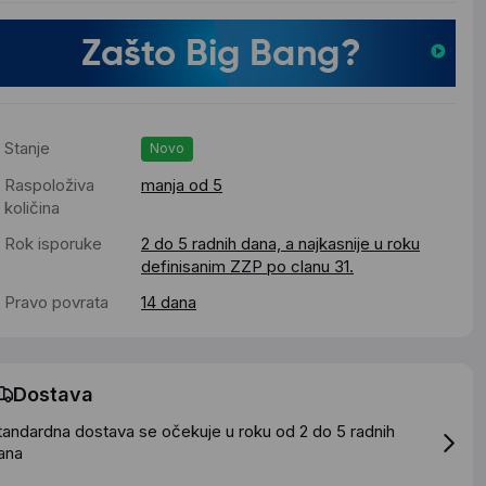
Stanje
Novo
Raspoloživa
manja od 5
količina
Rok isporuke
2 do 5 radnih dana, a najkasnije u roku
definisanim ZZP po clanu 31.
Pravo povrata
14 dana
Dostava
tandardna dostava se očekuje u roku od 2 do 5 radnih
ana