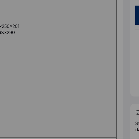
×250×201
98×290
S
d