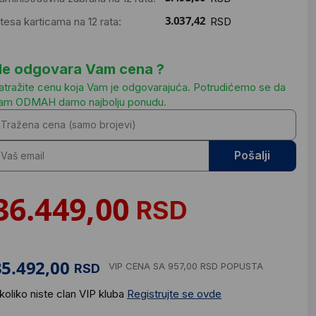
ntesa karticama na 12 rata:
RSD
e odgovara Vam cena ?
atražite cenu koja Vam je odgovarajuća. Potrudićemo se da
am ODMAH damo najbolju ponudu.
Pošalji
RSD
VIP CENA
SA 957,00 RSD POPUSTA
RSD
koliko niste clan VIP kluba
Registrujte se ovde