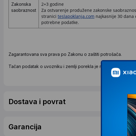
2+3 godine
Zakonska
Za ostvarenje produžene zakonske saobraznosti
saobraznost
stranici
teslapoklanja.com
najkasnije 30 dana o
potrebne podatke.
Zagarantovana sva prava po Zakonu o zaštiti potrošača.
Tačan podatak o uvozniku i zemlji porekla je naveden na deklar
Dostava i povrat
Garancija