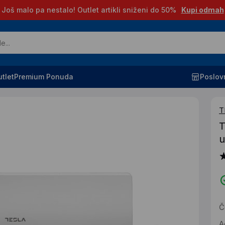
Još malo pa nestalo! Outlet artikli sniženi do 50%
Kupi odmah
tlet
Premium Ponuda
Poslov
T
T
u
Č
A