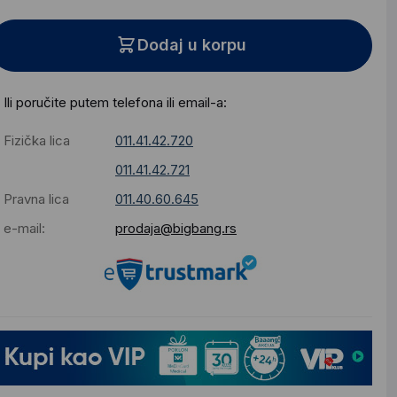
Dodaj u korpu
Ili poručite putem telefona ili email-a:
Fizička lica
011.41.42.720
011.41.42.721
Pravna lica
011.40.60.645
e-mail:
prodaja@bigbang.rs