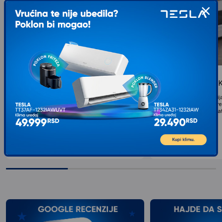
ATELIER DEL SOFA Klupa Pearl
ATELIER DEL SOFA K
Anthracite
Specifikacija Klupa Materi
Visokokvalitetna iverica 
Specifikacija Klupa Materijal: 100%
Debljina iverice: 18 mm Mat
Visokokvalitetna iverica presvučena melaminom
Poliester Punjenje:...
Debljina iverice: 18 mm Materijal tkanine: 100%
12.027
RSD
00
Poliester Punjenje:...
12.027
RSD
00