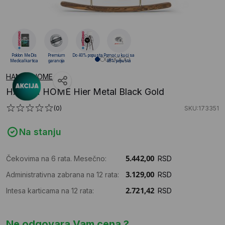
Poklon MeDis
Premium
Do 40% popusta
Pomoć u kući sa
Medical kartica
garancija
88% popusta
HANAH HOME
HANAH HOME Hier Metal Black Gold
(0)
SKU:173351
Na stanju
Čekovima na 6 rata. Mesečno:
RSD
Administrativna zabrana na 12 rata:
RSD
Intesa karticama na 12 rata:
RSD
Ne odgovara Vam cena ?