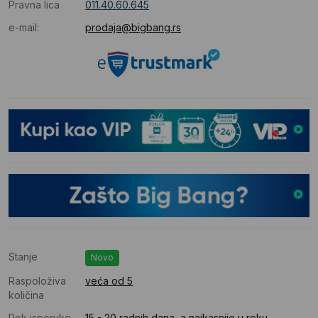
Pravna lica
011.40.60.645
e-mail:
prodaja@bigbang.rs
Stanje
Novo
Raspoloživa
veća od 5
količina
Rok isporuke
15 - 20 radnih dana, a najkasnije u roku