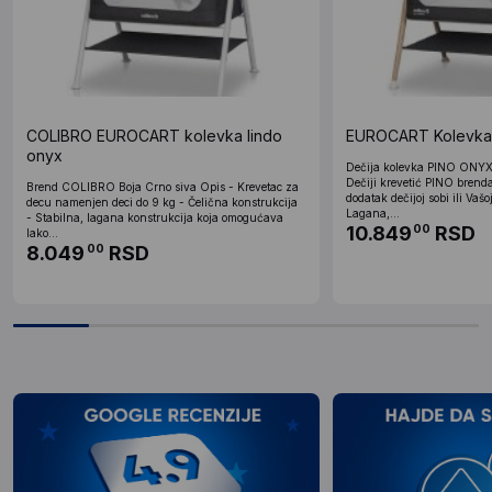
COLIBRO EUROCART kolevka lindo
EUROCART Kolevka 
onyx
Dečija kolevka PINO ONY
Dečiji krevetić PINO bren
Brend COLIBRO Boja Crno siva Opis - Krevetac za
dodatak dečijoj sobi ili Vašo
decu namenjen deci do 9 kg - Čelična konstrukcija
Lagana,...
- Stabilna, lagana konstrukcija koja omogućava
10.849
RSD
00
lako...
8.049
RSD
00