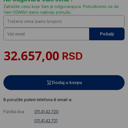
Zatražite cenu koja Vam je odgovarajuća. Potrudićemo se da
Vam ODMAH damo najbolju ponudu.
Pošalji
RSD
Dodaj u korpu
Ili poručite putem telefona ili email-a:
Fizička lica
011.41.42.720
011.41.42.721