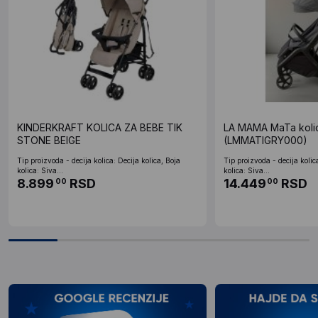
KINDERKRAFT KOLICA ZA BEBE TIK
LA MAMA MaTa koli
STONE BEIGE
(LMMATIGRY000)
Tip proizvoda - decija kolica: Decija kolica, Boja
Tip proizvoda - decija kolic
kolica: Siva...
kolica: Siva...
8.899
RSD
14.449
RSD
00
00