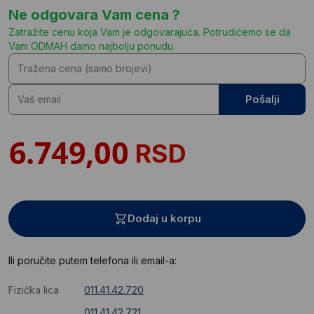
Ne odgovara Vam cena ?
Zatražite cenu koja Vam je odgovarajuća. Potrudićemo se da
Vam ODMAH damo najbolju ponudu.
Pošalji
RSD
Dodaj u korpu
Ili poručite putem telefona ili email-a:
Fizička lica
011.41.42.720
011.41.42.721