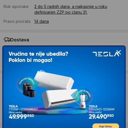
Rok isporuke
2 do 5 radnih dana, a najkasnije u roku
definisanim ZZP po clanu 31.
Pravo povrata
14 dana
Dostava
Standardna dostava se očekuje u roku od 2 do 5 radnih
dana
Troskovi dostave 690 RSD
Želite li ponudu za firmu?
Kontaktirajte nas
Opis proizvoda BBO KISOBRAN KOLICA S200
BBO MODENA SVETLO SIVA