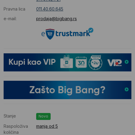
Pravna lica
011.40.60.645
e-mail:
prodaja@bigbang.rs
Stanje
Novo
Raspoloživa
manja od 5
količina