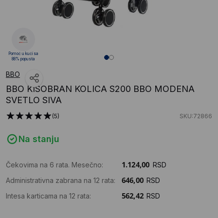
Pomoć u kući sa
88% popusta
BBO
BBO KISOBRAN KOLICA S200 BBO MODENA
SVETLO SIVA
(5)
SKU:72866
Na stanju
Čekovima na 6 rata. Mesečno:
RSD
Administrativna zabrana na 12 rata:
RSD
Intesa karticama na 12 rata:
RSD