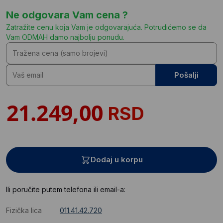
Ne odgovara Vam cena ?
Zatražite cenu koja Vam je odgovarajuća. Potrudićemo se da
Vam ODMAH damo najbolju ponudu.
Pošalji
RSD
Dodaj u korpu
Ili poručite putem telefona ili email-a:
Fizička lica
011.41.42.720