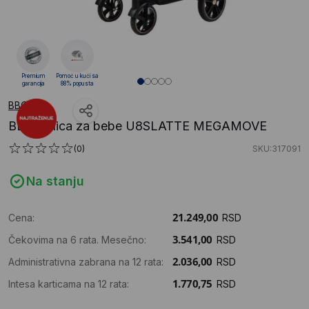
Premium
Pomoć u kući sa
garancija
88% popusta
BBO
BBO Kolica za bebe U8SLATTE MEGAMOVE
(0)
SKU:317091
Na stanju
Cena:
RSD
Čekovima na 6 rata. Mesečno:
RSD
Administrativna zabrana na 12 rata:
RSD
Intesa karticama na 12 rata:
RSD