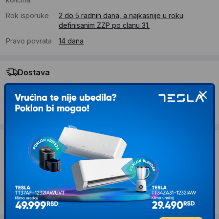
Rok isporuke
2 do 5 radnih dana, a najkasnije u roku
definisanim ZZP po clanu 31.
Pravo povrata
14 dana
Dostava
Standardna dostava se očekuje u roku od 2 do 5 radnih
dana
Troskovi dostave 690 RSD
Želite li ponudu za firmu?
Kontaktirajte nas
Opis proizvoda BBO Kolica za bebe
U8SLATTE MEGAMOVE