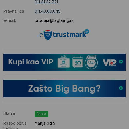
011.41.42.721
Pravna lica
011.40.60.645
e-mail:
prodaja@bigbang.rs
Stanje
Novo
Raspoloživa
manja od 5
količina