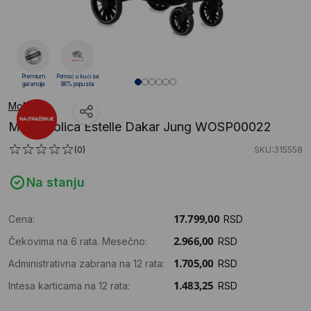
Premium
Pomoć u kući sa
garancija
88% popusta
MoMi
MoMi Kolica Estelle Dakar Jung WOSP00022
(0)
SKU:315558
Na stanju
Cena:
RSD
Čekovima na 6 rata. Mesečno:
RSD
Administrativna zabrana na 12 rata:
RSD
Intesa karticama na 12 rata:
RSD