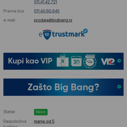
011.41.42.721
Pravna lica
011.40.60.645
e-mail:
prodaja@bigbang.rs
Stanje
Novo
Raspoloživa
manja od 5
količina