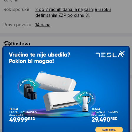
Rok isporuke
2 do 7 radnih dana, a najkasnije u roku
definisanim ZZP po clanu 31.
Pravo povrata
14 dana
Dostava
Standardna dostava se očekuje u roku od 2 do 7 radnih
dana
Troskovi dostave 690 RSD
Želite li ponudu za firmu?
Kontaktirajte nas
Opis proizvoda MoMi Kolica Estelle Dakar
Jung WOSP00022