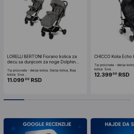
LORELLI BERTONI Fiorano kolica za
CHICCO Kolia Echo 
decu sa dunjicom za noge Dolphin
Tip proizvoda - decija kolic
Grey 0+
kolica: Siva...
Tip proizvoda - decija kolica: Decija kolica, Boja
12.399
RSD
00
kolica: Siva...
11.099
RSD
00