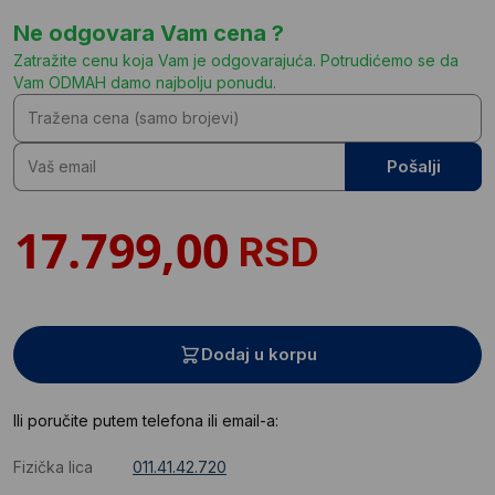
Ne odgovara Vam cena ?
Zatražite cenu koja Vam je odgovarajuća. Potrudićemo se da
Vam ODMAH damo najbolju ponudu.
Pošalji
RSD
Dodaj u korpu
Ili poručite putem telefona ili email-a:
Fizička lica
011.41.42.720