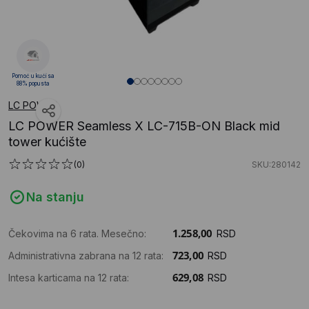
Pomoć u kući sa
88% popusta
LC POWER
LC POWER Seamless X LC-715B-ON Black mid
tower kućište
(0)
SKU:280142
Na stanju
Čekovima na 6 rata. Mesečno:
RSD
Administrativna zabrana na 12 rata:
RSD
Intesa karticama na 12 rata:
RSD