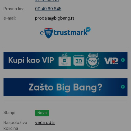
Pravna lica
011.40.60.645
e-mail:
prodaja@bigbang.rs
Stanje
Novo
Raspoloživa
veća od 5
količina