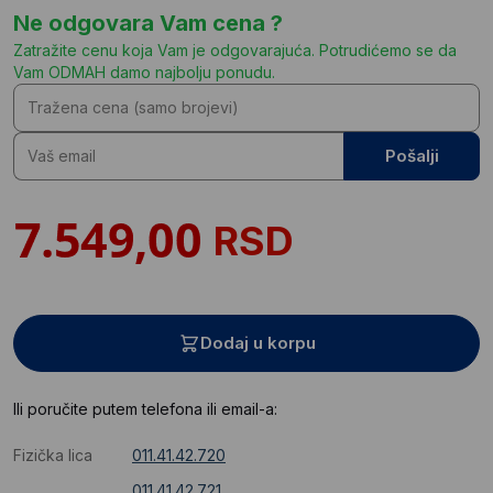
Ne odgovara Vam cena ?
Zatražite cenu koja Vam je odgovarajuća. Potrudićemo se da
Vam ODMAH damo najbolju ponudu.
Pošalji
RSD
Dodaj u korpu
Ili poručite putem telefona ili email-a:
Fizička lica
011.41.42.720
011.41.42.721