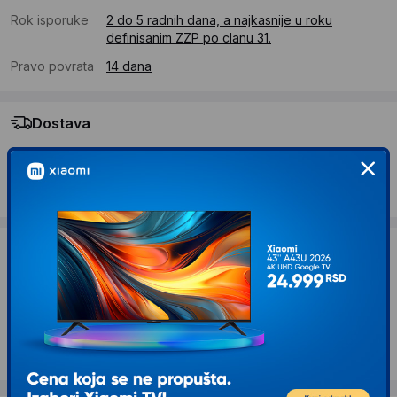
Rok isporuke
2 do 5 radnih dana, a najkasnije u roku
definisanim ZZP po clanu 31.
Pravo povrata
14 dana
Dostava
Standardna dostava se očekuje u roku od 2 do 5 radnih
dana
Troskovi dostave 490 RSD
Želite li ponudu za firmu?
Kontaktirajte nas
Opis proizvoda LC POWER Seamless X LC-
715B-ON Black mid tower kućište