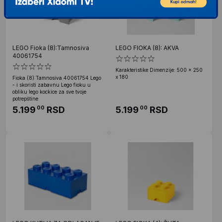
LEGO Fioka (8):Tamnosiva
LEGO FIOKA (8): AKVA
40061754
Karakteristike Dimenzije: 500 x 250
x 180
Fioka (8):Tamnosiva 40061754 Lego
- i skoristi zabavnu Lego fioku u
obliku lego kockice za sve tvoje
potrepštine
5.199
RSD
5.199
RSD
00
00