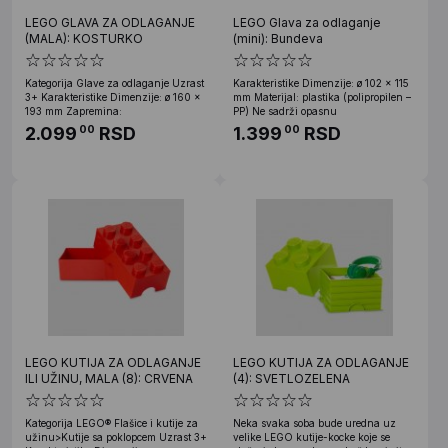
LEGO GLAVA ZA ODLAGANJE
LEGO Glava za odlaganje
(MALA): KOSTURKO
(mini): Bundeva
Kategorija Glave za odlaganje Uzrast
Karakteristike Dimenzije: ø 102 x 115
3+ Karakteristike Dimenzije: ø 160 x
mm Materijal: plastika (polipropilen –
193 mm Zapremina:
PP) Ne sadrži opasnu
2.099
RSD
1.399
RSD
00
00
LEGO KUTIJA ZA ODLAGANJE
LEGO KUTIJA ZA ODLAGANJE
ILI UŽINU, MALA (8): CRVENA
(4): SVETLOZELENA
Kategorija LEGO® Flašice i kutije za
Neka svaka soba bude uredna uz
užinu>Kutije sa poklopcem Uzrast 3+
velike LEGO kutije-kocke koje se