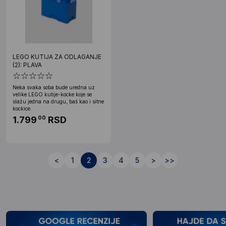
LEGO KUTIJA ZA ODLAGANJE
(2): PLAVA
Neka svaka soba bude uredna uz
velike LEGO kutije-kocke koje se
slažu jedna na drugu, baš kao i sitne
kockice.
1.799
RSD
00
<
1
2
3
4
5
>
>>