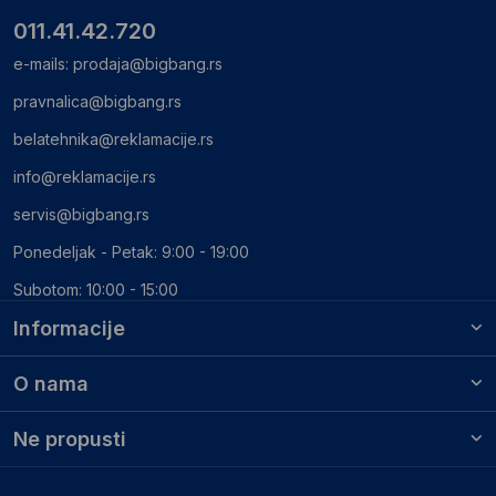
011.41.42.720
e-mails:
prodaja@bigbang.rs
pravnalica@bigbang.rs
belatehnika@reklamacije.rs
info@reklamacije.rs
servis@bigbang.rs
Ponedeljak - Petak: 9:00 - 19:00
Subotom: 10:00 - 15:00
Informacije
O nama
Ne propusti