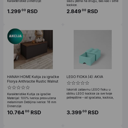
Karakteristike Dimenzije:
slažu jedna na drugu, baš kao i sitne
kockice.
1.299
RSD
2.849
RSD
00
00
HANAH HOME Kutija za igračke
LEGO FIOKA (4): AKVA
Florya Anthracite Rustic Walnut
Iskoristi zabavnu LEGO fioku u
obliku LEGO kockice za sve tvoje
Karakteristike Kutija za igračke
potrepštine – od igračaka, kockica,
Materijal: 100% Iverica presvučena
melaminom Debljina iverice: 18 mm
Dimenzije:
10.764
RSD
3.399
RSD
00
00