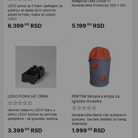
Kategorija Fioke Uzrast 3+
Karakteristike Dimenzije: 500 x 250
LEGO polica sa 3 fioke i podlogom za
gradnju se sastoji od tri prozirne
plastične fioke, svaka sa svojom
LEGO
6.399
RSD
5.199
RSD
00
00
LEGO FIOKA (4): CRNA
PERTINI Sklopiva korpa za
igračke-Košarka
Iskoristi zabavnu LEGO fioku u
obliku LEGO kockice za sve tvoje
Karakteristike Nema više razbacanih
potrepštine – od igračaka, kockica,
igračaka. Savršen dodatak za malog
košarkaša.
3.399
RSD
1.999
RSD
00
00