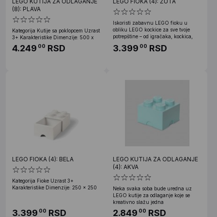
LEGO KUTIJA ZA ODLAGANJE
LEGO FIOKA (4): ŽUTA
(8): PLAVA
Iskoristi zabavnu LEGO fioku u
obliku LEGO kockice za sve tvoje
Kategorija Kutije sa poklopcem Uzrast
potrepštine – od igračaka, kockica,
3+ Karakteristike Dimenzije: 500 x
4.249
RSD
3.399
RSD
00
00
LEGO FIOKA (4): BELA
LEGO KUTIJA ZA ODLAGANJE
(4): AKVA
Kategorija Fioke Uzrast 3+
Karakteristike Dimenzije: 250 x 250
Neka svaka soba bude uredna uz
LEGO kutije za odlaganje koje se
kreativno slažu jedna
3.399
RSD
2.849
RSD
00
00