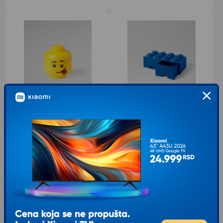
LEGO GLAVA ZA ODLAGANJE
LEGO Lego Fioka:Plava
(MALA): ŠAŠAVKO
40061731
Kategorija Glave za odlaganje Uzrast
Fioka:Plava 40061731 Lego - Iskoristi
3+ Karakteristike Dimenzije: ø 160 x
zabavnu LEGO fioku u obliku LEGO
193 mm Zapremina:
kockice za sve tvoje potrepštine
1.949
RSD
5.199
RSD
00
00