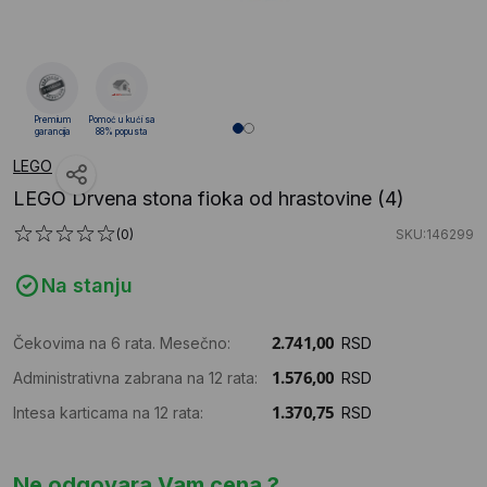
Premium
Pomoć u kući sa
garancija
88% popusta
LEGO
LEGO Drvena stona fioka od hrastovine (4)
(0)
SKU:146299
Na stanju
Čekovima na 6 rata. Mesečno:
RSD
Administrativna zabrana na 12 rata:
RSD
Intesa karticama na 12 rata:
RSD
Ne odgovara Vam cena ?