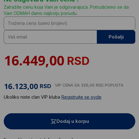
Zatražite cenu koja Vam je odgovarajuća. Potrudićemo se da
Vam ODMAH damo najbolju ponudu.
Pošalji
RSD
VIP CENA
SA 326,00 RSD POPUSTA
RSD
Ukoliko niste clan VIP kluba
Registrujte se ovde
Dodaj u korpu