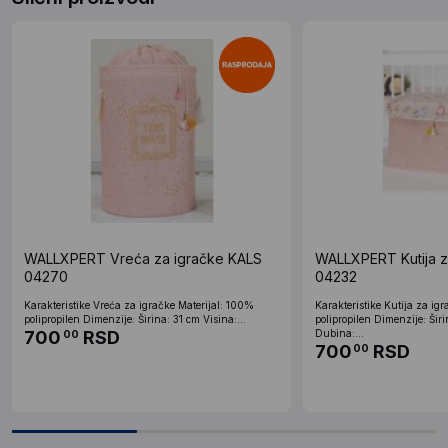
WALLXPERT Vreća za igračke KALS
WALLXPERT Kutija z
04270
04232
Karakteristike Vreća za igračke Materijal: 100%
Karakteristike Kutija za ig
polipropilen Dimenzije: Širina: 31 cm Visina:...
polipropilen Dimenzije: Šir
700
RSD
Dubina:...
00
700
RSD
00