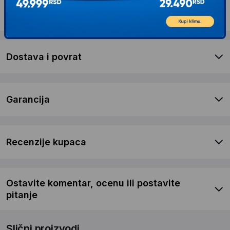
Opis proizvoda LEGO Drvena stona fioka od
hrastovine (4)
Dostava i povrat
Garancija
Recenzije kupaca
Ostavite komentar, ocenu ili postavite
pitanje
Slični proizvodi