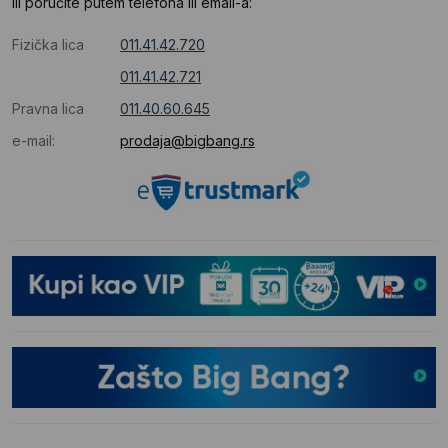
Ili poručite putem telefona ili email-a:
Fizička lica
011.41.42.720
011.41.42.721
Pravna lica
011.40.60.645
e-mail:
prodaja@bigbang.rs