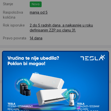
Stanje
Novo
Raspoloživa
manja od 5
količina
Rok isporuke
2 do 5 radnih dana, a najkasnije u roku
definisanim ZZP po clanu 31.
Pravo povrata
14 dana
Dostava
Standardna dostava se očekuje u roku od 2 do 5 radnih
dana
Troskovi dostave 490 RSD
Želite li ponudu za firmu?
Kontaktirajte nas