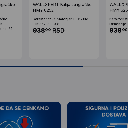
igračke
WALLXPERT Kutija za igračke
WALLXPER
HMY 6252
HMY 62
račke
Karakteristike Materijal: 100% filc
Karakterist
en
Dimenzije: 30 x...
Dimenzije: 
sina: 23
938
RSD
938
00
00