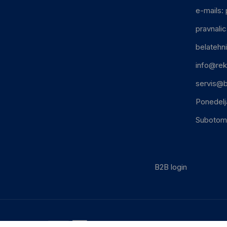
e-mails:
pravnali
belatehn
info@rek
servis@b
Ponedelj
Subotom:
B2B login