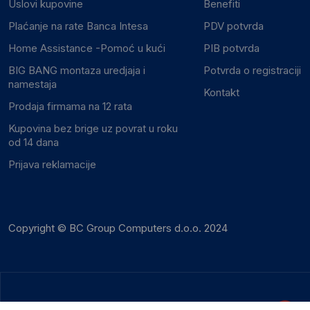
Uslovi kupovine
Benefiti
Plaćanje na rate Banca Intesa
PDV potvrda
Home Assistance -Pomoć u kući
PIB potvrda
BIG BANG montaza uredjaja i
Potvrda o registraciji
namestaja
Kontakt
Prodaja firmama na 12 rata
Kupovina bez brige uz povrat u roku
od 14 dana
Prijava reklamacije
Copyright © BC Group Computers d.o.o. 2024