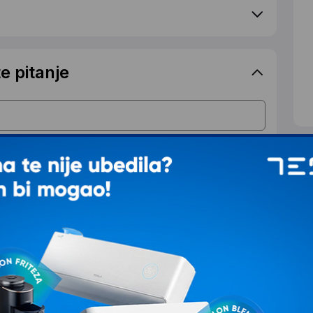
e pitanje
S
d
T
Ž