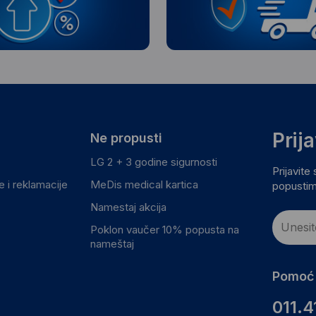
Prij
Ne propusti
LG 2 + 3 godine sigurnosti
Prijavite
 i reklamacije
MeDis medical kartica
popustim
Namestaj akcija
Poklon vaučer 10% popusta na
nameštaj
Pomoć 
011.4