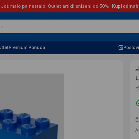
Još malo pa nestalo! Outlet artikli sniženi do 50%
Kupi odmah
tlet
Premium Ponuda
Poslov
L
L
Č
A