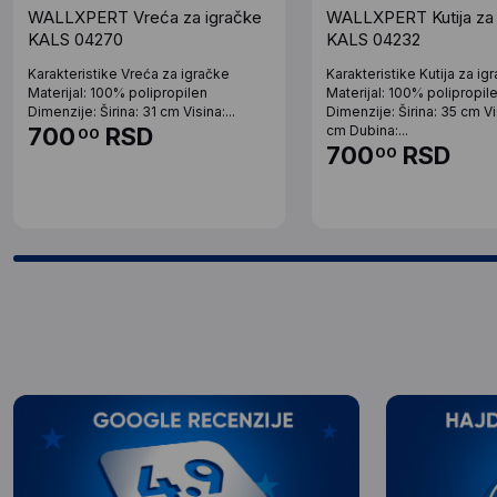
WALLXPERT Vreća za igračke
WALLXPERT Kutija za 
KALS 04270
KALS 04232
Karakteristike Vreća za igračke
Karakteristike Kutija za ig
Materijal: 100% polipropilen
Materijal: 100% polipropil
Dimenzije: Širina: 31 cm Visina:...
Dimenzije: Širina: 35 cm Vi
700
RSD
cm Dubina:...
00
700
RSD
00