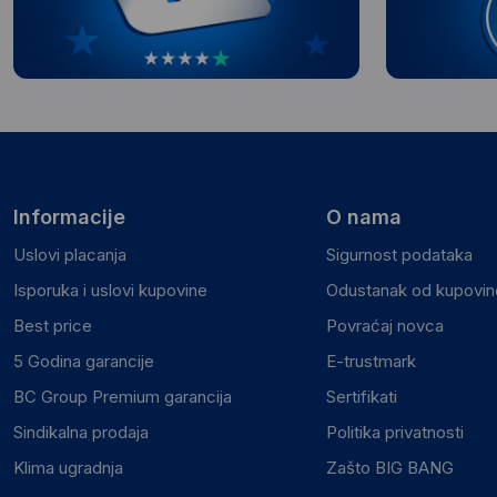
Informacije
O nama
Uslovi placanja
Sigurnost podataka
Isporuka i uslovi kupovine
Odustanak od kupovine
Best price
Povraćaj novca
5 Godina garancije
E-trustmark
BC Group Premium garancija
Sertifikati
Sindikalna prodaja
Politika privatnosti
Klima ugradnja
Zašto BIG BANG