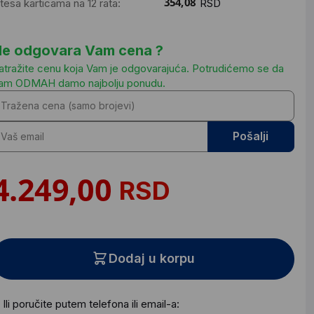
ntesa karticama na 12 rata:
RSD
e odgovara Vam cena ?
atražite cenu koja Vam je odgovarajuća. Potrudićemo se da
am ODMAH damo najbolju ponudu.
Pošalji
RSD
Dodaj u korpu
Ili poručite putem telefona ili email-a: