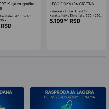
T Kutija za igračke
LEGO FIOKA (8): CRVENA
55
Kategorija Fioke Uzrast 3+
Karakteristike Dimenzije: 500 x 250...
ike Materijal: 100% filc
5.199
RSD
00
30 x...
RSD