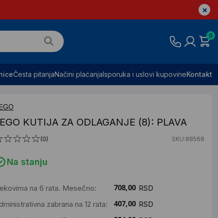
0
nice
Česta pitanja
Načini plaćanja
Isporuka i uslovi kupovine
Kontakt
EGO
EGO KUTIJA ZA ODLAGANJE (8): PLAVA
(0)
SKU:88568
Na stanju
ekovima na 6 rata. Mesečno:
RSD
dministrativna zabrana na 12 rata:
RSD