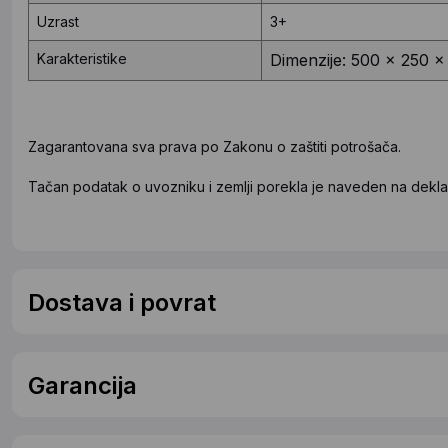
Uzrast
3+
Karakteristike
Dimenzije: 500 x 250 
Zagarantovana sva prava po Zakonu o zaštiti potrošača.
Tačan podatak o uvozniku i zemlji porekla je naveden na deklar
Dostava i povrat
Garancija