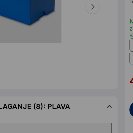
I
N
Z
V
LAGANJE (8): PLAVA