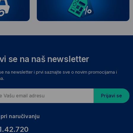
avi se na naš newsletter
 se na newsletter i prvi saznajte sve o novim promocijama i
a.
Prijavi se
pri naručivanju
1.42.720