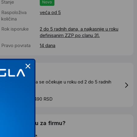
Stanje
Novo
Raspoloživa
veća od 5
količina
Rok isporuke
2 do 5 radnih dana, a najkasnije u roku
definisanim ZZP po clanu 31.
Pravo povrata
14 dana
Dostava
tandardna dostava se očekuje u roku od 2 do 5 radnih
ana
roskovi dostave 490 RSD
elite li ponudu za firmu?