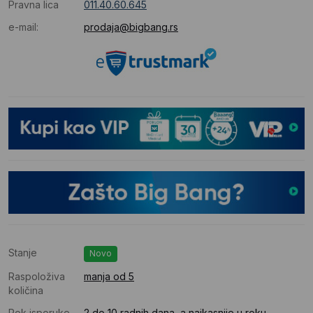
Pravna lica
011.40.60.645
e-mail:
prodaja@bigbang.rs
Stanje
Novo
Raspoloživa
manja od 5
količina
Rok isporuke
2 do 10 radnih dana, a najkasnije u roku