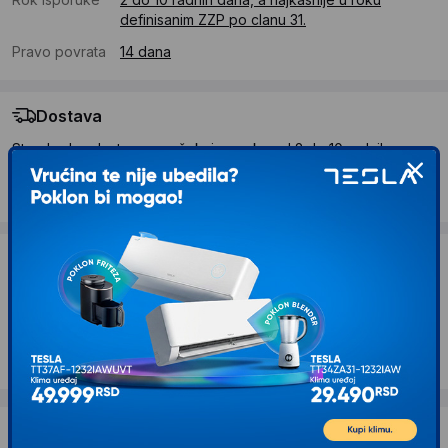
definisanim ZZP po clanu 31.
Pravo povrata
14 dana
Dostava
Standardna dostava se očekuje u roku od 2 do 10 radnih
dana
Troskovi dostave 490 RSD
Želite li ponudu za firmu?
Kontaktirajte nas
Opis proizvoda Beta Kofer sa 6 klasera
Dostava i povrat