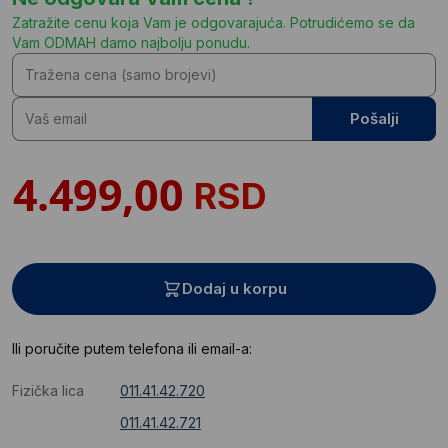
Zatražite cenu koja Vam je odgovarajuća. Potrudićemo se da
Vam ODMAH damo najbolju ponudu.
Pošalji
RSD
Dodaj u korpu
Ili poručite putem telefona ili email-a:
Fizička lica
011.41.42.720
011.41.42.721