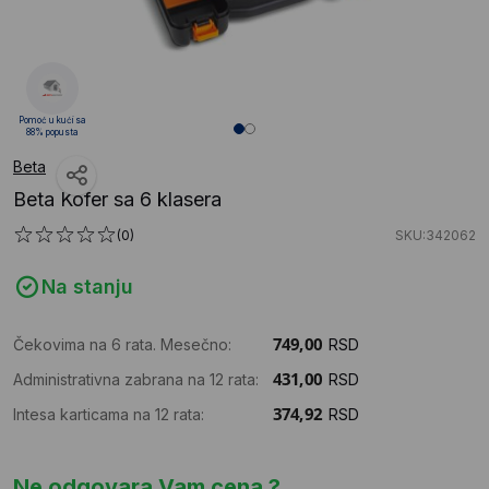
Pomoć u kući sa
88% popusta
Beta
Beta Kofer sa 6 klasera
(0)
SKU:342062
Na stanju
Čekovima na 6 rata. Mesečno:
RSD
Administrativna zabrana na 12 rata:
RSD
Intesa karticama na 12 rata:
RSD
Ne odgovara Vam cena ?