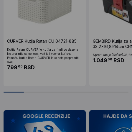
CURVER Kutija Ratan CU 04721-885
GEMBIRD Kutija za ala
33,2x16,8x14cm CR
Kutija Ratan CURVER je kutija zanimljivg dezena.
No ona nije samo lepa, već je i veoma korisna.
Specifikacije (DxŠxV):33,2
Pomoću kutije Ratan CURVER lako ćete pospremiti
1.049
RSD
00
svoj...
799
RSD
00