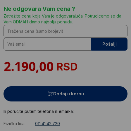
Ne odgovara Vam cena ?
Zatražite cenu koja Vam je odgovarajuća. Potrudićemo se da
Vam ODMAH damo najbolju ponudu.
Pošalji
RSD
Dodaj u korpu
Ili poručite putem telefona ili email-a:
Fizička lica
011.41.42.720