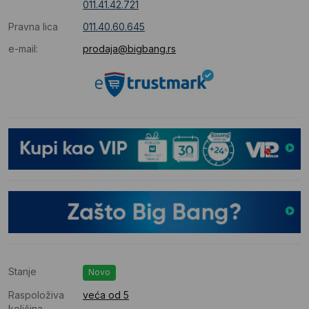
011.41.42.721
Pravna lica
011.40.60.645
e-mail:
prodaja@bigbang.rs
Stanje
Novo
Raspoloživa
veća od 5
količina