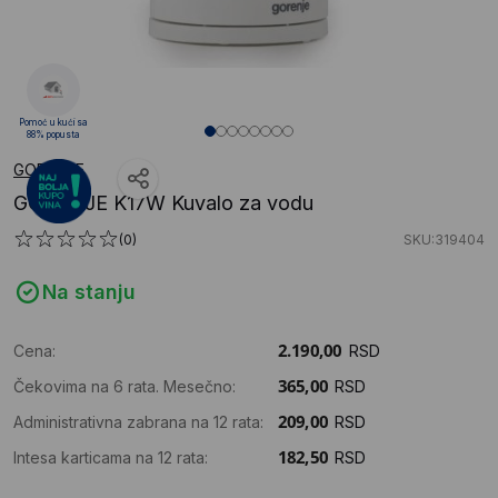
Pomoć u kući sa
88% popusta
GORENJE
GORENJE K17W Kuvalo za vodu
(0)
SKU:319404
Na stanju
Cena:
RSD
Čekovima na 6 rata. Mesečno:
RSD
Administrativna zabrana na 12 rata:
RSD
Intesa karticama na 12 rata:
RSD