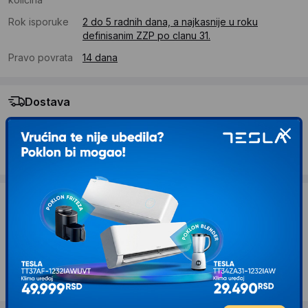
Rok isporuke
2 do 5 radnih dana, a najkasnije u roku
definisanim ZZP po clanu 31.
Pravo povrata
14 dana
Dostava
Standardna dostava se očekuje u roku od 2 do 5 radnih
dana
Troskovi dostave 490 RSD
Želite li ponudu za firmu?
Kontaktirajte nas
Opis proizvoda GORENJE K17W Kuvalo za
vodu