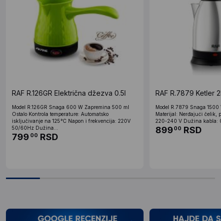
RAF R.126GR Električna džezva 0.5l
RAF R.7879 Ketler 2
Model R.126GR Snaga 600 W Zapremina 500 ml
Model R.7879 Snaga 1500 
Ostalo Kontrola temperature: Automatsko
Materijal: Nerđajući čelik, 
isključivanje na 125°C Napon i frekvencija: 220V
220-240 V Dužina kabla: 0
50/60Hz Dužina...
899
RSD
00
799
RSD
00