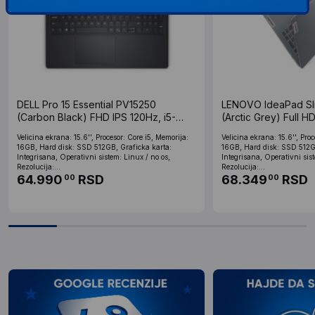
DELL Pro 15 Essential PV15250
LENOVO IdeaPad Sl
(Carbon Black) FHD IPS 120Hz, i5-
(Arctic Grey) Full H
1334U, 16GB, 512GB SSD, FP
16GB, 512GB SSD (
Velicina ekrana: 15.6'', Procesor: Core i5, Memorija:
Velicina ekrana: 15.6'', Pro
16GB, Hard disk: SSD 512GB, Graficka karta:
16GB, Hard disk: SSD 512GB
Integrisana, Operativni sistem: Linux / no os,
Integrisana, Operativni sist
Rezolucija:...
Rezolucija:...
64.990
RSD
68.349
RSD
00
00