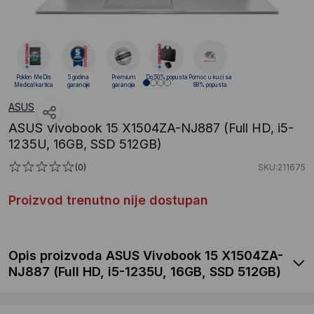
Poklon MeDis
5 godina
Premium
Do 50% popusta
Pomoć u kući sa
Medical kartica
garancije
garancija
88% popusta
ASUS
ASUS Vivobook 15 X1504ZA-NJ887 (Full HD, i5-
1235U, 16GB, SSD 512GB)
(0)
SKU:211675
Proizvod trenutno nije dostupan
Opis proizvoda ASUS Vivobook 15 X1504ZA-
NJ887 (Full HD, i5-1235U, 16GB, SSD 512GB)