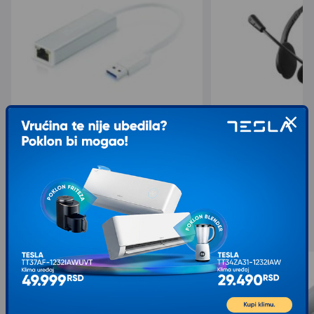
E-GREEN Adapter USB 3.0 - Gigabit
TRUST Primo Chat Hea
ethernet beli
260,00
936,00
520,00
1.249,00
sa 25% popusta
sa 50% popusta
Slični proizvodi