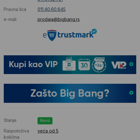
Pravna lica
011.40.60.645
e-mail:
prodaja@bigbang.rs
Stanje
Novo
Raspoloživa
veća od 5
količina