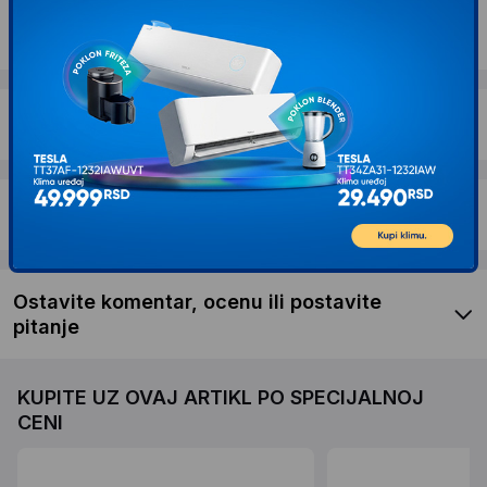
Dostava i povrat
Garancija
Recenzije kupaca
Ostavite komentar, ocenu ili postavite
pitanje
KUPITE UZ OVAJ ARTIKL PO SPECIJALNOJ
CENI