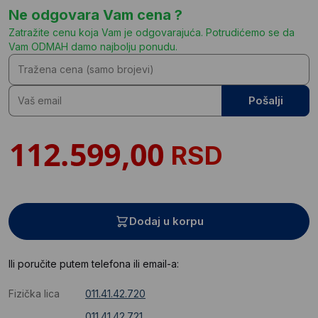
Ne odgovara Vam cena ?
Zatražite cenu koja Vam je odgovarajuća. Potrudićemo se da
Vam ODMAH damo najbolju ponudu.
Pošalji
RSD
Dodaj u korpu
Ili poručite putem telefona ili email-a:
Fizička lica
011.41.42.720
011.41.42.721