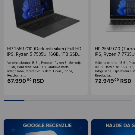
HP 255R G10 (Dark ash silver) Full HD
HP 255R G10 (Turbo 
IPS, Ryzen 5 7535U, 16GB, 1TB SSD
IPS, Ryzen 7 7735U
(C68VNAT)
backlit (C68WFET)
Velicina ekrana: 15.6'', Procesor: Ryzen 5, Memorija:
Velicina ekrana: 15.6'', Pro
16GB, Hard disk: SSD 1TB, Graficka karta:
16GB, Hard disk: SSD 1TB, 
Integrisana, Operativni sistem: Linux / no os,
Integrisana, Operativni sist
Rezolucija:...
Rezolucija:...
67.990
RSD
72.949
RSD
00
00