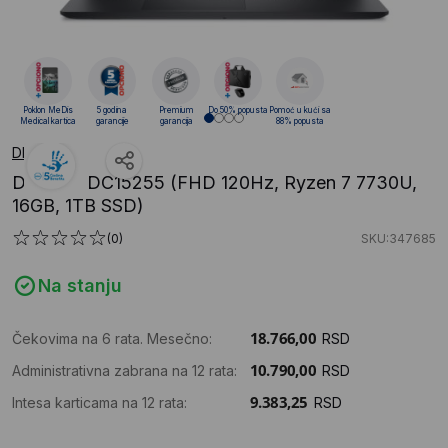
Poklon MeDis
5 godina
Premium
Do 50% popusta
Pomoć u kući sa
Medical kartica
garancije
garancija
88% popusta
DELL
DELL 15 DC15255 (FHD 120Hz, Ryzen 7 7730U,
16GB, 1TB SSD)
(0)
SKU:347685
Na stanju
Čekovima na 6 rata. Mesečno:
RSD
Administrativna zabrana na 12 rata:
RSD
Intesa karticama na 12 rata:
RSD