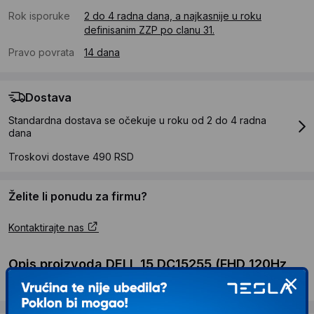
Rok isporuke
2 do 4 radna dana, a najkasnije u roku
definisanim ZZP po clanu 31.
Pravo povrata
14 dana
Dostava
Standardna dostava se očekuje u roku od 2 do 4 radna
dana
Troskovi dostave 490 RSD
Želite li ponudu za firmu?
Kontaktirajte nas
Opis proizvoda DELL 15 DC15255 (FHD 120Hz,
Ryzen 7 7730U, 16GB, 1TB SSD)