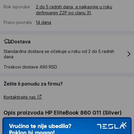
Rok isporuke
2 do 5 radnih dana, a najkasnije u roku
definisanim ZZP po clanu 31.
Pravo povrata
14 dana
Dostava
Standardna dostava se očekuje u roku od 2 do 5 radnih
dana
Troskovi dostave 490 RSD
Želite li ponudu za firmu?
Kontaktirajte nas
Opis proizvoda HP EliteBook 860 G11 (Silver)
WUXGA IPS, Ultra 7 155U, 16GB, 512GB SSD,
SC, Win 11 Pro (970S9ET)