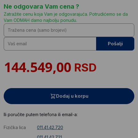
Ne odgovara Vam cena ?
Zatražite cenu koja Vam je odgovarajuća. Potrudićemo se da
Vam ODMAH damo najbolju ponudu.
Pošalji
RSD
Dodaj u korpu
Ili poručite putem telefona ili email-a:
Fizička lica
011.41.42.720
011.41.42.721