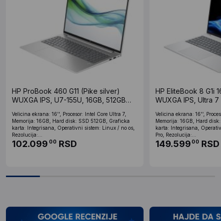
HP ProBook 460 G11 (Pike silver)
HP EliteBook 8 G1i 16
WUXGA IPS, U7-155U, 16GB, 512GB
WUXGA IPS, Ultra 7
SSD (A23C9EA)
512GB SSD, Win 11 
Velicina ekrana: 16'', Procesor: Intel Core Ultra 7,
Velicina ekrana: 16'', Proces
Memorija: 16GB, Hard disk: SSD 512GB, Graficka
Memorija: 16GB, Hard disk
karta: Integrisana, Operativni sistem: Linux / no os,
karta: Integrisana, Operati
Rezolucija:...
Pro, Rezolucija:...
102.099
RSD
149.599
RSD
00
00