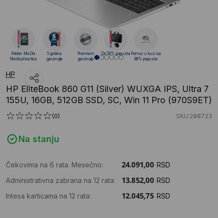
Poklon MeDis
5 godina
Premium
Do 50% popusta
Pomoć u kući sa
Medical kartica
garancije
garancija
88% popusta
HP
HP EliteBook 860 G11 (Silver) WUXGA IPS, Ultra 7
155U, 16GB, 512GB SSD, SC, Win 11 Pro (970S9ET)
(0)
SKU:288723
Na stanju
Čekovima na 6 rata. Mesečno:
RSD
Administrativna zabrana na 12 rata:
RSD
Intesa karticama na 12 rata:
RSD