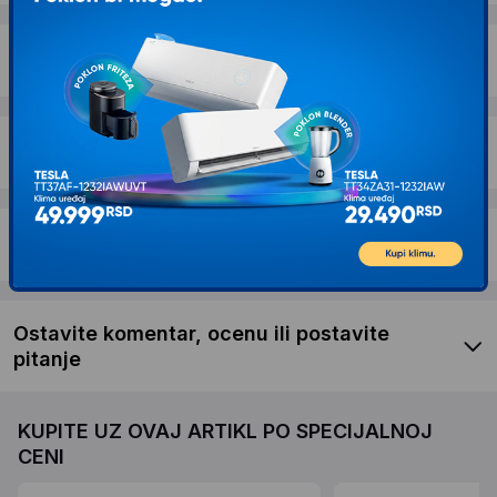
Dostava i povrat
Garancija
Recenzije kupaca
Ostavite komentar, ocenu ili postavite
pitanje
KUPITE UZ OVAJ ARTIKL PO SPECIJALNOJ
CENI