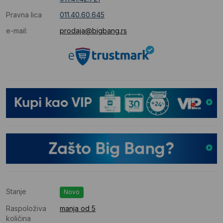
Pravna lica
011.40.60.645
e-mail:
prodaja@bigbang.rs
Stanje
Novo
Raspoloživa
manja od 5
količina