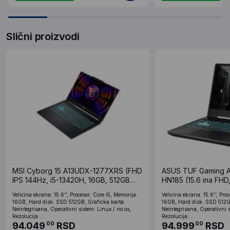
Slični proizvodi
MSI Cyborg 15 A13UDX-1277XRS (FHD
ASUS TUF Gaming 
IPS 144Hz, i5-13420H, 16GB, 512GB
HN185 (15.6 ina FH
SSD, RTX 3050 6GB)
16GB, SSD 512GB, 
Velicina ekrana: 15.6'', Procesor: Core i5, Memorija:
Velicina ekrana: 15.6'', Pro
16GB, Hard disk: SSD 512GB, Graficka karta:
16GB, Hard disk: SSD 512GB
Neintegrisana, Operativni sistem: Linux / no os,
Neintegrisana, Operativni s
Rezolucija:...
Rezolucija:...
94.049
RSD
94.999
RSD
00
00