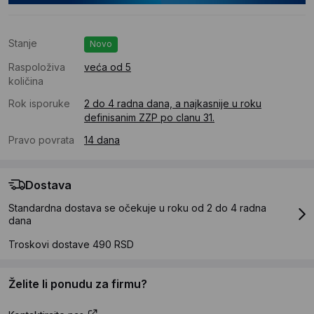
Stanje
Novo
Raspoloživa
veća od 5
količina
Rok isporuke
2 do 4 radna dana, a najkasnije u roku
definisanim ZZP po clanu 31.
Pravo povrata
14 dana
Dostava
Standardna dostava se očekuje u roku od 2 do 4 radna
dana
Troskovi dostave 490 RSD
Želite li ponudu za firmu?