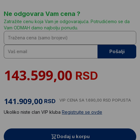
Ne odgovara Vam cena ?
Zatražite cenu koja Vam je odgovarajuća. Potrudićemo se da
Vam ODMAH damo najbolju ponudu.
Pošalji
RSD
VIP CENA
SA 1.690,00 RSD POPUSTA
RSD
Ukoliko niste clan VIP kluba
Registrujte se ovde
Dodaj u korpu