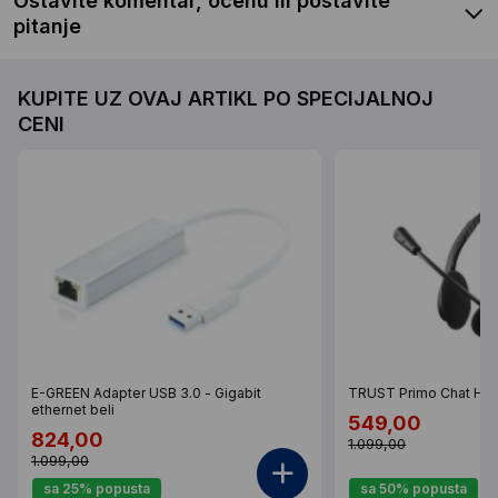
Ostavite komentar, ocenu ili postavite
pitanje
KUPITE UZ OVAJ ARTIKL PO SPECIJALNOJ
CENI
E-GREEN Adapter USB 3.0 - Gigabit
TRUST Primo Chat Hea
ethernet beli
549,00
824,00
1.099,00
1.099,00
sa 25% popusta
sa 50% popusta