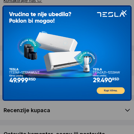
Kontaktirajte nas
Opis proizvoda LENOVO LOQ Essential
15IRX11 (Luna Grey) FHD IPS 144Hz, i7-
13650HX, 16GB, 512GB SSD, RTX 5050 8GB
(83SC007GYA)
Dostava i povrat
Garancija
Recenzije kupaca