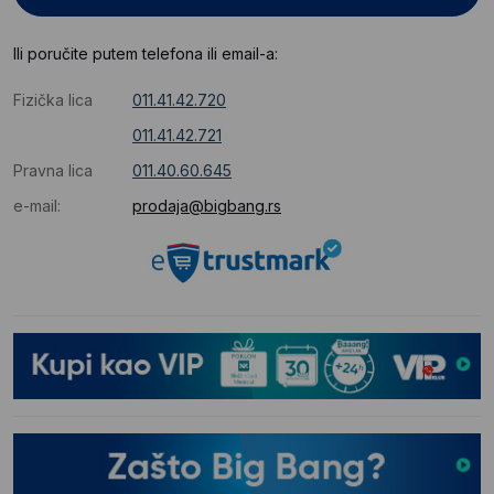
Ili poručite putem telefona ili email-a:
Fizička lica
011.41.42.720
011.41.42.721
Pravna lica
011.40.60.645
e-mail:
prodaja@bigbang.rs