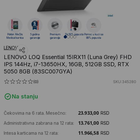
Poklon MeDis
5 godina
Premium
Do 50% popusta
Pomoć u kući sa
Medical kartica
garancije
garancija
88% popusta
LENOVO
LENOVO LOQ Essential 15IRX11 (Luna Grey) FHD
IPS 144Hz, i7-13650HX, 16GB, 512GB SSD, RTX
5050 8GB (83SC007GYA)
(0)
SKU:345280
Na stanju
Čekovima na 6 rata. Mesečno:
RSD
Administrativna zabrana na 12 rata:
RSD
Intesa karticama na 12 rata:
RSD