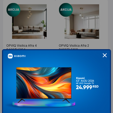
OPVIQ Visilica Afra 4
OPVIQ Visilica Afra 2
846STL5164
846STL5168
Karakteristike Luster Materijal
Karakteristike Luster Materijal
lustera: Metal Materijal abažura:
lustera: Metal Materijal abažura:
Staklo Dimenzije: Ukupna visina: 70
Staklo Dimenzije: Ukupna visina: 70
cm Prečnik:
cm Prečnik:
6.085
RSD
3.991
RSD
00
00