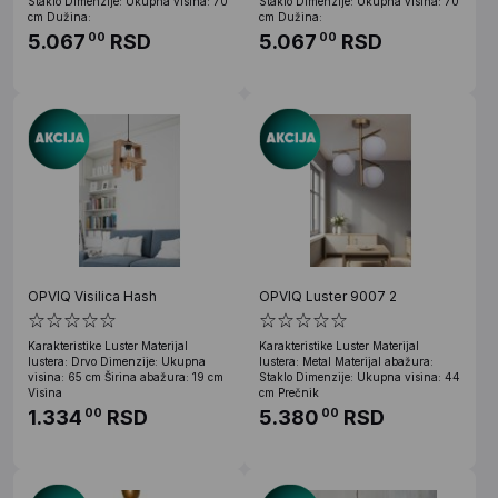
Staklo Dimenzije: Ukupna visina: 70
Staklo Dimenzije: Ukupna visina: 70
cm Dužina:
cm Dužina:
5.067
RSD
5.067
RSD
00
00
OPVIQ Visilica Hash
OPVIQ Luster 9007 2
Karakteristike Luster Materijal
Karakteristike Luster Materijal
lustera: Drvo Dimenzije: Ukupna
lustera: Metal Materijal abažura:
visina: 65 cm Širina abažura: 19 cm
Staklo Dimenzije: Ukupna visina: 44
Visina
cm Prečnik
1.334
RSD
5.380
RSD
00
00