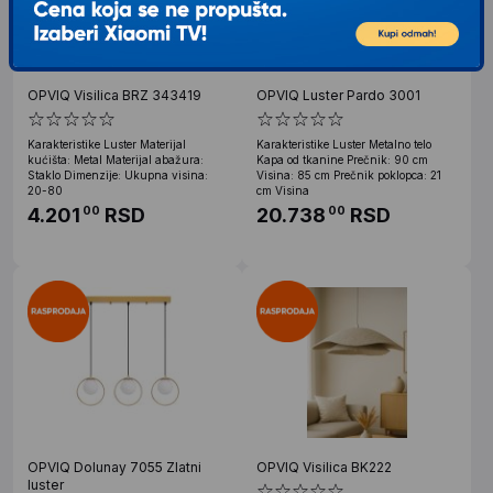
OPVIQ Visilica BRZ 343419
OPVIQ Luster Pardo 3001
Karakteristike Luster Materijal
Karakteristike Luster Metalno telo
kućišta: Metal Materijal abažura:
Kapa od tkanine Prečnik: 90 cm
Staklo Dimenzije: Ukupna visina:
Visina: 85 cm Prečnik poklopca: 21
20-80
cm Visina
4.201
RSD
20.738
RSD
00
00
OPVIQ Dolunay 7055 Zlatni
OPVIQ Visilica BK222
luster