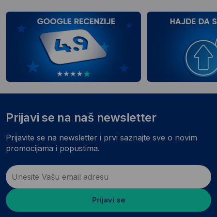
Prijavi se na naš newsletter
Prijavite se na newsletter i prvi saznajte sve o novim
promocijama i popustima.
Prijavi se