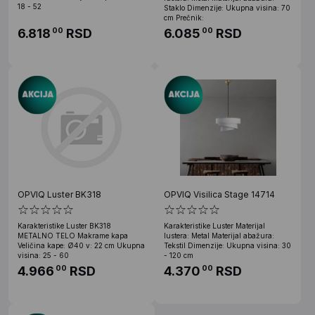
18 - 52
Staklo Dimenzije: Ukupna visina: 70
cm Prečnik:
6.818
RSD
6.085
RSD
00
00
OPVIQ Luster BK318
OPVIQ Visilica Stage 14714
Karakteristike Luster BK318
Karakteristike Luster Materijal
METALNO TELO Makrame kapa
lustera: Metal Materijal abažura:
Veličina kape: Ø40 v: 22 cm Ukupna
Tekstil Dimenzije: Ukupna visina: 30
visina: 25 - 60
- 120 cm
4.966
RSD
4.370
RSD
00
00