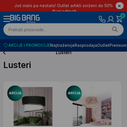
Još malo pa nestalo! Outlet artikli sniženi do 50%
Kupi odmah
0
AKCIJE I PROMOCIJE
Najtraženije
Rasprodaja
Outlet
Premium
Lusteri
Lusteri