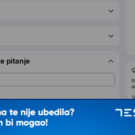
e pitanje
S
d
T
IJALNOJ CENI
Ž