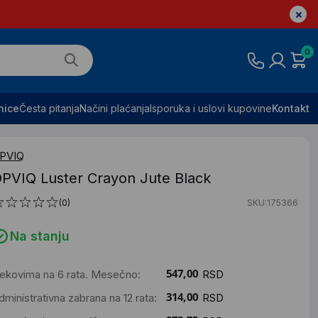
0
nice
Česta pitanja
Načini plaćanja
Isporuka i uslovi kupovine
Kontakt
PVIQ
PVIQ Luster Crayon Jute Black
(0)
SKU:175366
Na stanju
ekovima na 6 rata. Mesečno:
RSD
dministrativna zabrana na 12 rata:
RSD