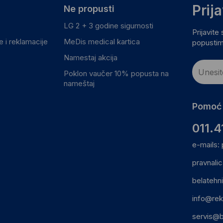
Prij
Ne propusti
LG 2 + 3 godine sigurnosti
Prijavite
 i reklamacije
MeDis medical kartica
popustim
Namestaj akcija
Poklon vaučer 10% popusta na
nameštaj
Pomoć 
011.4
e-mails:
pravnali
belatehn
info@rek
servis@b