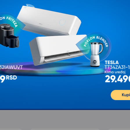
K
OPVIQ Podna lampa AYD
OPVIQ Podna lampa 115
2806
1.897,00
1.892,00
2.372,00
2.365,00
sa 20% popusta
sa 20% popusta