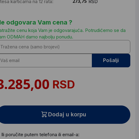
ntesa karticama na 12 rata:
RSD
e odgovara Vam cena ?
atražite cenu koja Vam je odgovarajuća. Potrudićemo se da
am ODMAH damo najbolju ponudu.
Pošalji
RSD
Dodaj u korpu
Ili poručite putem telefona ili email-a: