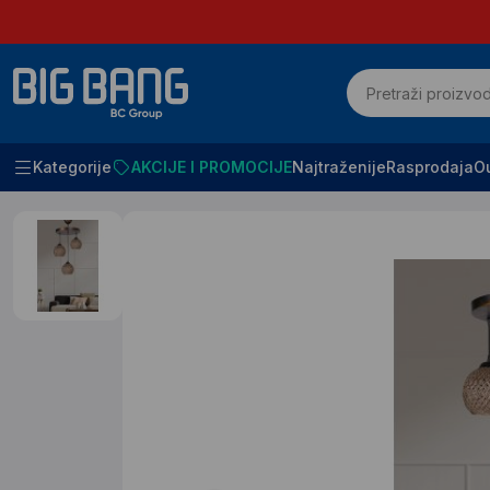
Kategorije
AKCIJE I PROMOCIJE
Najtraženije
Rasprodaja
Ou
Početna
SVE ZA KUĆU I KANCELARIJU
Lusteri