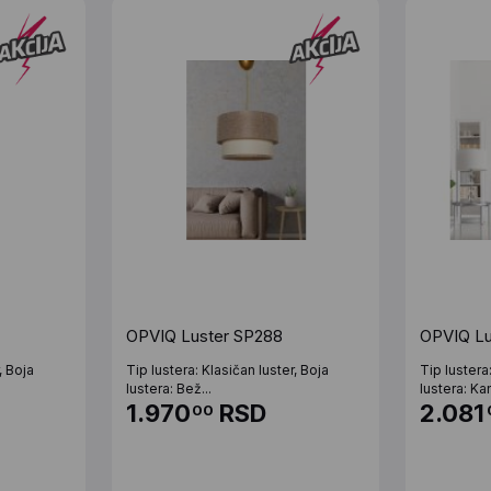
OPVIQ Luster SP288
OPVIQ Lu
, Boja
Tip lustera: Klasičan luster, Boja
Tip lustera
lustera: Bež...
lustera: Kan
1.970
RSD
2.081
00