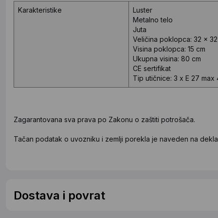
Karakteristike
Luster
Metalno telo
Juta
Veličina poklopca: 32 x 3
Visina poklopca: 15 cm
Ukupna visina: 80 cm
CE sertifikat
Tip utičnice: 3 x E 27 max
Zagarantovana sva prava po Zakonu o zaštiti potrošača.
Tačan podatak o uvozniku i zemlji porekla je naveden na deklar
Dostava i povrat