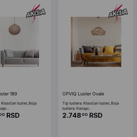
ster 189
OPVIQ Luster Ovale
: Klasičan luster, Boja
Tip lustera: Klasičan luster, Boja
api...
lustera: Kanapi...
RSD
2.748
RSD
00
00