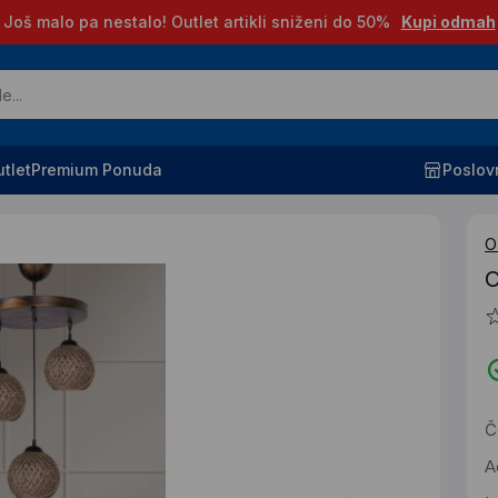
Još malo pa nestalo! Outlet artikli sniženi do 50%
Kupi odmah
tlet
Premium Ponuda
Poslov
O
O
Č
A