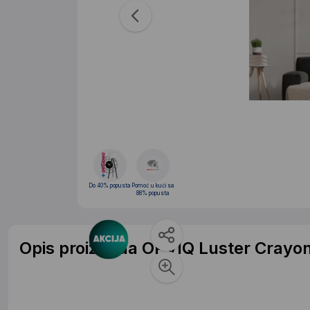
Do 40% popusta
Pomoć u kući sa
88% popusta
Opis proizvoda OPVIQ Luster Crayon