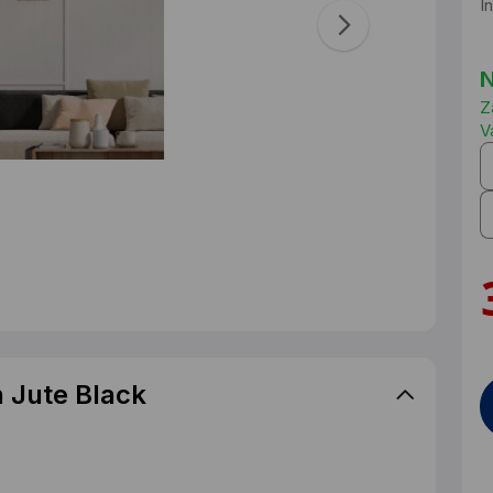
I
N
Z
V
 Jute Black