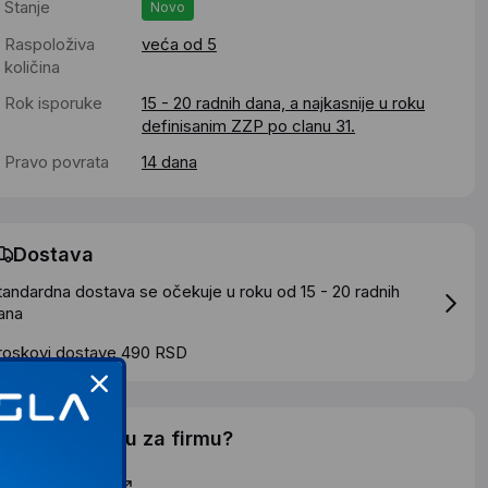
Stanje
Novo
Raspoloživa
veća od 5
količina
Rok isporuke
15 - 20 radnih dana, a najkasnije u roku
definisanim ZZP po clanu 31.
Pravo povrata
14 dana
Dostava
tandardna dostava se očekuje u roku od 15 - 20 radnih
ana
roskovi dostave 490 RSD
elite li ponudu za firmu?