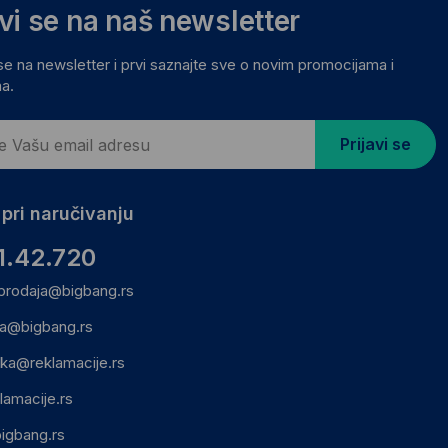
avi se na naš newsletter
 se na newsletter i prvi saznajte sve o novim promocijama i
a.
Prijavi se
pri naručivanju
1.42.720
prodaja@bigbang.rs
ca@bigbang.rs
ika@reklamacije.rs
lamacije.rs
igbang.rs