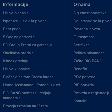
Informacije
O nama
Uslovi placanja
Sigurnost podataka
Isporuka i uslovi kupovine
Odustanak od kupovine
Best price
Povraćaj novca
5 Godina garancije
E-trustmark
BC Group Premium garancija
Sertifikati
Sindikalna prodaja
Politika privatnosti
Klima ugradnja
Zašto BIG BANG
Uslovi kupovine
Benefiti
Plaćanje na rate Banca Intesa
PDV potvrda
Home Assistance -Pomoć u kući
PIB potvrda
BIG BANG montaza uredjaja i
Potvrda o registraciji
namestaja
Kontakt
Prodaja firmama na 12 rata