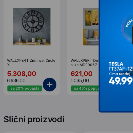
WALLXPERT Zidni sat Circle
WALLXPERT Dekorativna
XL
slika MDF0067
5.308,00
621,00
6.636,00
1.035,00
sa 20% popusta
sa 40% popusta
Slični proizvodi