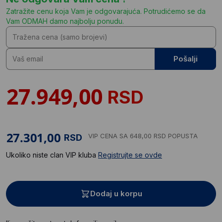
Zatražite cenu koja Vam je odgovarajuća. Potrudićemo se da
Vam ODMAH damo najbolju ponudu.
Pošalji
RSD
VIP CENA
SA 648,00 RSD POPUSTA
RSD
Ukoliko niste clan VIP kluba
Registrujte se ovde
Dodaj u korpu