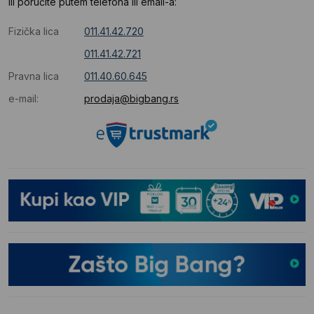
Ili poručite putem telefona ili email-a:
Fizička lica
011.41.42.720
011.41.42.721
Pravna lica
011.40.60.645
e-mail:
prodaja@bigbang.rs