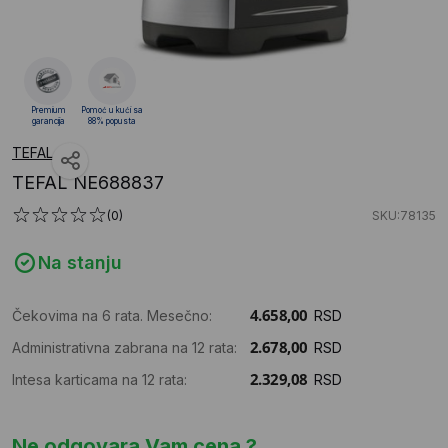
Premium
Pomoć u kući sa
garancija
88% popusta
TEFAL
TEFAL NE688837
(0)
SKU:78135
Na stanju
Čekovima na 6 rata. Mesečno:
RSD
Administrativna zabrana na 12 rata:
RSD
Intesa karticama na 12 rata:
RSD
Ne odgovara Vam cena ?