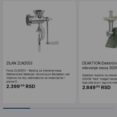
ZILAN ZLN2553
DEAKTION Električn
mlevenje mesa 300W
Floria ZLN2553 - Mašina za mlevenje mesa
zelena
(Mehanička) Materijal: Aluminijum Bezbedan rad
Deaktion mašina za mleve
Otporna na rdju Jednostavna za rastavljanje i
(600W “lock” snage) name
pranje D...
koja žele brzo i sigurno mle
2.399
RSD
00
2.849
RSD
00