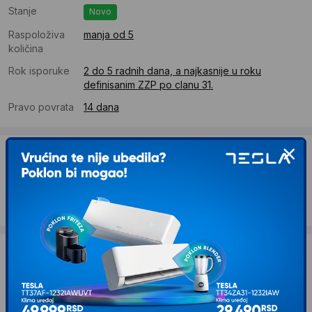
Stanje
Novo
Raspoloživa
manja od 5
količina
Rok isporuke
2 do 5 radnih dana, a najkasnije u roku
definisanim ZZP po clanu 31.
Pravo povrata
14 dana
Dostava
Standardna dostava se očekuje u roku od 2 do 5 radnih
dana
Troskovi dostave 490 RSD
Želite li ponudu za firmu?
Kontaktirajte nas