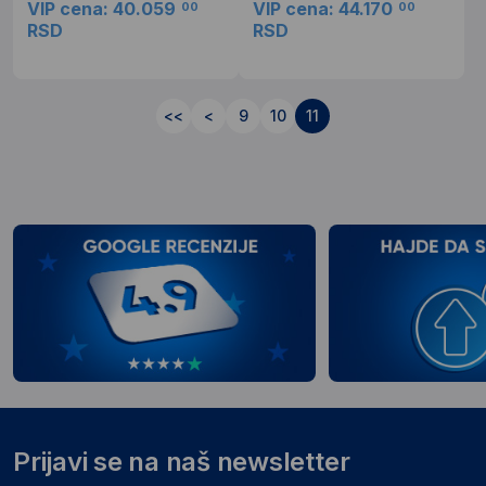
VIP cena: 40.059
VIP cena: 44.170
00
00
RSD
RSD
<<
<
9
10
11
Prijavi se na naš newsletter