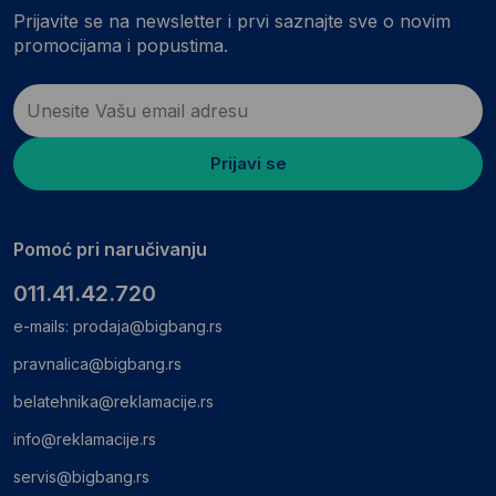
Prijavite se na newsletter i prvi saznajte sve o novim
promocijama i popustima.
Prijavi se
Pomoć pri naručivanju
011.41.42.720
e-mails:
prodaja@bigbang.rs
pravnalica@bigbang.rs
belatehnika@reklamacije.rs
info@reklamacije.rs
servis@bigbang.rs