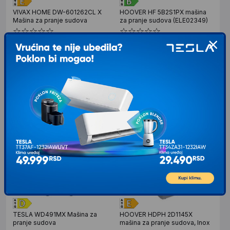
VIVAX HOME DW-601262CL X
HOOVER HF 5B2S1PX mašina
Mašina za pranje sudova
za pranje sudova (ELE02349)
Tip aparata: Samostojeca, Broj
Tip aparata: Samostojeca, Broj
kompleta: 12, Energetski razred: E,
kompleta: 15, Energetski razred: B,
Klasa susenja: A, Sirina: 60 cm,
Klasa susenja: A, Sirina: 60 cm,
Boja: Inox, Nivo
Boja: Inox, Nivo
32.699
RSD
58.849
RSD
00
00
VIP cena: 31.957
VIP cena: 57.506
00
00
RSD
RSD
TESLA WD491MX Mašina za
HOOVER HDPH 2D1145X
pranje sudova
mašina za pranje sudova, Inox