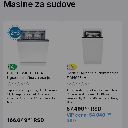
Masine za sudove
BOSCH SMD8TCX04E
HANSA Ugradna sudommasina
Ugradna mašina za pranje
ZIM466ELH
sudova
Tip aparata: Ugradna, Broj kompleta:
Tip aparata: Ugradna, Broj kompleta:
14, Energetski razred: A, Klasa
10, Energetski razred: D, Klasa
susenja: A, Sirina: 60 cm, Boja: Inox,
susenja: B, Sirina: 45 cm, Boja: Bela,
Nivo
Nivo
57.490
RSD
00
VIP cena: 54.040
00
166.649
RSD
00
RSD