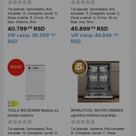
Tip aparata: Samostojeca, Broj
Tip aparata: Samostojeca, Broj
kompleta: 10, Energetski razred: D,
kompleta: 11, Energetski razred: E,
Klasa susenja: B, Sirina: 45 cm,
Klasa susenja: A, Sirina: 45 cm,
Boja: Srebrna, Nivo
Boja: Inox, Nivo
40.799
RSD
45.899
RSD
00
00
VIP cena: 39.599
VIP cena: 44.849
00
00
RSD
RSD
TESLA WD491MW Mašina za
WHIRLPOOL WH7IPC15BM60
pranje sudova
ugradna mašina za pranje
sudova – 60cm
Tip aparata: Samostojeca, Broj
Tip aparata: Ugradna, Broj kompleta:
kompleta: 10, Energetski razred: D,
15, Energetski razred: C, Klasa