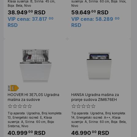
Klasa susenja: B, Sirina: 45 cm,
susenja: A, Sirina: 60 cm, Boja: Inox,
Boja: Bela, Nivo
Nivo
38.949
RSD
59.649
RSD
00
00
VIP cena: 37.817
VIP cena: 58.289
00
00
RSD
RSD
HOOVER HI 3E7L0S Ugradna
HANSA Ugradna mašina za
mašina za sudove
pranje sudova ZIM676EH
Tip aparata: Ugradna, Broj kompleta:
Tip aparata: Ugradna, Broj kompleta:
13, Energetski razred: E, Klasa
14, Energetski razred: A++, Klasa
susenja: A, Sirina: 60 cm, Boja:
susenja: A, Sirina: 60 cm, Boja: Bela,
Srebrna, Nivo
Nivo
40.999
RSD
46.990
RSD
00
00