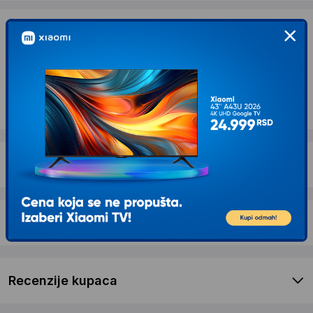
Želite li ponudu za firmu?
Kontaktirajte nas
Opis proizvoda GORENJE Ugradna mašina za
pranje sudova GI520E15X
Dostava i povrat
Garancija
Recenzije kupaca