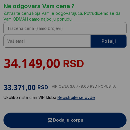
Ne odgovara Vam cena ?
Zatražite cenu koja Vam je odgovarajuća. Potrudićemo se da
Vam ODMAH damo najbolju ponudu.
Pošalji
RSD
VIP CENA
SA 778,00 RSD POPUSTA
RSD
Ukoliko niste clan VIP kluba
Registrujte se ovde
Dodaj u korpu