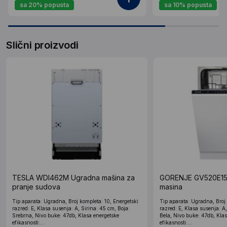
sa 20% popusta
sa 10% popusta
Slični proizvodi
TESLA WDI462M Ugradna mašina za
GORENJE GV520E15
pranje sudova
masina
Tip aparata: Ugradna, Broj kompleta: 10, Energetski
Tip aparata: Ugradna, Broj 
razred: E, Klasa susenja: A, Sirina: 45 cm, Boja:
razred: E, Klasa susenja: A,
Srebrna, Nivo buke: 47db, Klasa energetske
Bela, Nivo buke: 47db, Kla
efikasnosti:...
efikasnosti:...