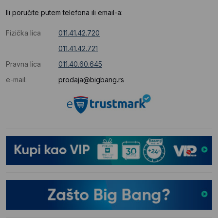
Ili poručite putem telefona ili email-a:
Fizička lica
011.41.42.720
011.41.42.721
Pravna lica
011.40.60.645
e-mail:
prodaja@bigbang.rs