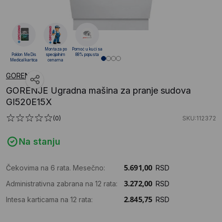
Montaza po
Pomoć u kući sa
Poklon MeDis
specijalnim
88% popusta
Medical kartica
cenama
GORENJE
GORENJE Ugradna mašina za pranje sudova
GI520E15X
(0)
SKU:112372
Na stanju
Čekovima na 6 rata. Mesečno:
RSD
Administrativna zabrana na 12 rata:
RSD
Intesa karticama na 12 rata:
RSD