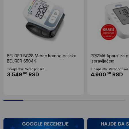
BEURER BC28 Merac krvnog pritiska
PRIZMA Aparat za pr
BEURER 65044
ispravljačem
Tip aparata: Merac pritiska...
Tip aparata: Merac pritiska.
3.549
RSD
4.900
RSD
00
00