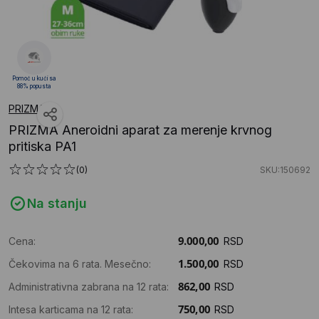
Pomoć u kući sa
88% popusta
PRIZMA
PRIZMA Aneroidni aparat za merenje krvnog
pritiska PA1
(0)
SKU:150692
Na stanju
Cena:
RSD
Čekovima na 6 rata. Mesečno:
RSD
Administrativna zabrana na 12 rata:
RSD
Intesa karticama na 12 rata:
RSD