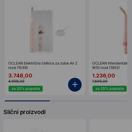
OCLEAN Električna četkica za zube Air 2
OCLEAN Interdentalni 
roze (1549)
W10 roze (1952)
3.748,00
1.236,00
4.998,00
1.649,00
sa 25% popusta
sa 25% popusta
Slični proizvodi