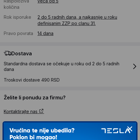
Raspoloživa
veća od 5
količina
Rok isporuke
2 do 5 radnih dana, a najkasnije u roku
definisanim ZZP po clanu 31.
Pravo povrata
14 dana
Dostava
Standardna dostava se očekuje u roku od 2 do 5 radnih
dana
Troskovi dostave 490 RSD
Želite li ponudu za firmu?
Kontaktirajte nas
Opis proizvoda PRIZMA Aneroidni aparat za
merenje krvnog pritiska PA1