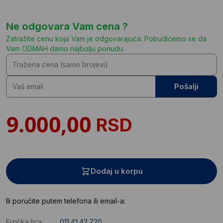
Ne odgovara Vam cena ?
Zatražite cenu koja Vam je odgovarajuća. Potrudićemo se da
Vam ODMAH damo najbolju ponudu.
Pošalji
RSD
Dodaj u korpu
Ili poručite putem telefona ili email-a:
Fizička lica
011.41.42.720