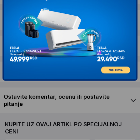
Dostava i povrat
Garancija
Recenzije kupaca
Ostavite komentar, ocenu ili postavite
pitanje
KUPITE UZ OVAJ ARTIKL PO SPECIJALNOJ
CENI