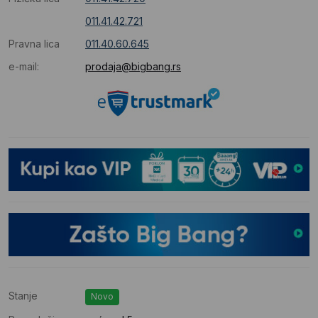
011.41.42.721
Pravna lica
011.40.60.645
e-mail:
prodaja@bigbang.rs
Stanje
Novo