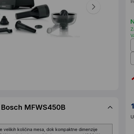
I
N
Z
V
ca Bosch MFWS450B
U
e velikih količina mesa, dok kompaktne dimenzije