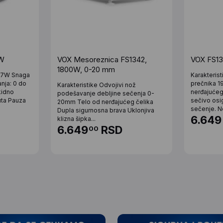
W
VOX Mesoreznica FS1342,
VOX FS13
1800W, 0-20 mm
17W Snaga
Karakteris
nja: 0 do
prečnika 1
Karakteristike Odvojivi nož
kidno
nerđajuće
podešavanje debljine sečenja 0-
uta Pauza
sečivo osi
20mm Telo od nerđajućeg čelika
sečenje. N
Dupla sigurnosna brava Uklonjiva
6.649
klizna šipka...
6.649
RSD
00