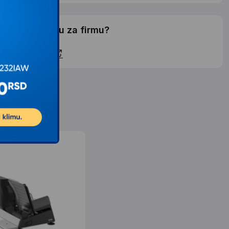
elite li ponudu za firmu?
ontaktirajte nas