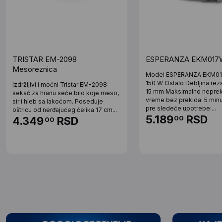
TRISTAR EM-2098
ESPERANZA EKM017
Mesoreznica
Model ESPERANZA EKM0
150 W Ostalo Debljina reza
Izdržljivi i moćni Tristar EM-2098
15 mm Maksimalno nepre
sekač za hranu seče bilo koje meso,
vreme bez prekida: 5 min
sir i hleb sa lakoćom. Poseduje
pre sledeće upotrebe:...
oštricu od nerđajućeg čelika 17 cm...
5.189
RSD
00
4.349
RSD
00