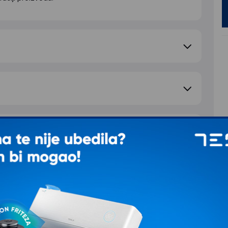
e pitanje
S
d
T