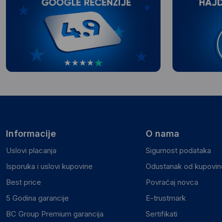
Informacije
O nama
Uslovi placanja
Sigurnost podataka
Isporuka i uslovi kupovine
Odustanak od kupovine
Best price
Povraćaj novca
5 Godina garancije
E-trustmark
BC Group Premium garancija
Sertifikati