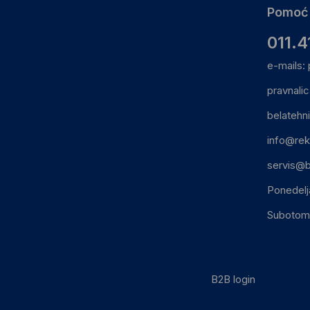
Pomoć 
011.4
e-mails:
pravnali
belatehn
info@rek
servis@b
Ponedelj
Subotom:
B2B login