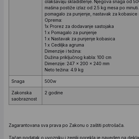
olakšavaju skladištenje. Njegova snaga od 5
mašina postiže izlaz od 2.5 kg mesa po minuti
pomagalo za punjenje, nastavak za kobasice i 
Oprema:
1x Prorez za dodavanje sastojaka
1 x Pomagalo za punjenje
1 x Nastavak za punjenje kobasica
1 x Cediljka agruma
Dimenzije i težina:
Dužina priključnog kabla: 100 cm
Dimenzije: 247 x 200 x 240 mm
Neto težina: 4.9 kg
Snaga
500w
Zakonska
2 godine
saobraznost
Zagarantovana sva prava po Zakonu o zaštiti potrošača.
Tačan podatak o uvozniku i zemlji porekla je naveden na deklar