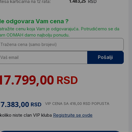
ntesa karticama na 12 rata:
RSD
e odgovara Vam cena ?
atražite cenu koja Vam je odgovarajuća. Potrudićemo se da
am ODMAH damo najbolju ponudu.
Pošalji
RSD
VIP CENA
SA 416,00 RSD POPUSTA
RSD
koliko niste clan VIP kluba
Registrujte se ovde