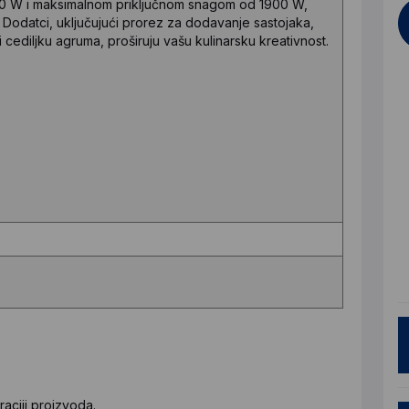
00 W i maksimalnom priključnom snagom od 1900 W,
. Dodatci, uključujući prorez za dodavanje sastojaka,
cediljku agruma, proširuju vašu kulinarsku kreativnost.
aciji proizvoda.