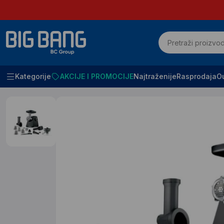
Kategorije
AKCIJE I PROMOCIJE
Najtraženije
Rasprodaja
Ou
Početna
Mali kucni aparati
Mesoreznice