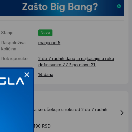
Stanje
Novo
Raspoloživa
manja od 5
količina
Rok isporuke
2 do 7 radnih dana, a najkasnije u roku
definisanim ZZP po clanu 31.
Pravo povrata
14 dana
Dostava
tandardna dostava se očekuje u roku od 2 do 7 radnih
ana
roskovi dostave 490 RSD