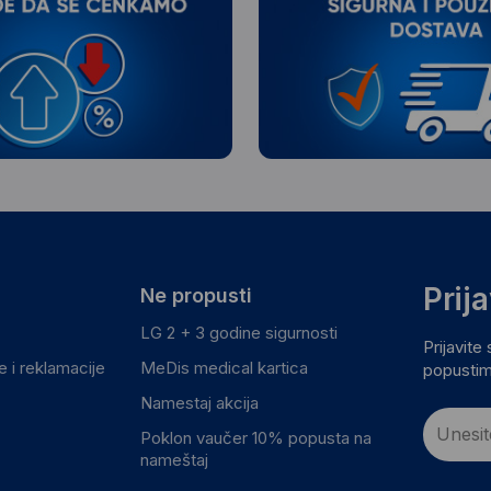
Prij
Ne propusti
LG 2 + 3 godine sigurnosti
Prijavite
 i reklamacije
MeDis medical kartica
popustim
Namestaj akcija
Poklon vaučer 10% popusta na
nameštaj