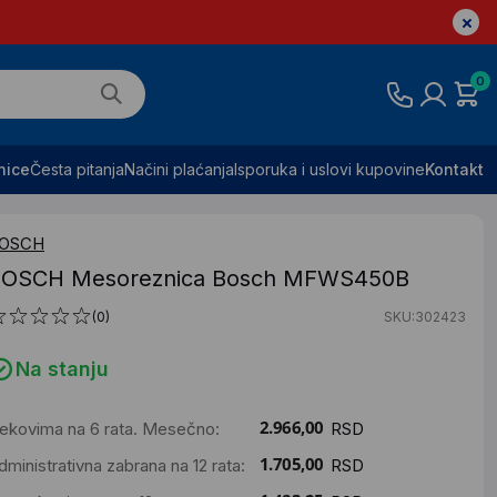
0
nice
Česta pitanja
Načini plaćanja
Isporuka i uslovi kupovine
Kontakt
OSCH
OSCH Mesoreznica Bosch MFWS450B
(0)
SKU:302423
Na stanju
ekovima na 6 rata. Mesečno:
RSD
dministrativna zabrana na 12 rata:
RSD