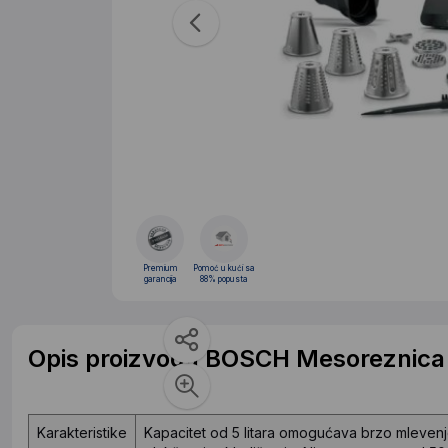
Premium
Pomoć u kući sa
garancija
88% popusta
Opis proizvoda BOSCH Mesorezni
Karakteristike
Kapacitet od 5 litara omogućava brzo mlevenj