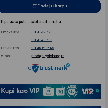
Dodaj u korpu
Ili poručite putem telefona ili email-a:
Fizička lica
011.41.42.720
011.41.42.721
Pravna lica
011.40.60.645
e-mail:
prodaja@bigbang.rs