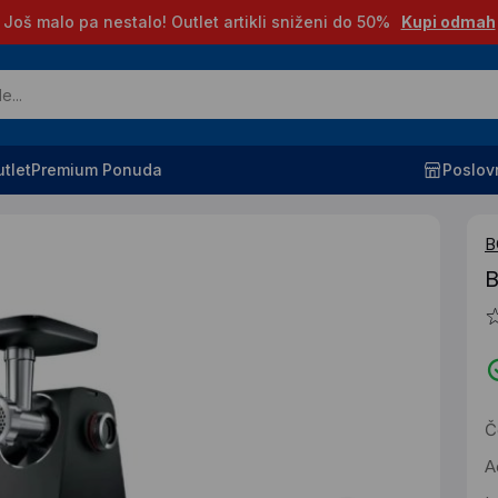
Još malo pa nestalo! Outlet artikli sniženi do 50%
Kupi odmah
tlet
Premium Ponuda
Poslov
B
B
Č
A