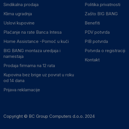
Sindikalna prodaja
Politika privatnosti
Klima ugradnja
Zašto BIG BANG
Uslovi kupovine
Benefiti
Plaćanje na rate Banca Intesa
PDV potvrda
Home Assistance -Pomoć u kući
PIB potvrda
BIG BANG montaza uredjaja i
Potvrda o registraciji
namestaja
Kontakt
Prodaja firmama na 12 rata
Kupovina bez brige uz povrat u roku
od 14 dana
Prijava reklamacije
Copyright © BC Group Computers d.o.o. 2024