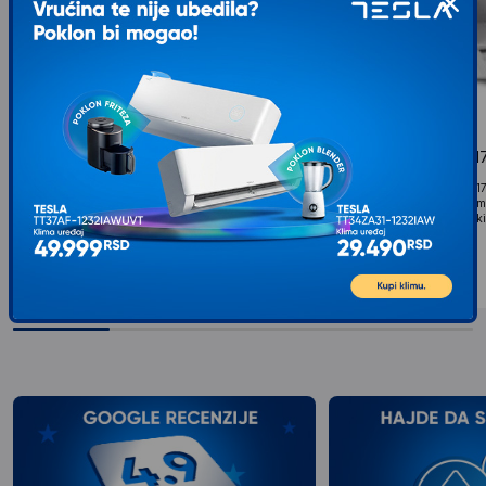
TRISTAR EM-2098 Mesoreznica
ESPERANZA EKM01
Izdržljivi i moćni Tristar EM-2098 sekač za hranu
Model ESPERANZA EKM017
seče bilo koje meso, sir i hleb sa lakoćom. Poseduje
Debljina rezanja: 0 do 15
oštricu od nerđajućeg čelika 17 cm...
neprekidno vreme bez prek
4.349
RSD
sledeće upotrebe:...
00
5.189
RSD
00