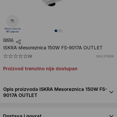
Pomoć u kući sa
88% popusta
ISKRA
ISKRA Mesoreznica 150W FS-9017A OUTLET
(0)
SKU:211056
Proizvod trenutno nije dostupan
Opis proizvoda ISKRA Mesoreznica 150W FS-
9017A OUTLET
Dostava i povrat