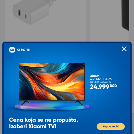
XIAOMI Punjac MI 33W USB Type A/Type
HAVIT PowerBank bate
C (adapter)
mAh PB90
1.199,00
1.084,00
1.599,00
1.549,00
sa 25% popusta
sa 30% popusta
Slični proizvodi