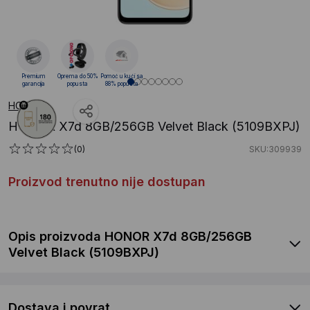
Premium
Oprema do 50%
Pomoć u kući sa
garancija
popusta
88% popusta
HONOR
HONOR X7d 8GB/256GB Velvet Black (5109BXPJ)
(0)
SKU:309939
Proizvod trenutno nije dostupan
Opis proizvoda HONOR X7d 8GB/256GB
Velvet Black (5109BXPJ)
Dostava i povrat