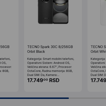
256GB
TECNO Spark 30C 8/256GB
TECNO S
Orbit Black
Orbit Whi
elefoni,
Kategorija: Smart mobilni telefoni,
Kategorija:
d OS,
Operativni Sistem: Android OS,
Operativni
Procesor:
Veličina ekrana: 6.67'', Procesor:
Veličina ek
: 8GB,
OctaCore, Radna memorija: 8GB,
OctaCore, 
Dual SIM: Da, Kamera:...
Dual SIM: D
17.749
RSD
17.74
00