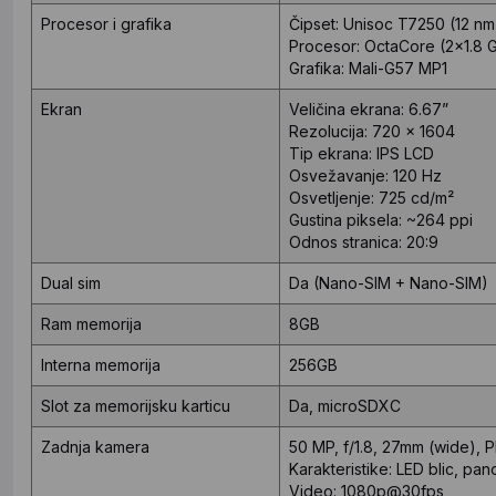
Procesor i grafika
Čipset: Unisoc T7250 (12 nm
Procesor: OctaCore (2x1.8 
Grafika: Mali-G57 MP1
Ekran
Veličina ekrana: 6.67”
Rezolucija: 720 x 1604
Tip ekrana: IPS LCD
Osvežavanje: 120 Hz
Osvetljenje: 725 cd/m²
Gustina piksela: ~264 ppi
Odnos stranica: 20:9
Dual sim
Da (Nano-SIM + Nano-SIM)
Ram memorija
8GB
Interna memorija
256GB
Slot za memorijsku karticu
Da, microSDXC
Zadnja kamera
50 MP, f/1.8, 27mm (wide), 
Karakteristike: LED blic, pa
Video: 1080p@30fps