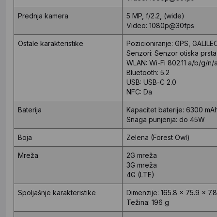
Prednja kamera
5 MP, f/2.2, (wide)
Video: 1080p@30fps
Ostale karakteristike
Pozicioniranje: GPS, GALIL
Senzori: Senzor otiska prst
WLAN: Wi-Fi 802.11 a/b/g/n/
Bluetooth: 5.2
USB: USB-C 2.0
NFC: Da
Baterija
Kapacitet baterije: 6300 mA
Snaga punjenja: do 45W
Boja
Zelena (Forest Owl)
Mreža
2G mreža
3G mreža
4G (LTE)
Spoljašnje karakteristike
Dimenzije: 165.8 x 75.9 x 7.
Težina: 196 g