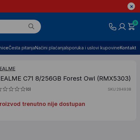
0
nice
Česta pitanja
Načini plaćanja
Isporuka i uslovi kupovine
Kontakt
EALME
EALME C71 8/256GB Forest Owl (RMX5303)
(0)
SKU:294938
roizvod trenutno nije dostupan