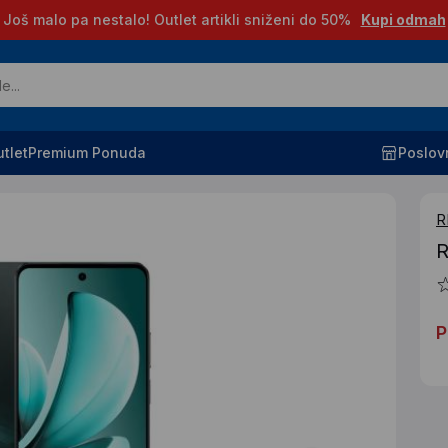
Još malo pa nestalo! Outlet artikli sniženi do 50%
Kupi odmah
tlet
Premium Ponuda
Poslov
R
R
P