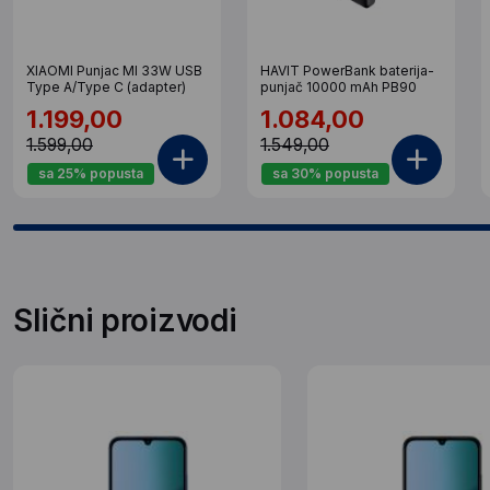
XIAOMI Punjac MI 33W USB
HAVIT PowerBank baterija-
Type A/Type C (adapter)
punjač 10000 mAh PB90
1.199,00
1.084,00
1.599,00
1.549,00
sa 25% popusta
sa 30% popusta
Slični proizvodi