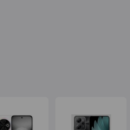
ISSTEN Pro Tune TWS
ite Bežične bubice
45,00
890,00
sa 50% popusta