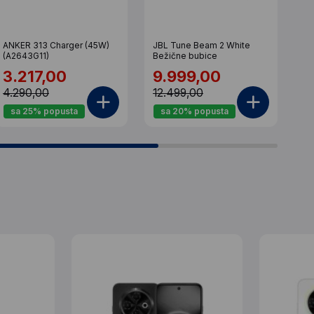
ANKER 313 Charger (45W)
JBL Tune Beam 2 White
SW
(A2643G11)
Bežične bubice
Wh
3.217,00
9.999,00
9
4.290,00
12.499,00
1.
sa 25% popusta
sa 20% popusta