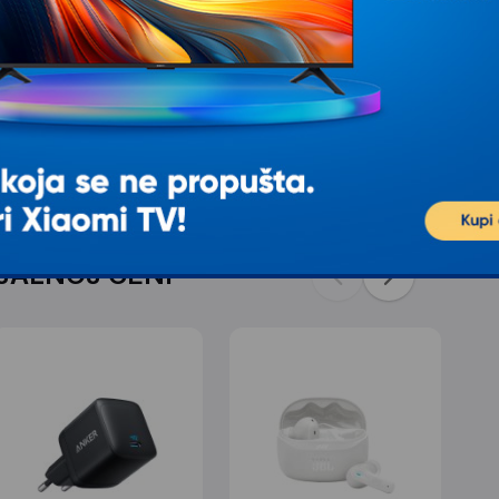
e pitanje
IJALNOJ CENI