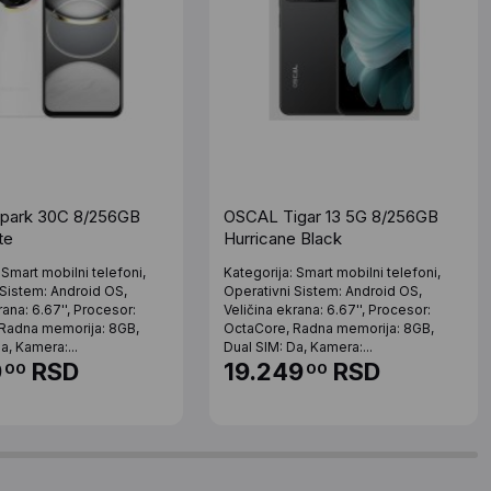
park 30C 8/256GB
OSCAL Tigar 13 5G 8/256GB
te
Hurricane Black
 Smart mobilni telefoni,
Kategorija: Smart mobilni telefoni,
 Sistem: Android OS,
Operativni Sistem: Android OS,
rana: 6.67'', Procesor:
Veličina ekrana: 6.67'', Procesor:
Radna memorija: 8GB,
OctaCore, Radna memorija: 8GB,
a, Kamera:...
Dual SIM: Da, Kamera:...
9
RSD
19.249
RSD
00
00