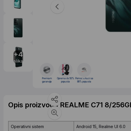
+4
slika
Premium
Oprema do 50%
Pomoć u kući sa
garancija
popusta
88% popusta
Opis proizvoda REALME C71 8/256G
Operativni sistem
Android 15, Realme UI 6.0