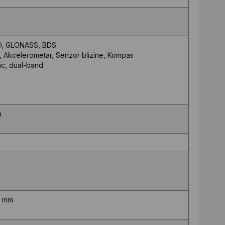
EO, GLONASS, BDS
a, Akcelerometar, Senzor blizine, Kompas
ac, dual-band
h
8 mm