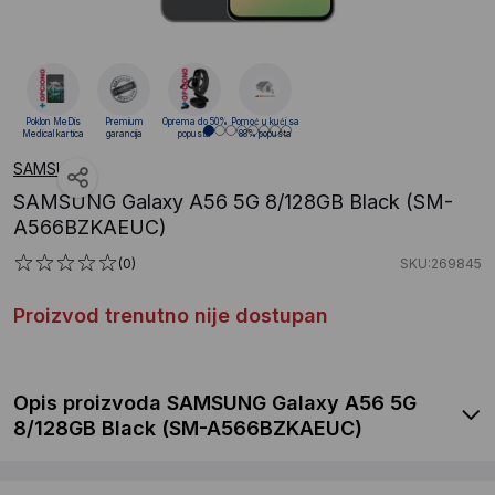
Poklon MeDis
Premium
Oprema do 50%
Pomoć u kući sa
Medical kartica
garancija
popusta
88% popusta
SAMSUNG
SAMSUNG Galaxy A56 5G 8/128GB Black (SM-
A566BZKAEUC)
(0)
SKU:269845
Proizvod trenutno nije dostupan
Opis proizvoda SAMSUNG Galaxy A56 5G
8/128GB Black (SM-A566BZKAEUC)