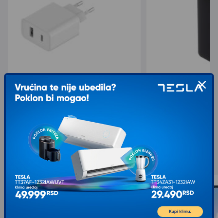
XIAOMI Punjac MI 33W USB Type A/Type
HAVIT PowerBank bate
C (adapter)
mAh PB90
1.199,00
1.084,00
1.599,00
1.549,00
sa 25% popusta
sa 30% popusta
Slični proizvodi