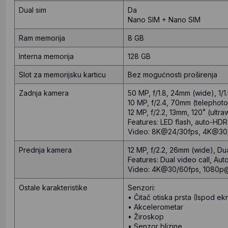
Dual sim
Da
Nano SIM + Nano SIM
Ram memorija
8 GB
Interna memorija
128 GB
Slot za memorijsku karticu
Bez mogućnosti proširenja
Zadnja kamera
50 MP, f/1.8, 24mm (wide), 1/1
10 MP, f/2.4, 70mm (telephoto
12 MP, f/2.2, 13mm, 120˚ (ultr
Features: LED flash, auto-HD
Video: 8K@24/30fps, 4K@30
Prednja kamera
12 MP, f/2.2, 26mm (wide), Du
Features: Dual video call, A
Video: 4K@30/60fps, 1080p
Ostale karakteristike
Senzori:
• Čitač otiska prsta (Ispod ekr
• Akcelerometar
• Žiroskop
• Senzor blizine