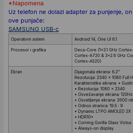
*Napomena
Uz telefon ne dolazi adapter za punjenje, 
ove punjače:
SAMSUNG USB-c
Operativni sistem
Android 14, One UI 6.1
Procesor i grafika
Deca-Core (1x3.1 GHz Cortex
Cortex-A720 & 3x2.6 GHz Co
Cortex-A520)
Ekran
Dijagonala ekrana:
6.2"
Rezolucija:
2340 x 1080 Full 
Karakteristike ekrana:
• Gusti
• Rezolucija: 1080 x 2340
• Osvežavanje ekrana: 120Hz
• Osvetljenje ekrana: 2600 nit
• Odnos stranica: 19.5 : 9
• Dynamic LTPO AMOLED 2X
• HDR10+
• Corning Gorilla Glass Victus
• Always-on display