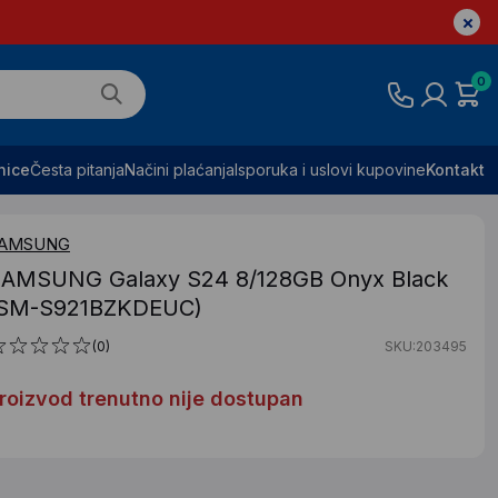
0
nice
Česta pitanja
Načini plaćanja
Isporuka i uslovi kupovine
Kontakt
AMSUNG
AMSUNG Galaxy S24 8/128GB Onyx Black
(SM-S921BZKDEUC)
(0)
SKU:203495
roizvod trenutno nije dostupan