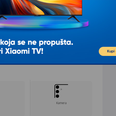
mm
aciji proizvoda.
Kamera