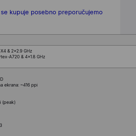
on se kupuje posebno preporučujemo
-X4 & 2x2.9 GHz
rtex-A720 & 4x1.8 GHz
HD
na ekrana: ~416 ppi
i (peak)
 3