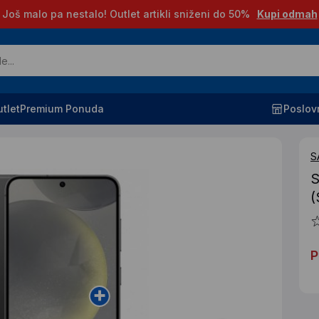
Još malo pa nestalo! Outlet artikli sniženi do 50%
Kupi odmah
tlet
Premium Ponuda
Poslov
S
S
P