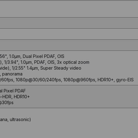
.56", 1.0µm, Dual Pixel PDAF, OIS
), 1/3.94", 1.0µm, PDAF, OIS, 3x optical zoom
awide), 1/2.55" 1.4µm, Super Steady video
R, panorama
/60fps, 1080p@30/60/240fps, 1080p@960fps, HDR10+, gyro-EIS
al Pixel PDAF
uto-HDR, HDR10+
@30fps
ana, ultrasonic)