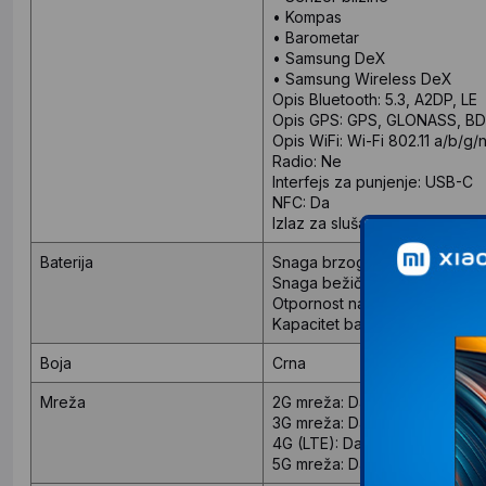
• Kompas
• Barometar
• Samsung DeX
• Samsung Wireless DeX
Opis Bluetooth:
5.3, A2DP, LE
Opis GPS:
GPS, GLONASS, BD
Opis WiFi:
Wi-Fi 802.11 a/b/g/n
Radio:
Ne
Interfejs za punjenje:
USB-C
NFC:
Da
Izlaz za slušalice:
Ne
Baterija
Snaga brzog punjenja:
25 W
Snaga bežičnog punjenja:
Br
Otpornost na prašinu i vodu:
Kapacitet baterije:
4000 mAh
Boja
Crna
Mreža
2G mreža:
Da
3G mreža:
Da
4G (LTE):
Da
5G mreža:
Da