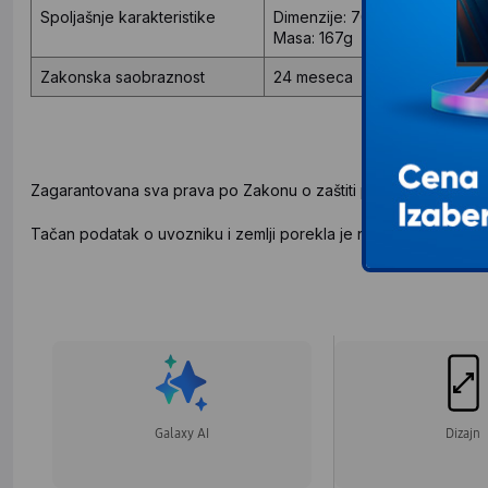
Spoljašnje karakteristike
Dimenzije:
70.6 x 147.0 x 7.6
Masa:
167g
Zakonska saobraznost
24 meseca
Zagarantovana sva prava po Zakonu o zaštiti potrošača.
Tačan podatak o uvozniku i zemlji porekla je naveden na deklar
Galaxy AI
Dizajn