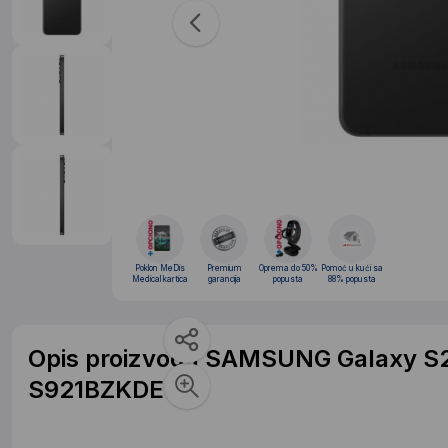
Poklon MeDis
Premium
Oprema do 50%
Pomoć u kući sa
Medical kartica
garancija
popusta
88% popusta
Opis proizvoda SAMSUNG Galaxy S
S921BZKDEUC)