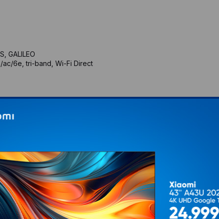
S, GALILEO
/ac/6e, tri-band, Wi-Fi Direct
zo punjenje 15W
IP68